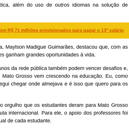
tica, além do uso de outros idiomas na solução de
m R$ 71 milhões provisionados para pagar o 13º salário
la, Maylson Madigue Guimarães, destacou que, com as
es ganham grandes oportunidades à vida.
nos da rede pública também podem vencer desafios e,
de Mato Grosso vem crescendo na educação. Eu, como
nsegui chegar onde almejava e é isso que quero para os
e o orgulho que os estudantes deram para Mato Grosso
a internacional. Para ele, o apoio dos professores foi
ual de cada estudante.