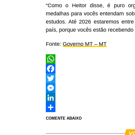
“Como o Heitor disse, é puro org
medalhas para vocês entendam sobr
estudos. Até 2026 estaremos entre
país, porque vocês estão recebendo 
Fonte:
Governo MT – MT
WhatsApp
Facebook
Twitter
Messenger
LinkedIn
Share
COMENTE ABAIXO
V