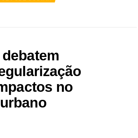
T debatem
egularização
impactos no
 urbano