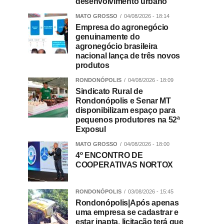
desenvolvimento urbano
MATO GROSSO
04/08/2026 - 18:14
Empresa do agronegócio
genuinamente do
agronegócio brasileira
nacional lança de três novos
produtos
RONDONÓPOLIS
04/08/2026 - 18:09
Sindicato Rural de
Rondonópolis e Senar MT
disponibilizam espaço para
pequenos produtores na 52ª
Exposul
MATO GROSSO
04/08/2026 - 18:00
4º ENCONTRO DE
COOPERATIVAS NORTOX
RONDONÓPOLIS
03/08/2026 - 15:45
Rondonópolis|Após apenas
uma empresa se cadastrar e
estar inapta, licitação terá que