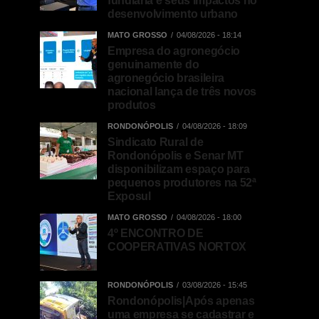
fundiária e seus impactos no
desenvolvimento urbano
MATO GROSSO
04/08/2026 - 18:14
Empresa do agronegócio
genuinamente do
agronegócio brasileira
nacional lança de três novos
produtos
RONDONÓPOLIS
04/08/2026 - 18:09
Sindicato Rural de
Rondonópolis e Senar MT
disponibilizam espaço para
pequenos produtores na 52ª
Exposul
MATO GROSSO
04/08/2026 - 18:00
4º ENCONTRO DE
COOPERATIVAS NORTOX
RONDONÓPOLIS
03/08/2026 - 15:45
Rondonópolis|Após apenas
uma empresa se cadastrar e