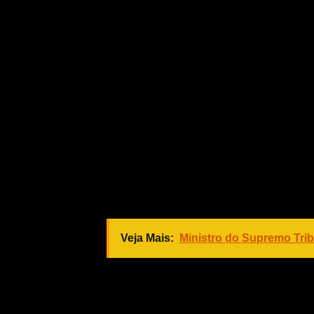
renovação, pois construir uma cidad
Prefeitura e se alastrando para todo
extrema importância para o êxito de
Puga.
E para o mês de outubro, novas audi
moradores do bairro Jardim Araçá. No
Jardim Santa Rosa II. No dia 08, ser
Novo Tempo e redondeza. Dia 15 de o
na Chácara dos Pinheiros. E para en
bairro Coophamil e comunidades próx
Veja Mais:
Ministro do Supremo Tri
“Queremos saber a percepção dos mo
aprimorada do Plano Diretor, que de