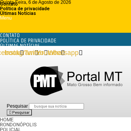
Quinta-Feira, 6 de Agosto de 2026
Contato
Política de privacidade
Últimas Notícias
Menu
CONTATO
POLÍTICA DE PRIVACIDADE
ÚLTIMAS NOTÍCIAS
cebook
Instagram
Twitter
Youtube
Whatsapp
Pesquisar
Pesquisar
HOME
RONDONÓPOLIS
POLICIAL