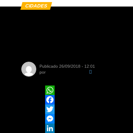
CIDADES
Audiências Públi
realizadas para r
Diretor da Capital
Publicado
26/09/2018 - 12:01
por
Equipe de Redação
WhatsApp
Facebook
Twitter
Messenger