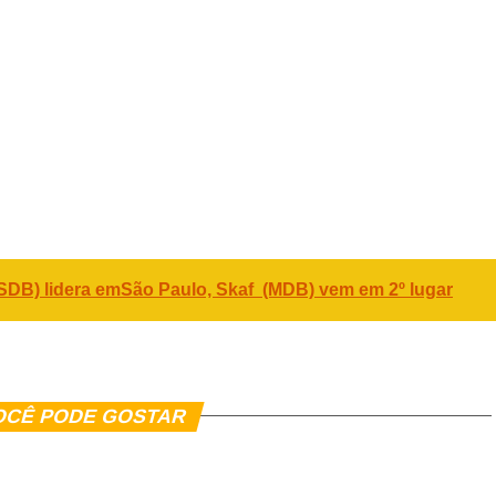
er
In
re
PSDB) lidera emSão Paulo, Skaf (MDB) vem em 2º lugar
OCÊ PODE GOSTAR