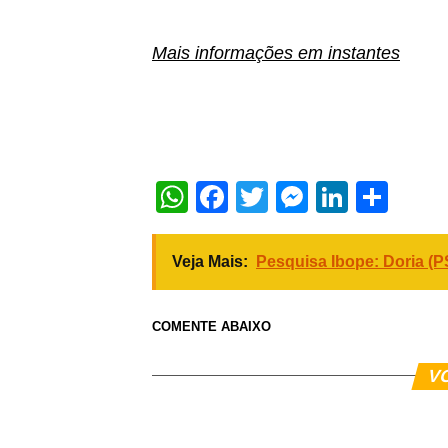
Mais informações em instantes
WhatsApp
Facebook
Twitter
Messeng
Linked
Sha
Veja Mais:
Pesquisa Ibope: Doria (
COMENTE ABAIXO
V