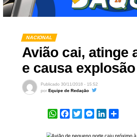
NACIONAL
Avião cai, atinge
e causa explosão
Publicado
30/11/2018 - 15:52
por
Equipe de Redação
WhatsApp
Facebook
Twitter
Messeng
Linked
Sha