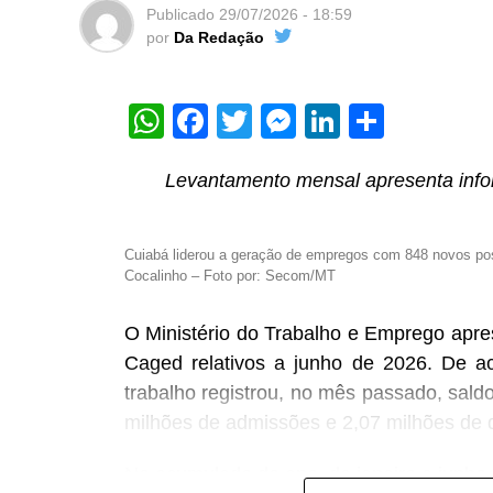
Publicado
29/07/2026 - 18:59
por
Da Redação
WhatsApp
Facebook
Twitter
Messenger
LinkedIn
Share
Enquanto a regulamentação geral da inte
Levantamento mensal apresenta info
Nacional, o Tribunal Superior Eleitora
jurídico sobre o uso da tecnologia na
Cuiabá liderou a geração de empregos com 848 novos po
23.732, em vigor desde 2024, a Justiça E
Cocalinho – Foto por: Secom/MT
banir deepfakes, exigir a identificação
digitais de partidos e candidatos.
O Ministério do Trabalho e Emprego apre
Caged relativos a junho de 2026. De a
De acordo com Renato Opice Blum, advoga
trabalho registrou, no mês passado, sald
ESPM, FAAP e Insper, as diretrizes do 
milhões de admissões e 2,07 milhões de 
lentidão do Legislativo na votação do M
poder de polícia, o que permite regulamen
No acumulado do ano, de janeiro a junho 