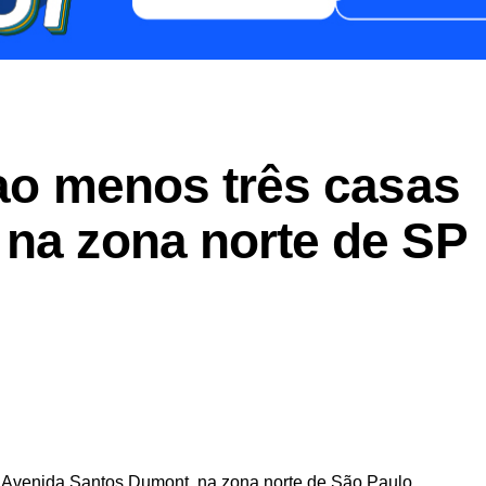
 ao menos três casas
 na zona norte de SP
er
In
re