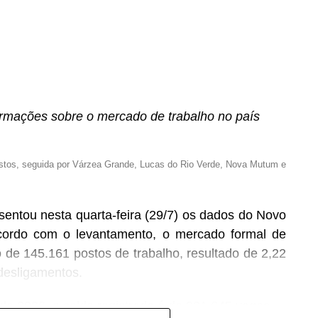
ligência artificial segue represada no Congresso
rmações sobre o mercado de trabalho no país
l (TSE) assume o protagonismo ao fechar o cerco
s eleições de 2026. Amparada pela Resolução nº
stos, seguida por Várzea Grande, Lucas do Rio Verde, Nova Mutum e
leitoral já dispõe de instrumentos normativos para
 de materiais sintéticos e enquadrar estratégias
sentou nesta quarta-feira (29/7) os dados do Novo
cordo com o levantamento, o mercado formal de
do, economista e professor de direito digital na
o de 145.161 postos de trabalho, resultado de 2,22
tribunal suprem uma lacuna crucial deixada pela
desligamentos.
arco Legal da IA (PL 2338/2023). “O TSE exerce o
tar e fiscalizar condutas no processo eleitoral de
de 2026, o saldo registrado é de 921.645 vagas