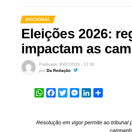
NACIONAL
Eleições 2026: re
impactam as cam
Publicado
30/07/2026 - 13:36
por
Da Redação
WhatsApp
Facebook
Twitter
Messenger
LinkedIn
Share
Resolução em vigor permite ao tribunal p
campanha