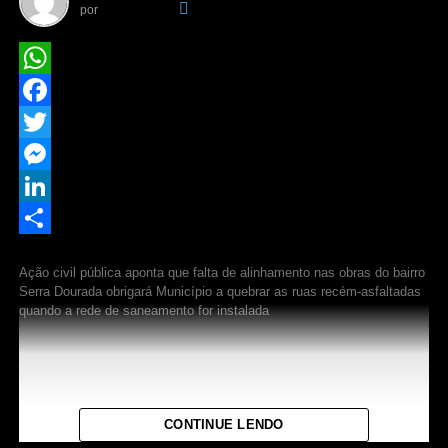
por
Da Redação
WhatsApp
Facebook
Twitter
Messenger
LinkedIn
Share
Ação civil pública aponta que falta de alinhamento nas obras do bairro
Serra Dourada obrigará Município a quebrar as ruas recém-asfaltadas
quando a rede de saneamento for instalada
Após atuação da Defensoria Pública do Estado de Mato
Grosso (DPEMT), a Vara Especializada do Meio
Ambiente de Mato Grosso determinou que o Município de
CONTINUE LENDO
Cuiabá e a concessionária Águas Cuiabá S.A. se