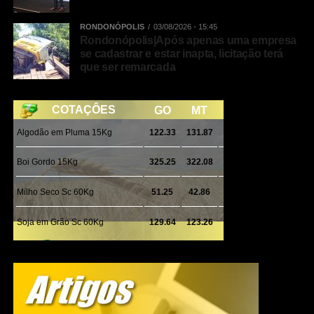
volume, o próprio morador pode levar os resíduos de
RONDONÓPOLIS
03/08/2026 - 15:45
construção ao DME, que funciona todos os dias da
Rondonópolis|Após apenas uma empresa
semana (inclusive aos fins de semana), das 6h às 18h.
se cadastrar e estar inapta, licitação terá
que ser remarcada
Veja Mais:
Prefeitura decreta ponto facultativo
nesta sexta-feira, dia 16
Resíduos industriais não são recolhidos de forma alguma
e devem ter uma destinação específica.
Confira aqui como funciona cada coleta:
Tá confundindo as coletas? Estas informações aqui
podem te ajudar:
Coleta de Resíduos Volumosos:
É esta do calendário.
Nesta modalidade, feita, mais ou menos, a cada dois
meses, de acordo com calendário específico, são