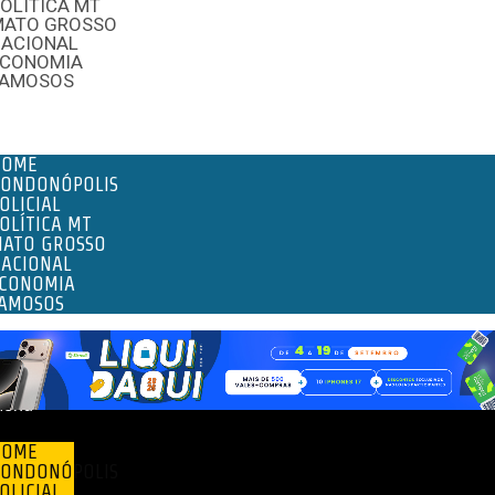
OLÍTICA MT
MATO GROSSO
NACIONAL
ECONOMIA
FAMOSOS
enu
HOME
ONDONÓPOLIS
OLICIAL
OLÍTICA MT
ATO GROSSO
ACIONAL
CONOMIA
AMOSOS
enu
HOME
ONDONÓPOLIS
OLICIAL