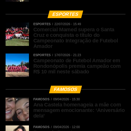
ESPORTES
ESPORTES
22/07/2026 - 15:49
Comercial Mamed supera o Santa
Cruz e conquista o título do
Campeonato Integração de Futebol
Amador
ESPORTES
17/07/2026 - 21:23
Campeonato de Futebol Amador em
Rondonópolis premia campeão com
R$ 10 mil neste sábado
FAMOSOS
FAMOSOS
09/04/2026 - 15:30
Ana Castela homenageia a mãe com
mensagem emocionante: ‘Aniversário
dela’
FAMOSOS
09/04/2026 - 12:00