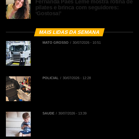
Fernanda Paes Leme mostra rotina de
pilates e brinca com seguidores:
‘Gostosa!’
MAIS LIDAS DA SEMANA
MATO GROSSO
30/07/2026 - 10:51
BNDES registra R$ 442,5 milhões
em financiamentos aprovados para
renovação de frota de caminhões e
de ônibus em Mato Grosso
POLICIAL
30/07/2026 - 12:28
Polícia Civil deflagra Operação
Replay contra núcleo financeiro de
facção criminosa que atuava em
diversos Estados
SAÚDE
30/07/2026 - 13:39
Reta final das férias: uso
prolongado de telas pode
aumentar dores na coluna de
crianças e adolescentes