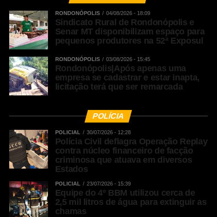
pelo 66 99690-1823.
RONDONÓPOLIS
04/08/2026 - 18:09
Sindicato Rural de Rondonópolis e
Fonte:
Prefeitura de Sorriso – MT
Senar MT disponibilizam espaço para
pequenos produtores na 52ª Exposul
RONDONÓPOLIS
03/08/2026 - 15:45
WhatsApp
Rondonópolis|Após apenas uma
empresa se cadastrar e estar inapta,
Facebook
licitação terá que ser remarcada
Twitter
Messenger
POLÍCIA
LinkedIn
POLICIAL
30/07/2026 - 12:28
Share
Polícia Civil deflagra Operação Replay
contra núcleo financeiro de facção
criminosa que atuava em diversos
Estados
POLICIAL
23/07/2026 - 15:39
Equipe do 4º BBM utilizou cerca de
2,5 mil litros de água para extinguir as
chamas