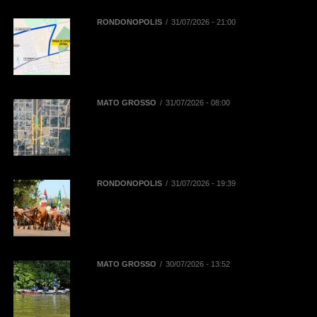
RONDONÓPOLIS
31/07/2026 - 21:00
Mobilidade na 52ª Exposul:
Prefeitura libera corredor exclusivo
para táxis, aplicativos e
mototaxistas
MATO GROSSO
31/07/2026 - 08:00
BR-163 terá desvios de tráfego em
Novo Progresso para montagem
de passarela de pedestres neste
domingo (2)
RONDONÓPOLIS
31/07/2026 - 19:39
38ª Cavalgada ocorre neste sábado
(01/08) e contará com mais de mil
inscritos entre cavaleiros,
amazonas e comitivas
MATO GROSSO
30/07/2026 - 13:52
Sebrae/MT e Prefeitura de Sinop
elaboram plano para impulsionar
turismo de pesca