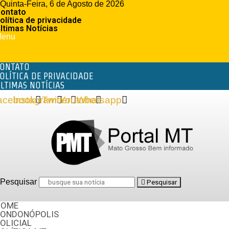
Quinta-Feira, 6 de Agosto de 2026
ontato
olítica de privacidade
ltimas Notícias
enu
ONTATO
OLÍTICA DE PRIVACIDADE
LTIMAS NOTÍCIAS
acebook
Instagram
Twitter
Youtube
Whatsapp
Pesquisar
Pesquisar
HOME
RONDONÓPOLIS
OLICIAL