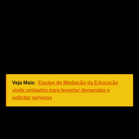
necessidade de promovermos constantemente essas
iniciativas, com o objetivo de trazermos novas propostas,
e qualificarmos os nossos profissionais. A gestão
Emanuel Pinheiro se propôs a fazer uma administração
inclusiva e humanizada. Na área da Educação é
necessário que estejamos sempre conversando e
qualificando nossos profissionais, principalmente em
temas específicos para que possamos ter um ensino de
qualidade nas unidades educacionais”, disse ele.
Veja Mais:
Equipe de Mediação da Educação
visita unidades para levantar demandas e
solicitar serviços
O secretário de Educação de Cuiabá Alex Vieira Passos
destacou a importância e o papel das parcerias na
formação continuada dos profissionais, tornando-os cada
vez mais preparados para atender os alunos matriculadas