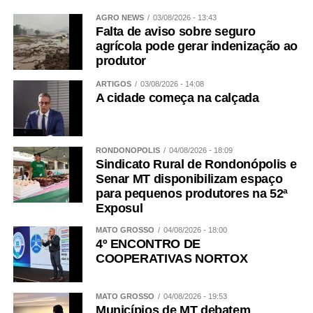
AGRO NEWS
03/08/2026 - 13:43
Falta de aviso sobre seguro
agrícola pode gerar indenização ao
produtor
ARTIGOS
03/08/2026 - 14:08
A cidade começa na calçada
RONDONÓPOLIS
04/08/2026 - 18:09
Sindicato Rural de Rondonópolis e
Senar MT disponibilizam espaço
para pequenos produtores na 52ª
Exposul
MATO GROSSO
04/08/2026 - 18:00
4º ENCONTRO DE
COOPERATIVAS NORTOX
MATO GROSSO
04/08/2026 - 19:53
Municípios de MT debatem