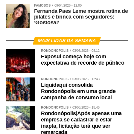
FAMOSOS
09/04/2026 - 12:00
Fernanda Paes Leme mostra rotina de
pilates e brinca com seguidores:
‘Gostosa!’
MAIS LIDAS DA SEMANA
RONDONÓPOLIS
03/08/2026 - 08:12
Exposul começa hoje com
expectativa de recorde de público
RONDONÓPOLIS
03/08/2026 - 12:43
Liquidaqui consolida
Rondonópolis em uma grande
campanha de consumo local
RONDONÓPOLIS
03/08/2026 - 15:45
Rondonópolis|Após apenas uma
empresa se cadastrar e estar
inapta, licitação terá que ser
remarcada