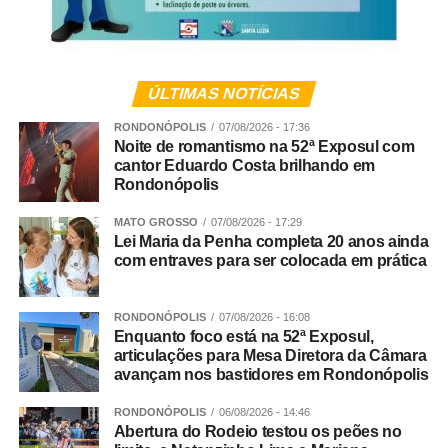
e TDAH
Limites sem violência
ÚLTIMAS NOTÍCIAS
Para Andreia, estabelecer regras e dizer “não” continua
sendo uma das principais responsabilidades da família. A
RONDONÓPOLIS
07/08/2026 - 17:36
Noite de romantismo na 52ª Exposul com
diferença está na forma como esses limites são
cantor Eduardo Costa brilhando em
apresentados.
Rondonópolis
“Ser firme não significa ser agressivo. Uma atitude
MATO GROSSO
07/08/2026 - 17:29
Lei Maria da Penha completa 20 anos ainda
simples e muito eficaz é abaixar-se para ficar na altura da
com entraves para ser colocada em prática
criança, estabelecer contato visual e falar com uma voz
calma, mas segura. Depois, é importante procurar
compreender o que aconteceu e ajudar a criança a
RONDONÓPOLIS
07/08/2026 - 16:08
Enquanto foco está na 52ª Exposul,
reconhecer e nomear aquilo que está sentindo”, sugere
articulações para Mesa Diretora da Câmara
Andreia.
avançam nos bastidores em Rondonópolis
Segundo ela, acolher emoções como tristeza, medo,
RONDONÓPOLIS
06/08/2026 - 14:46
Abertura do Rodeio testou os peões no
frustração e raiva, sem abrir mão de regras claras e