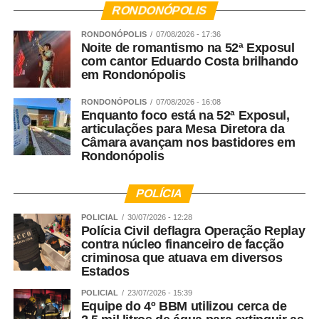
conta atualmente com cerca de 1.600 colaboradores.
RONDONÓPOLIS
Especializado no atendimento de crianças de 4 meses a
RONDONÓPOLIS
07/08/2026 - 17:36
6 anos, o Fadelito possui metodologia própria,
Noite de romantismo na 52ª Exposul
desenvolvida por um comitê pedagógico multidisciplinar
com cantor Eduardo Costa brilhando
e aprimorada continuamente a partir de estudos e novas
em Rondonópolis
descobertas da Educação Infantil. Entre seus diferenciais
RONDONÓPOLIS
07/08/2026 - 16:08
está o Baby Learning, programa multidisciplinar criado
Enquanto foco está na 52ª Exposul,
para bebês do berçário, que integra conhecimentos de
articulações para Mesa Diretora da
Pediatria, Fisioterapia e Pedagogia para estimular, de
Câmara avançam nos bastidores em
Rondonópolis
forma planejada e respeitosa, o desenvolvimento motor,
cognitivo, emocional e social de cada criança,
considerando as particularidades de cada fase da
POLÍCIA
primeira infância. Mais do que uma rede de escolas, o
POLICIAL
30/07/2026 - 12:28
Fadelito trabalha ativamente para fortalecer a
Polícia Civil deflagra Operação Replay
compreensão de que investir nos primeiros anos de vida
contra núcleo financeiro de facção
criminosa que atuava em diversos
é investir no desenvolvimento humano e no futuro da
Estados
sociedade.
POLICIAL
23/07/2026 - 15:39
WhatsApp
Facebook
Twitter
Messenger
LinkedIn
Share
Equipe do 4º BBM utilizou cerca de