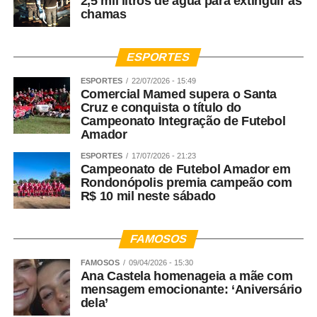
2,5 mil litros de água para extinguir as
chamas
ESPORTES
ESPORTES
22/07/2026 - 15:49
Comercial Mamed supera o Santa
Cruz e conquista o título do
Campeonato Integração de Futebol
Amador
ESPORTES
17/07/2026 - 21:23
Campeonato de Futebol Amador em
Rondonópolis premia campeão com
R$ 10 mil neste sábado
FAMOSOS
FAMOSOS
09/04/2026 - 15:30
Ana Castela homenageia a mãe com
mensagem emocionante: ‘Aniversário
dela’