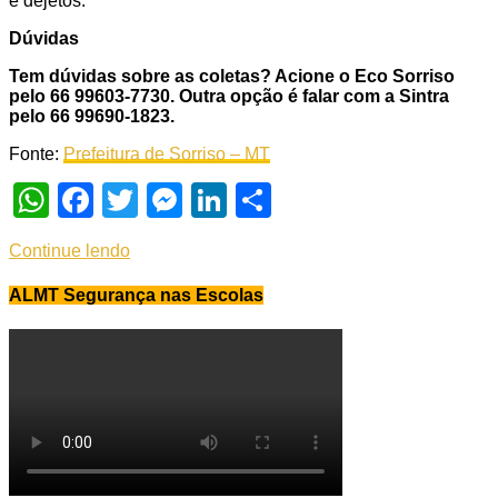
e dejetos.
Dúvidas
Tem dúvidas sobre as coletas? Acione o Eco Sorriso
pelo 66 99603-7730. Outra opção é falar com a Sintra
pelo 66 99690-1823.
Fonte:
Prefeitura de Sorriso – MT
WhatsApp
Facebook
Twitter
Messenger
LinkedIn
Share
Continue lendo
ALMT Segurança nas Escolas