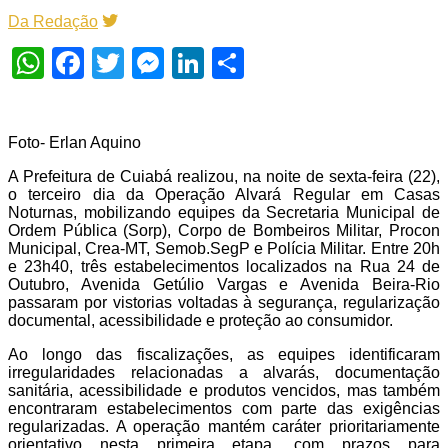
Da Redação
WhatsApp
Facebook
Twitter
Messenger
LinkedIn
Share
Foto- Erlan Aquino
A Prefeitura de Cuiabá realizou, na noite de sexta-feira (22),
o terceiro dia da Operação Alvará Regular em Casas
Noturnas, mobilizando equipes da Secretaria Municipal de
Ordem Pública (Sorp), Corpo de Bombeiros Militar, Procon
Municipal, Crea-MT, Semob.SegP e Polícia Militar. Entre 20h
e 23h40, três estabelecimentos localizados na Rua 24 de
Outubro, Avenida Getúlio Vargas e Avenida Beira-Rio
passaram por vistorias voltadas à segurança, regularização
documental, acessibilidade e proteção ao consumidor.
Ao longo das fiscalizações, as equipes identificaram
irregularidades relacionadas a alvarás, documentação
sanitária, acessibilidade e produtos vencidos, mas também
encontraram estabelecimentos com parte das exigências
regularizadas. A operação mantém caráter prioritariamente
orientativo nesta primeira etapa, com prazos para