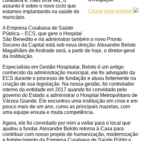
cuiabana e, mais uma vez, o
assunto é sobre o novo ciclo que
Clique para ampliar
estamos implantando na saúde do
município.
A Empresa Cuiabana de Saúde
Pública – ECS, que gere o Hospital
São Benedito e irá administrar também o novo Pronto
Socorro da Capital está sob nova direção: Alexandre Beloto
Magalhães de Andrade será, a partir de hoje, o diretor-geral
da instituição.
Especialista em Gestão Hospitalar, Beloto é um antigo
conhecido da administração municipal, ele foi advogado da
ECS durante o processo de fundação e atuou fortemente na
criação de sua legislação. Na nossa gestão, foi controlador
interno da entidade em 2017 quando foi convidado pelo
governo do Estado a administrar o Hospital Metropolitano de
Várzea Grande. Ele encontrou uma instituição em crise e em
pouco mais de um ano, curou as principais mazelas, com
uma equipe enxuta e muita competência.
Agora, ele foi convidado por mim a voltar para o local que
ajudou a fundar. Alexandre Beloto retorna à Casa para
contribuir com nosso projeto de humanização, modernização
e fortalecimento da Empresa Cuiabana de Saúde Pública.