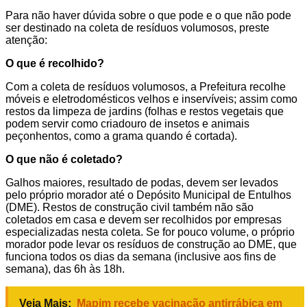
Para não haver dúvida sobre o que pode e o que não pode
ser destinado na coleta de resíduos volumosos, preste
atenção:
O que é recolhido?
Com a coleta de resíduos volumosos, a Prefeitura recolhe
móveis e eletrodomésticos velhos e inservíveis; assim como
restos da limpeza de jardins (folhas e restos vegetais que
podem servir como criadouro de insetos e animais
peçonhentos, como a grama quando é cortada).
O que não é coletado?
Galhos maiores, resultado de podas, devem ser levados
pelo próprio morador até o Depósito Municipal de Entulhos
(DME). Restos de construção civil também não são
coletados em casa e devem ser recolhidos por empresas
especializadas nesta coleta. Se for pouco volume, o próprio
morador pode levar os resíduos de construção ao DME, que
funciona todos os dias da semana (inclusive aos fins de
semana), das 6h às 18h.
Veja Mais:
Mapim recebe vacinação antirrábica em