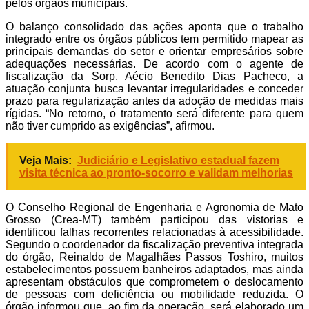
pelos órgãos municipais.
O balanço consolidado das ações aponta que o trabalho
integrado entre os órgãos públicos tem permitido mapear as
principais demandas do setor e orientar empresários sobre
adequações necessárias. De acordo com o agente de
fiscalização da Sorp, Aécio Benedito Dias Pacheco, a
atuação conjunta busca levantar irregularidades e conceder
prazo para regularização antes da adoção de medidas mais
rígidas. “No retorno, o tratamento será diferente para quem
não tiver cumprido as exigências”, afirmou.
Veja Mais:
Judiciário e Legislativo estadual fazem
visita técnica ao pronto-socorro e validam melhorias
O Conselho Regional de Engenharia e Agronomia de Mato
Grosso (Crea-MT) também participou das vistorias e
identificou falhas recorrentes relacionadas à acessibilidade.
Segundo o coordenador da fiscalização preventiva integrada
do órgão, Reinaldo de Magalhães Passos Toshiro, muitos
estabelecimentos possuem banheiros adaptados, mas ainda
apresentam obstáculos que comprometem o deslocamento
de pessoas com deficiência ou mobilidade reduzida. O
órgão informou que, ao fim da operação, será elaborado um