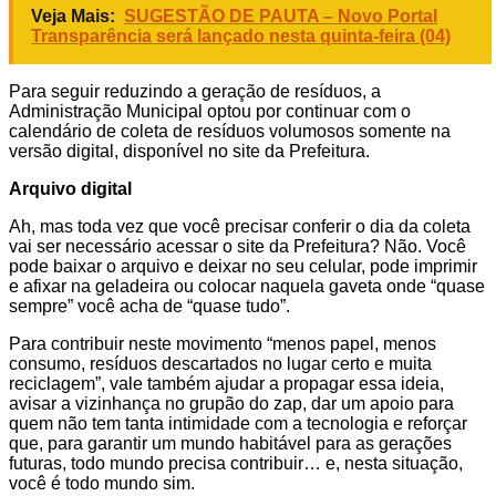
Veja Mais:
SUGESTÃO DE PAUTA – Novo Portal
Transparência será lançado nesta quinta-feira (04)
Para seguir reduzindo a geração de resíduos, a
Administração Municipal optou por continuar com o
calendário de coleta de resíduos volumosos somente na
versão digital, disponível no site da Prefeitura.
Arquivo digital
Ah, mas toda vez que você precisar conferir o dia da coleta
vai ser necessário acessar o site da Prefeitura? Não. Você
pode baixar o arquivo e deixar no seu celular, pode imprimir
e afixar na geladeira ou colocar naquela gaveta onde “quase
sempre” você acha de “quase tudo”.
Para contribuir neste movimento “menos papel, menos
consumo, resíduos descartados no lugar certo e muita
reciclagem”, vale também ajudar a propagar essa ideia,
avisar a vizinhança no grupão do zap, dar um apoio para
quem não tem tanta intimidade com a tecnologia e reforçar
que, para garantir um mundo habitável para as gerações
futuras, todo mundo precisa contribuir… e, nesta situação,
você é todo mundo sim.