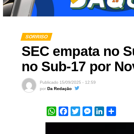
SORRISO
SEC empata no Su
no Sub-17 por N
Publicado
15/09/2025 - 12:59
por
Da Redação
WhatsApp
Facebook
Twitter
Messeng
Linked
Sha