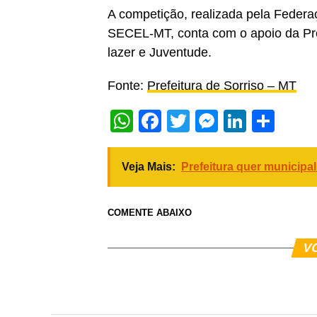
A competição, realizada pela Feder
SECEL-MT, conta com o apoio da Pref
lazer e Juventude.
Fonte:
Prefeitura de Sorriso – MT
WhatsApp
Facebook
Twitter
Messeng
Linked
Sha
Veja Mais:
Prefeitura quer municipa
COMENTE ABAIXO
V