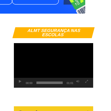
Tocador
ALMT SEGURANÇA NAS
de
ESCOLAS
vídeo
00:00
01:01