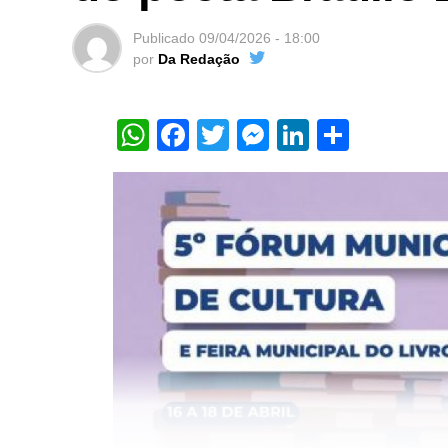
Publicado
09/04/2026 - 18:00
por
Da Redação
WhatsApp
Facebook
Twitter
Messenger
LinkedIn
Share
Participação da comunidade é fundamental par
Atenção! Fez a faxina no quintal? Trocou 
cachorro fez xixi e não tem mais salvaçã
específico. Para recolher móveis e eletro
demais “cacarecos sem serventia alguma”, 
sólidos volumosos.
De janeiro até agora, as equipes já perco
adequado aos inservíveis e restos de jar