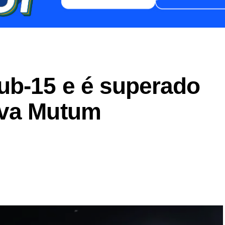
b-15 e é superado
ova Mutum
er
In
re