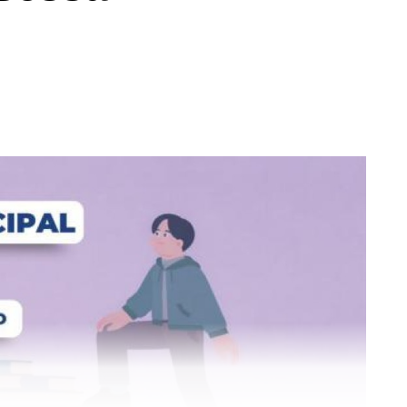
a prevenir focos de dengue
a geladeira? Vai dar fim ao sofá em que o
o? Pois é! Saiba que cada resíduo tem um destino
domésticos inservíveis, restos de jardinagem, e
a Prefeitura disponibiliza a coleta de resíduos
rreram todos os oito setores, garantindo o destino
dinagem.