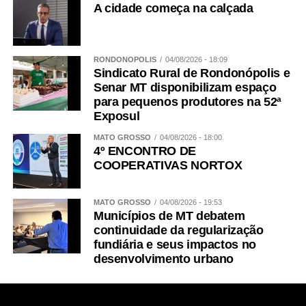
A cidade começa na calçada
RONDONÓPOLIS
04/08/2026 - 18:09
Sindicato Rural de Rondonópolis e
Senar MT disponibilizam espaço
para pequenos produtores na 52ª
Exposul
MATO GROSSO
04/08/2026 - 18:00
4º ENCONTRO DE
COOPERATIVAS NORTOX
MATO GROSSO
04/08/2026 - 19:53
Municípios de MT debatem
continuidade da regularização
fundiária e seus impactos no
desenvolvimento urbano