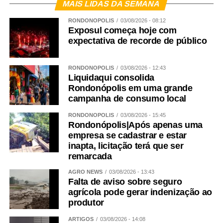
MAIS LIDAS DA SEMANA
RONDONÓPOLIS
03/08/2026 - 08:12
Exposul começa hoje com
expectativa de recorde de público
RONDONÓPOLIS
03/08/2026 - 12:43
Liquidaqui consolida
Rondonópolis em uma grande
campanha de consumo local
RONDONÓPOLIS
03/08/2026 - 15:45
Rondonópolis|Após apenas uma
empresa se cadastrar e estar
inapta, licitação terá que ser
remarcada
AGRO NEWS
03/08/2026 - 13:43
Falta de aviso sobre seguro
agrícola pode gerar indenização ao
produtor
ARTIGOS
03/08/2026 - 14:08