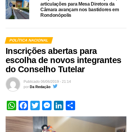
articulações para Mesa Diretora da
Câmara avançam nos bastidores em
Rondonópolis
POLÍTICA NACIONAL
Inscrições abertas para
escolha de novos integrantes
do Conselho Tutelar
Publicado
06/06/2019 - 21:14
por
Da Redação
WhatsApp
Facebook
Twitter
Messenger
LinkedIn
Share