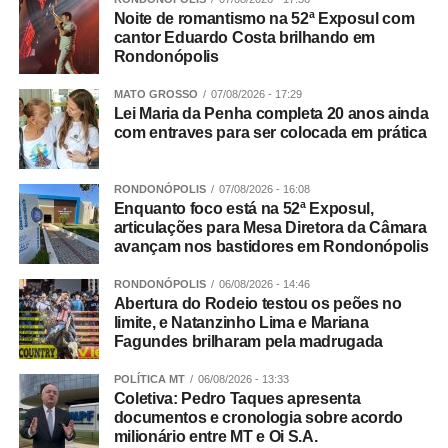
Noite de romantismo na 52ª Exposul com
cantor Eduardo Costa brilhando em
Rondonópolis
MATO GROSSO
07/08/2026 - 17:29
Lei Maria da Penha completa 20 anos ainda
com entraves para ser colocada em prática
RONDONÓPOLIS
07/08/2026 - 16:08
Enquanto foco está na 52ª Exposul,
articulações para Mesa Diretora da Câmara
avançam nos bastidores em Rondonópolis
RONDONÓPOLIS
06/08/2026 - 14:46
Abertura do Rodeio testou os peões no
limite, e Natanzinho Lima e Mariana
Fagundes brilharam pela madrugada
POLÍTICA MT
06/08/2026 - 13:33
Coletiva: Pedro Taques apresenta
documentos e cronologia sobre acordo
milionário entre MT e Oi S.A.