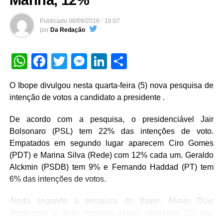
Marina, 12%
As inscrições vão até o dia 14 de junho. Os pretendentes
Publicado
06/09/2018 - 16:07
às vagas devem preencher alguns requisitos, como ser
por
Da Redação
maior de 21 anos, ter ensino médio completo, residir na
cidade há pelo menos dois anos, ser eleitor de
WhatsApp
Facebook
Twitter
Messenger
LinkedIn
Share
Rondonópolis e apresentar cópia dos documentos
pessoais.
O Ibope divulgou nesta
quarta
-feira (5) nova pesquisa de
intenção de votos a candidato a presidente .
A jornada de trabalho no Conselho Tutelar é de 40 horas
semanais mais os plantões e a remuneração é de cerca
De acordo com a pesquisa, o presidenciável Jair
de R$ 3.200,00. Serão eleitos 20 novos conselheiros,
Bolsonaro (PSL) tem 22% das intenções de voto.
sendo 10 titulares e 10 suplentes que vão assumir os
Empatados em segundo lugar aparecem Ciro Gomes
trabalhos por quatro anos, começados a contar em 2020.
(PDT) e Marina Silva (Rede) com 12% cada um. Geraldo
Alckmin (PSDB) tem 9% e Fernando Haddad (PT) tem
Segundo a comissão organizadora do processo, após a
6% das intenções de votos.
inscrição é feita uma análise na documentação e
posteriormente os habilitados fazem uma prova escrita de
Ainda segundo a pesquisa do Ibope, Alvaro Dias
conhecimento específico e avaliação psicológica para
(Podemos) e João Amoêdo (Novo) obtiveram 3% das
depois participar da eleição.