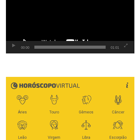
Taques
fecha julho entre os nomes mais citados para deputado
estadual em Mato Grosso, segundo pesquisa Percent
Data/Horário: 06/08 (quinta-feira), 15h
Brasil. Com 2,4% das citações espontâneas, ele é o
único candidato sem mandato na atual Assembleia
Local: Escritório AFG & Taques Advogados Associados,
Legislativa de Mato Grosso entre os nomes do primeiro
Av. Bosque da Saúde, nº 322, Bairro Bosque da Saúde,
grupo.
Cuiabá (MT)
00:00
01:01
O levantamento foi realizado entre os dias 23 e 27 de
Veja Mais:
Dr. Eugênio e prefeito de Gaúcha do
julho. Na série divulgada pelo instituto, Bortolin tinha
Norte vão à Sesp cobrar melhorias na segurança
2,4% em maio, passou a 2,3% em junho e voltou a 2,4%
pública
na rodada atual. A oscilação está dentro da margem de
erro geral.
Fonte: Da Assessoria AFG & Taques
A pesquisa também registra redução no número de
entrevistados sem candidato definido para deputado
WhatsApp
Facebook
Twitter
Messenger
LinkedIn
Share
estadual. O índice era de 56% em maio, caiu para 52,1%
em junho e chegou a 45,2% em julho. Com mais pessoas
passando a citar nomes, Léo se mantém entre os mais
lembrados da disputa.