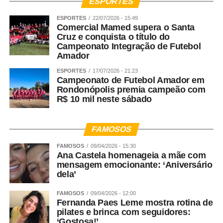
ESPORTES
ESPORTES
22/07/2026 - 15:49
Comercial Mamed supera o Santa
Cruz e conquista o título do
Campeonato Integração de Futebol
Amador
ESPORTES
17/07/2026 - 21:23
Campeonato de Futebol Amador em
Rondonópolis premia campeão com
R$ 10 mil neste sábado
FAMOSOS
FAMOSOS
09/04/2026 - 15:30
Ana Castela homenageia a mãe com
mensagem emocionante: ‘Aniversário
dela’
FAMOSOS
09/04/2026 - 12:00
Fernanda Paes Leme mostra rotina de
pilates e brinca com seguidores:
‘Gostosa!’