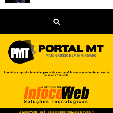
É proibida a reprodução total ou parcial de seu conteúdo sem a autorização por escrito
do autor e / ou editor
desenvolvido e hospedado por
Copyright © 2018 - 2023 - Todos os direitos reservados ao PORTAL MT