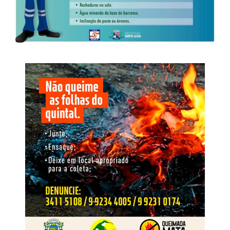
Na composição do recorte, as mulheres representam
52,6% dos entrevistados; a maior faixa etária é a de 45 a
59 anos, com 26,1%; 49% têm ensino médio completo ou
incompleto; e 46,8% informaram renda familiar entre dois
e cinco salários mínimos. A pesquisa foi distribuída pelas
sete regiões de Mato Grosso. A Centro-Sul, onde estão
Cuiabá e Várzea Grande, concentra 37,6% da amostra,
seguida pelo Sudeste, com 18,7%, e pelo Médio Norte,
com 14,1%.
Vale lembrar que nessas eleições, Mato Grosso elegerá
24 deputados estaduais. A votação
ocorre
em 4 de
outubro, e os eleitos assumem os mandatos em 1º de
fevereiro de 2027.
Vereador por dois mandatos, prefeito de Primavera do
Leste entre 2017 e 2024 e ex-presidente da Associação
Mato-grossense dos Municípios, Léo Bortolin chega à
disputa estadual com trajetória construída na gestão