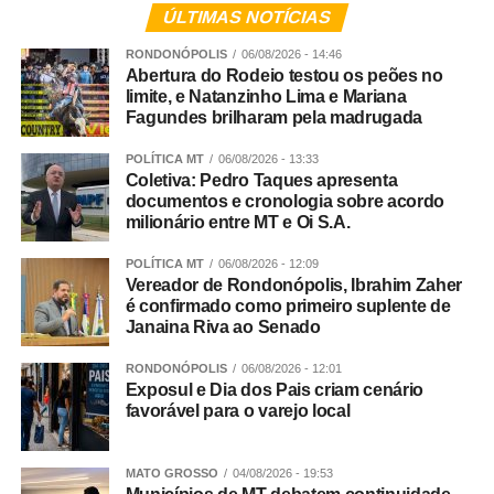
ÚLTIMAS NOTÍCIAS
RONDONÓPOLIS
06/08/2026 - 14:46
Abertura do Rodeio testou os peões no
limite, e Natanzinho Lima e Mariana
Fagundes brilharam pela madrugada
POLÍTICA MT
06/08/2026 - 13:33
Coletiva: Pedro Taques apresenta
documentos e cronologia sobre acordo
milionário entre MT e Oi S.A.
POLÍTICA MT
06/08/2026 - 12:09
Vereador de Rondonópolis, Ibrahim Zaher
é confirmado como primeiro suplente de
Janaina Riva ao Senado
RONDONÓPOLIS
06/08/2026 - 12:01
Exposul e Dia dos Pais criam cenário
favorável para o varejo local
MATO GROSSO
04/08/2026 - 19:53