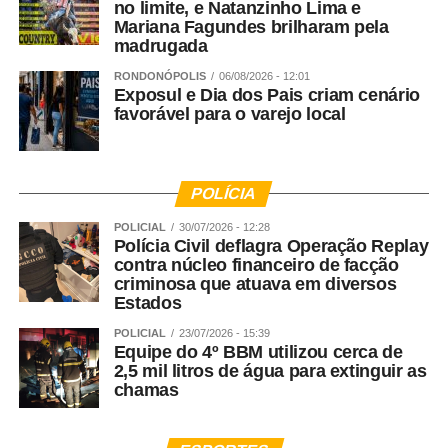
no limite, e Natanzinho Lima e
Mariana Fagundes brilharam pela
madrugada
RONDONÓPOLIS
06/08/2026 - 12:01
Exposul e Dia dos Pais criam cenário
favorável para o varejo local
POLÍCIA
POLICIAL
30/07/2026 - 12:28
Polícia Civil deflagra Operação Replay
contra núcleo financeiro de facção
criminosa que atuava em diversos
Estados
POLICIAL
23/07/2026 - 15:39
Equipe do 4º BBM utilizou cerca de
2,5 mil litros de água para extinguir as
chamas