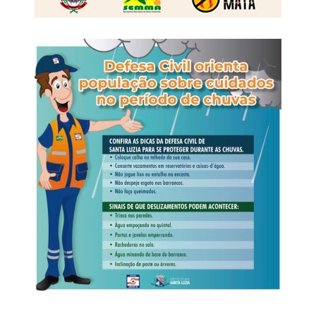
municipal e na interlocução com prefeituras de diferentes
regiões. A Percent Brasil ouviu 1.200 pessoas em
entrevistas domiciliares e presenciais. O levantamento
informa nível de confiança de 95% e está registrado na
Justiça Eleitoral sob os números BR-00822/2026 e MT-
02251/2026.
WhatsApp
Facebook
Twitter
Messenger
LinkedIn
Share