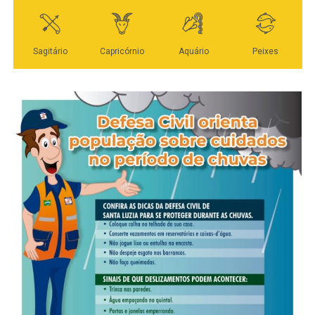
Lúdio Cabral aparece numericamente à frente, com 3,1%.
Max Russi e Eduardo Botelho registram 3% cada; Beto
Dois a Um, 2,9%; Elizeu Nascimento, 2,6%; e Paulo
Araújo e Thiago Silva, 2,5%. Os sete nomes que
aparecem antes de Bortolin exercem mandato de
deputado estadual.
A modalidade espontânea mede a lembrança dos
candidatos. Nela, os entrevistados respondem livremente
em quem votariam, sem receber uma lista prévia. Por
isso, o resultado não representa uma projeção direta de
votos ou de cadeiras, mas mostra quais nomes já estão
presentes no debate eleitoral.
Veja Mais:
Juca do Guaraná garante recurso de
R$ 1 milhão para Vila Rica