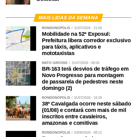
MAIS LIDAS DA SEMANA
RONDONÓPOLIS
31/07/2026 - 21:00
Mobilidade na 52ª Exposul:
Prefeitura libera corredor exclusivo
para táxis, aplicativos e
mototaxistas
MATO GROSSO
31/07/2026 - 08:00
BR-163 terá desvios de tráfego em
Novo Progresso para montagem
de passarela de pedestres neste
domingo (2)
RONDONÓPOLIS
31/07/2026 - 19:39
38ª Cavalgada ocorre neste sábado
(01/08) e contará com mais de mil
inscritos entre cavaleiros,
amazonas e comitivas
RONDONÓPOLIS
03/08/2026 - 08:12