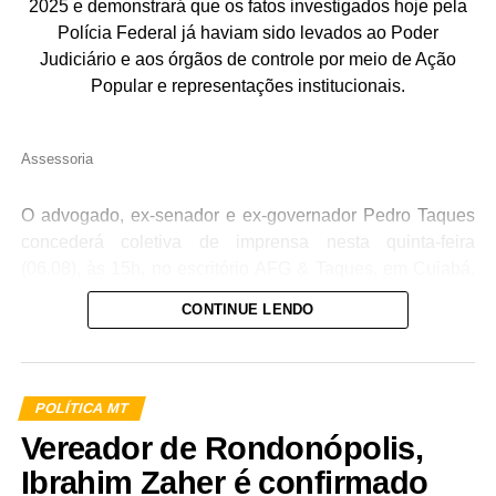
2025 e demonstrará que os fatos investigados hoje pela
Polícia Federal já haviam sido levados ao Poder
Judiciário e aos órgãos de controle por meio de Ação
Popular e representações institucionais.
Assessoria
O advogado, ex-senador e ex-governador Pedro Taques
concederá coletiva de imprensa nesta quinta-feira
(06.08), às 15h, no escritório AFG & Taques, em Cuiabá,
para apresentar a cronologia das medidas judiciais e
CONTINUE LENDO
administrativas adotadas desde 2025 em relação ao
acordo firmado entre o Estado de Mato Grosso e a
empresa Oi S.A., que resultou no pagamento de R$ 308
milhões em recursos públicos.
POLÍTICA MT
Vereador de Rondonópolis,
A coletiva ocorre após a deflagração da Operação
Ibrahim Zaher é confirmado
Heritage, da Polícia Federal, que investiga suposto