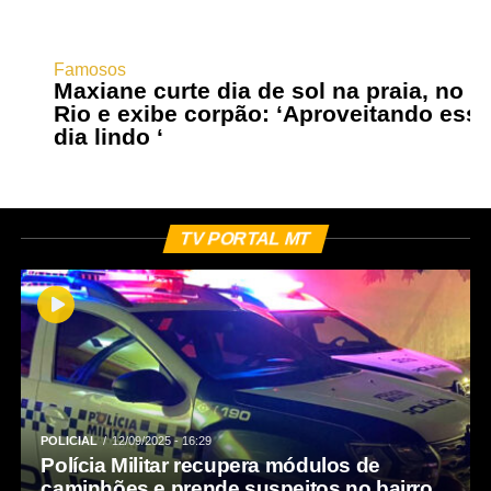
Famosos
Maxiane curte dia de sol na praia, no
Rio e exibe corpão: ‘Aproveitando ess
dia lindo ‘
TV PORTAL MT
POLICIAL
12/09/2025 - 16:29
Polícia Militar recupera módulos de
caminhões e prende suspeitos no bairro