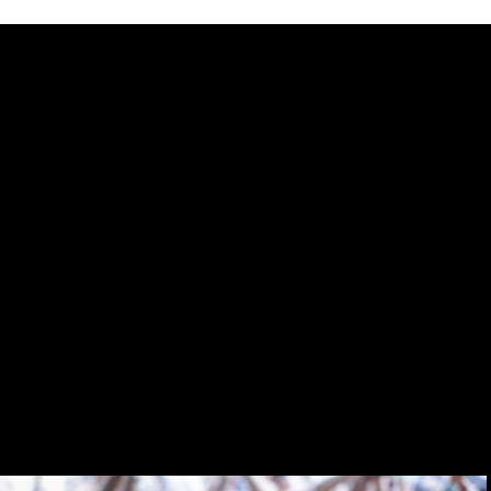
ta sobre risco de
jogos da copa