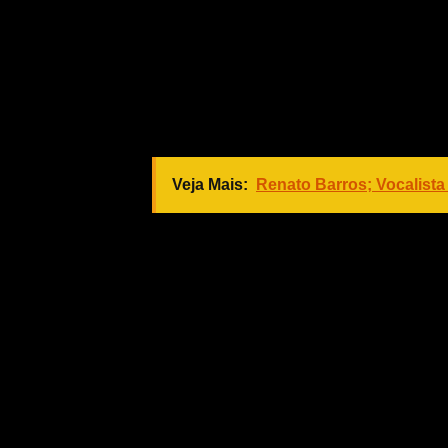
“A explicação para o estudo é que
vasoconstrição das artérias do cor
estreitam. Isso acaba dificultando
detalha Pupo.
Veja Mais:
Renato Barros; Vocalista
Vale ressaltar que outras situações
servir como gatilho para o proble
assim como mulheres que já passaram
Segundo o cardiologista, pessoas
maior risco para essa ocorrência. “
práticas esportivas, controle do
protegidos”, reforça Pupo.