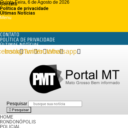
Quinta-Feira, 6 de Agosto de 2026
Contato
Política de privacidade
Últimas Notícias
Menu
CONTATO
POLÍTICA DE PRIVACIDADE
ÚLTIMAS NOTÍCIAS
cebook
Instagram
Twitter
Youtube
Whatsapp
Pesquisar
Pesquisar
HOME
RONDONÓPOLIS
POLICIAL