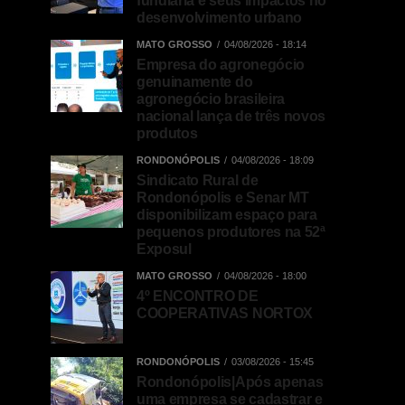
fundiária e seus impactos no
desenvolvimento urbano
MATO GROSSO
04/08/2026 - 18:14
Empresa do agronegócio
genuinamente do
agronegócio brasileira
nacional lança de três novos
produtos
RONDONÓPOLIS
04/08/2026 - 18:09
Sindicato Rural de
Rondonópolis e Senar MT
disponibilizam espaço para
pequenos produtores na 52ª
Exposul
MATO GROSSO
04/08/2026 - 18:00
4º ENCONTRO DE
COOPERATIVAS NORTOX
RONDONÓPOLIS
03/08/2026 - 15:45
Rondonópolis|Após apenas
uma empresa se cadastrar e