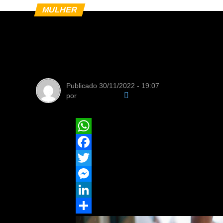
MULHER
Cardiologista aler
infartos durante 
Publicado
30/11/2022 - 19:07
por
Da Redação
WhatsApp
Facebook
Twitter
Messenger
LinkedIn
Share