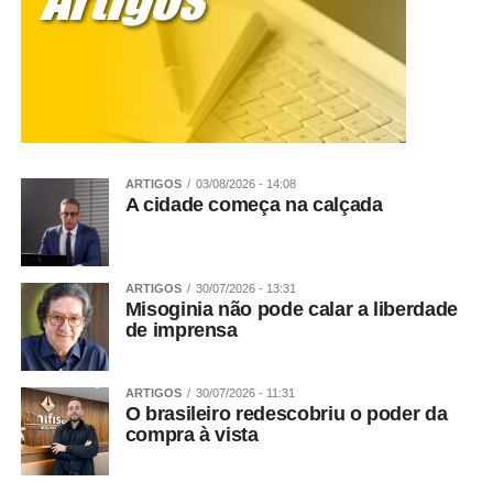
Veja Mais:
Governo de MT entrega novilhas a
agricultores familiares de 10 municípios da
Região Norte
Fonte:
Prefeitura de Sorriso – MT
ARTIGOS
03/08/2026 - 14:08
WhatsApp
Facebook
Twitter
Messenger
LinkedIn
Share
A cidade começa na calçada
ARTIGOS
30/07/2026 - 13:31
Misoginia não pode calar a liberdade
de imprensa
ARTIGOS
30/07/2026 - 11:31
O brasileiro redescobriu o poder da
compra à vista