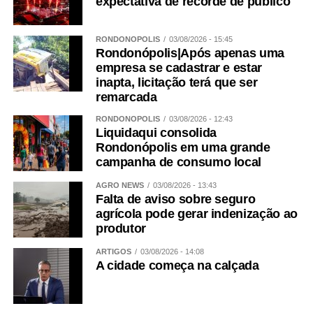
expectativa de recorde de público
RONDONÓPOLIS
03/08/2026 - 15:45
Rondonópolis|Após apenas uma
empresa se cadastrar e estar
inapta, licitação terá que ser
remarcada
RONDONÓPOLIS
03/08/2026 - 12:43
Liquidaqui consolida
Rondonópolis em uma grande
campanha de consumo local
AGRO NEWS
03/08/2026 - 13:43
Falta de aviso sobre seguro
agrícola pode gerar indenização ao
produtor
ARTIGOS
03/08/2026 - 14:08
A cidade começa na calçada