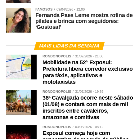
FAMOSOS
09/04/2026 - 12:00
Fernanda Paes Leme mostra rotina de
pilates e brinca com seguidores:
‘Gostosa!’
MAIS LIDAS DA SEMANA
RONDONÓPOLIS
31/07/2026 - 21:00
Mobilidade na 52ª Exposul:
Prefeitura libera corredor exclusivo
para táxis, aplicativos e
mototaxistas
RONDONÓPOLIS
31/07/2026 - 19:39
38ª Cavalgada ocorre neste sábado
(01/08) e contará com mais de mil
inscritos entre cavaleiros,
amazonas e comitivas
RONDONÓPOLIS
03/08/2026 - 08:12
Exposul começa hoje com