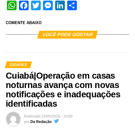
WhatsApp
Facebook
Twitter
Messenger
LinkedIn
Share
COMENTE ABAIXO
VOCÊ PODE GOSTAR
CIDADES
Cuiabá|Operação em casas
noturnas avança com novas
notificações e inadequações
identificadas
Publicado
25/05/2026 - 10:00
por
Da Redação