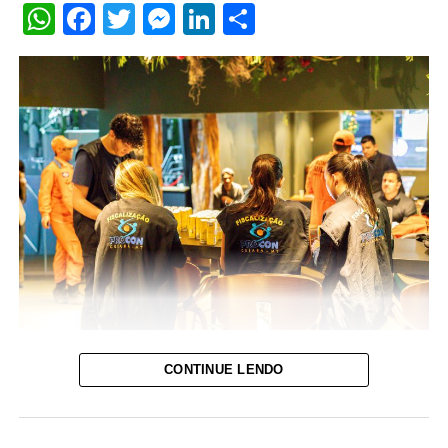
WhatsApp
Facebook
Twitter
Messenger
LinkedIn
Share
Foto- Erlan Aquino
CONTINUE LENDO
A Prefeitura de Cuiabá realizou, na noite de sexta-feira
(22), o terceiro dia da Operação Alvará Regular em Casas