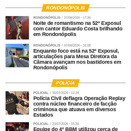
RONDONÓPOLIS
RONDONÓPOLIS
07/08/2026 - 17:36
Noite de romantismo na 52ª Exposul
com cantor Eduardo Costa brilhando
em Rondonópolis
RONDONÓPOLIS
07/08/2026 - 16:08
Enquanto foco está na 52ª Exposul,
articulações para Mesa Diretora da
Câmara avançam nos bastidores em
Rondonópolis
POLÍCIA
POLICIAL
30/07/2026 - 12:28
Polícia Civil deflagra Operação Replay
contra núcleo financeiro de facção
criminosa que atuava em diversos
Estados
POLICIAL
23/07/2026 - 15:39
Equipe do 4º BBM utilizou cerca de