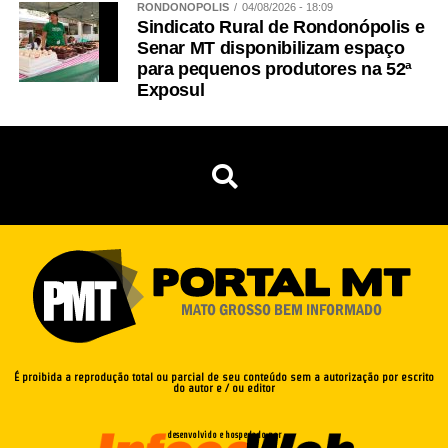
RONDONÓPOLIS
04/08/2026 - 18:09
Sindicato Rural de Rondonópolis e
Senar MT disponibilizam espaço
para pequenos produtores na 52ª
Exposul
É proibida a reprodução total ou parcial de seu conteúdo sem a autorização por escrito
do autor e / ou editor
desenvolvido e hospedado por