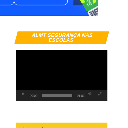
Tocador
ALMT SEGURANÇA NAS
de
ESCOLAS
vídeo
00:00
01:01