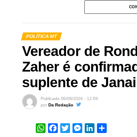
CON
POLÍTICA MT
Vereador de Rond
Zaher é confirma
suplente de Jana
Publicado
06/08/2026 - 12:09
por
Da Redação
WhatsApp
Facebook
Twitter
Messenger
LinkedIn
Share