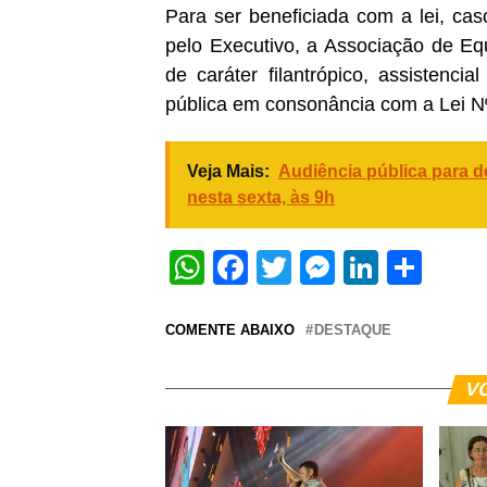
Para ser beneficiada com a lei, ca
pelo Executivo, a Associação de Equo
de caráter filantrópico, assistenci
pública em consonância com a Lei N
Veja Mais:
Audiência pública para 
nesta sexta, às 9h
WhatsApp
Facebook
Twitter
Messeng
Linked
Sha
COMENTE ABAIXO
DESTAQUE
V