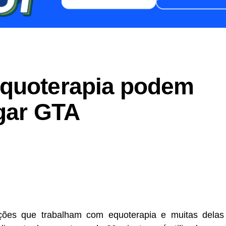
equoterapia podem
agar GTA
er
In
re
ões que trabalham com equoterapia e muitas delas