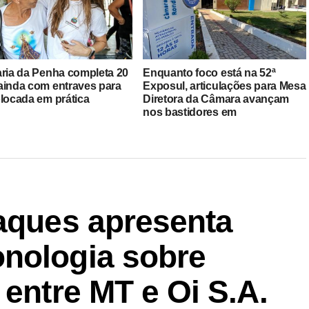
aria da Penha completa 20
Enquanto foco está na 52ª
ainda com entraves para
Exposul, articulações para Mesa
olocada em prática
Diretora da Câmara avançam
nos bastidores em
Rondonópolis
Taques apresenta
nologia sobre
 entre MT e Oi S.A.