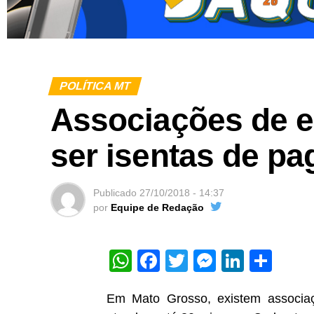
POLÍTICA MT
Associações de 
ser isentas de p
Publicado
27/10/2018 - 14:37
por
Equipe de Redação
WhatsApp
Facebook
Twitter
Messeng
Linked
Sha
Em Mato Grosso, existem associaç