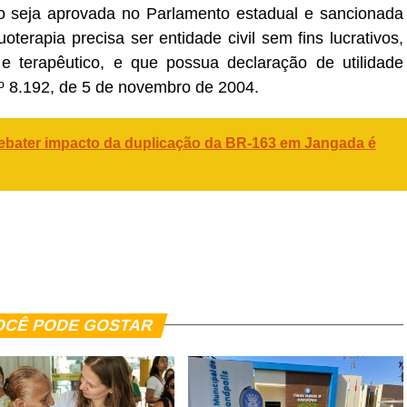
so seja aprovada no Parlamento estadual e sancionada
terapia precisa ser entidade civil sem fins lucrativos,
al e terapêutico, e que possua declaração de utilidade
º 8.192, de 5 de novembro de 2004.
debater impacto da duplicação da BR-163 em Jangada é
er
In
re
OCÊ PODE GOSTAR