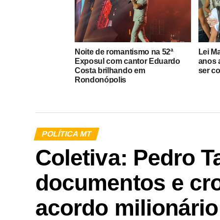
Noite de romantismo na 52ª
Lei M
Exposul com cantor Eduardo
anos 
Costa brilhando em
ser c
Rondonópolis
POLÍTICA MT
Coletiva: Pedro 
documentos e cro
acordo milionário