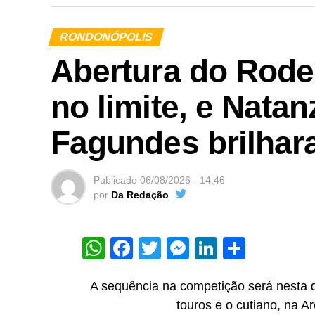
RONDONÓPOLIS
Abertura do Rode
no limite, e Nata
Fagundes brilha
Publicado
06/08/2026 - 14:46
por
Da Redação
WhatsApp
Facebook
Twitter
Messenger
LinkedIn
Share
A sequência na competição será nesta q
touros e o cutiano, na A