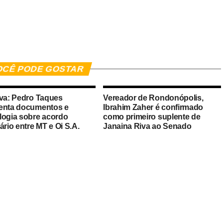
er
In
re
OCÊ PODE GOSTAR
iva: Pedro Taques
Vereador de Rondonópolis,
enta documentos e
Ibrahim Zaher é confirmado
logia sobre acordo
como primeiro suplente de
ário entre MT e Oi S.A.
Janaina Riva ao Senado