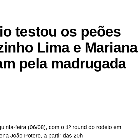
io testou os peões
nzinho Lima e Mariana
ram pela madrugada
uinta-feira (06/08), com o 1º round do rodeio em
rena João Potero, a partir das 20h