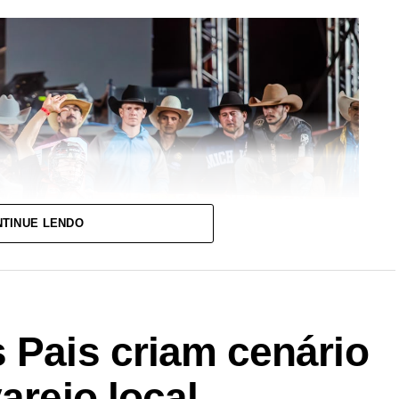
TINUE LENDO
 Pais criam cenário
arejo local