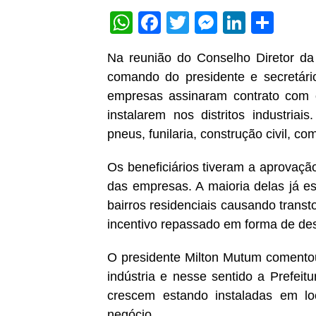
WhatsApp
Facebook
Twitter
Messeng
Linked
Sha
Na reunião do Conselho Diretor da 
comando do presidente e secretár
empresas assinaram contrato com o
instalarem nos distritos industri
pneus, funilaria, construção civil, co
Os beneficiários tiveram a aprovaçã
das empresas. A maioria delas já e
bairros residenciais causando transt
incentivo repassado em forma de des
O presidente Milton Mutum comentou
indústria e nesse sentido a Prefei
crescem estando instaladas em lo
negócio.