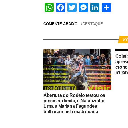
WhatsApp
Facebook
Twitter
Messeng
Linked
Sha
COMENTE ABAIXO
DESTAQUE
V
Colet
apres
crono
milion
Abertura do Rodeio testou os
peões no limite, e Natanzinho
Lima e Mariana Fagundes
brilharam pela madrugada