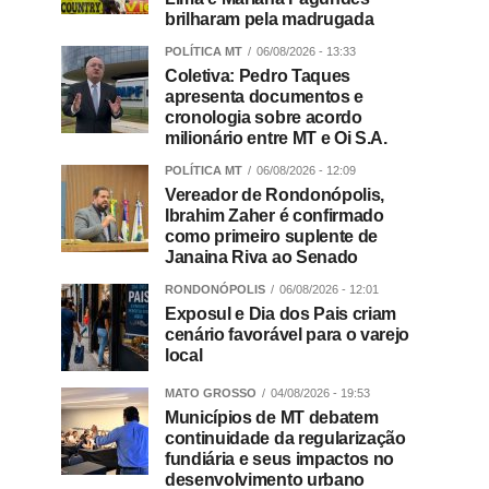
brilharam pela madrugada
POLÍTICA MT
06/08/2026 - 13:33
Coletiva: Pedro Taques
apresenta documentos e
cronologia sobre acordo
milionário entre MT e Oi S.A.
POLÍTICA MT
06/08/2026 - 12:09
Vereador de Rondonópolis,
Ibrahim Zaher é confirmado
como primeiro suplente de
Janaina Riva ao Senado
RONDONÓPOLIS
06/08/2026 - 12:01
Exposul e Dia dos Pais criam
cenário favorável para o varejo
local
MATO GROSSO
04/08/2026 - 19:53
Municípios de MT debatem
continuidade da regularização
fundiária e seus impactos no
desenvolvimento urbano