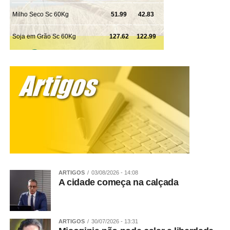
diálogo”, aponta a supervisora pedagógica.
Para a especialista, reconhecer o erro fortalece a
confiança entre adultos e crianças e transforma um
momento difícil em uma oportunidade de aprendizado. Ao
mostrar que é possível lidar com sentimentos como raiva,
frustração e tristeza sem recorrer a gritos ou violência, os
adultos ensinam, na prática, uma das habilidades mais
importantes da infância: resolver conflitos com respeito,
empatia e inteligência emocional.
Veja Mais:
Câmara votará acordo entre Mercosul
e União Europeia na última semana de fevereiro,
diz Motta
ARTIGOS
03/08/2026 - 14:08
A cidade começa na calçada
Sobre o Fadelito:
Fundado há 27 anos, o Fadelito é uma
rede pioneira dedicada exclusivamente à Educação
ARTIGOS
30/07/2026 - 13:31
Infantil, com atuação voltada à valorização da primeira