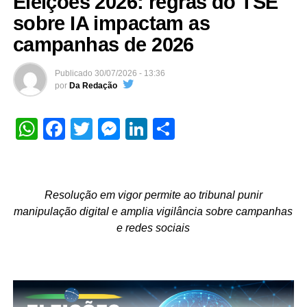
Eleições 2026: regras do TSE
sobre IA impactam as
campanhas de 2026
Publicado
30/07/2026 - 13:36
por
Da Redação
WhatsApp
Facebook
Twitter
Messenger
LinkedIn
Share
Resolução em vigor permite ao tribunal punir
manipulação digital e amplia vigilância sobre campanhas
e redes sociais