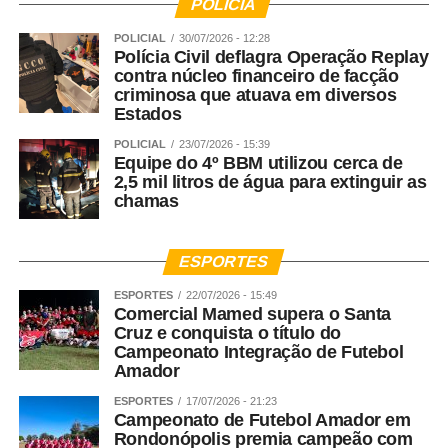
Fadelito trabalha ativamente para fortalecer a
POLÍCIA
compreensão de que investir nos primeiros anos de vida
POLICIAL
30/07/2026 - 12:28
é investir no desenvolvimento humano e no futuro da
Polícia Civil deflagra Operação Replay
sociedade.
contra núcleo financeiro de facção
criminosa que atuava em diversos
Estados
WhatsApp
Facebook
Twitter
Messenger
LinkedIn
Share
POLICIAL
23/07/2026 - 15:39
Equipe do 4º BBM utilizou cerca de
2,5 mil litros de água para extinguir as
chamas
ESPORTES
ESPORTES
22/07/2026 - 15:49
Comercial Mamed supera o Santa
Cruz e conquista o título do
Campeonato Integração de Futebol
Amador
ESPORTES
17/07/2026 - 21:23
Campeonato de Futebol Amador em
Rondonópolis premia campeão com