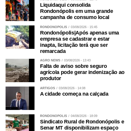
Liquidaqui consolida
Rondonópolis em uma grande
campanha de consumo local
RONDONÓPOLIS
03/08/2026 - 15:45
Rondonópolis|Após apenas uma
empresa se cadastrar e estar
inapta, licitação terá que ser
remarcada
AGRO NEWS
03/08/2026 - 13:43
Falta de aviso sobre seguro
agrícola pode gerar indenização ao
produtor
ARTIGOS
03/08/2026 - 14:08
A cidade começa na calçada
RONDONÓPOLIS
04/08/2026 - 18:09
Sindicato Rural de Rondonópolis e
Senar MT disponibilizam espaço