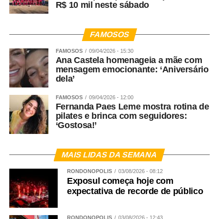
R$ 10 mil neste sábado
FAMOSOS
FAMOSOS
09/04/2026 - 15:30
Ana Castela homenageia a mãe com
mensagem emocionante: ‘Aniversário
dela’
FAMOSOS
09/04/2026 - 12:00
Fernanda Paes Leme mostra rotina de
pilates e brinca com seguidores:
‘Gostosa!’
MAIS LIDAS DA SEMANA
RONDONÓPOLIS
03/08/2026 - 08:12
Exposul começa hoje com
expectativa de recorde de público
RONDONÓPOLIS
03/08/2026 - 12:43