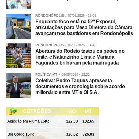
compreender o que aconteceu e ajudar a criança a
reconhecer e nomear aquilo que está sentindo”, sugere
Andreia.
RONDONÓPOLIS
07/08/2026 - 16:08
Enquanto foco está na 52ª Exposul,
articulações para Mesa Diretora da Câmara
Segundo ela, acolher emoções como tristeza, medo,
avançam nos bastidores em Rondonópolis
frustração e raiva, sem abrir mão de regras claras e
consistentes, ajuda a criança a desenvolver recursos
RONDONÓPOLIS
06/08/2026 - 14:46
Abertura do Rodeio testou os peões no
para lidar com esses sentimentos de maneira saudável.
limite, e Natanzinho Lima e Mariana
Fagundes brilharam pela madrugada
E quando o adulto perde a paciência?
POLÍTICA MT
06/08/2026 - 13:33
Andreia lembra que nenhum cuidador é perfeito e que
Coletiva: Pedro Taques apresenta
perder a paciência eventualmente faz parte da
documentos e cronologia sobre acordo
milionário entre MT e Oi S.A.
experiência de educar. Nesses casos, reparar a relação é
tão importante quanto estabelecer limites.
“Quando o adulto reconhece o erro, explica o que
aconteceu e pede desculpas quando necessário, a
criança aprende algo importante: todo mundo erra, mas é
possível assumir isso e reconstruir a relação através do