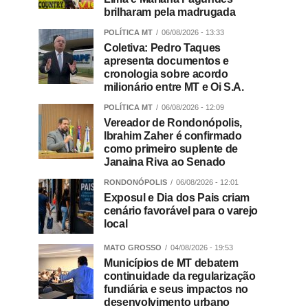
brilharam pela madrugada
POLÍTICA MT
06/08/2026 - 13:33
Coletiva: Pedro Taques
apresenta documentos e
cronologia sobre acordo
milionário entre MT e Oi S.A.
POLÍTICA MT
06/08/2026 - 12:09
Vereador de Rondonópolis,
Ibrahim Zaher é confirmado
como primeiro suplente de
Janaina Riva ao Senado
RONDONÓPOLIS
06/08/2026 - 12:01
Exposul e Dia dos Pais criam
cenário favorável para o varejo
local
MATO GROSSO
04/08/2026 - 19:53
Municípios de MT debatem
continuidade da regularização
fundiária e seus impactos no
desenvolvimento urbano