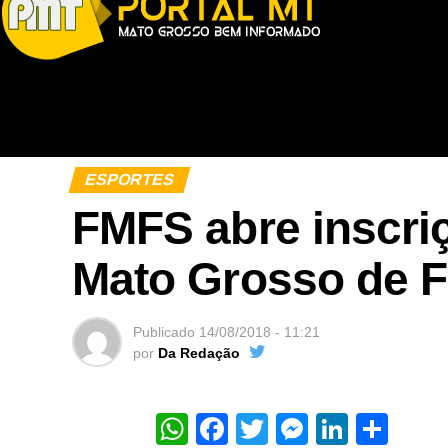
ESPORTES
FMFS abre inscri
Mato Grosso de F
Publicado
14/08/2018 - 11:21
por
Da Redação
WhatsApp
Facebook
Twitter
Messeng
Linked
Sha