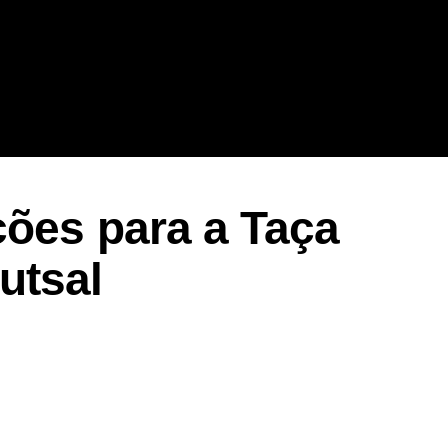
ções para a Taça
utsal
er
In
re