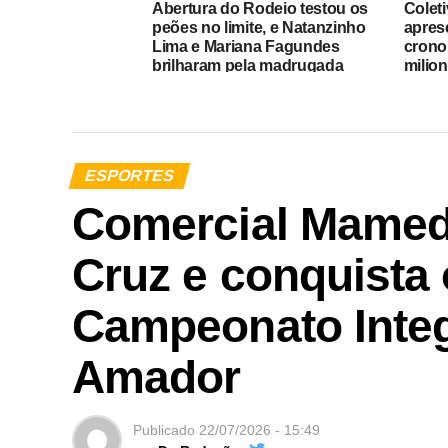
Abertura do Rodeio testou os
Colet
peões no limite, e Natanzinho
apres
Lima e Mariana Fagundes
crono
brilharam pela madrugada
milion
ESPORTES
Comercial Mamed
Cruz e conquista o
Campeonato Integ
Amador
Publicado
22/07/2026 - 15:49