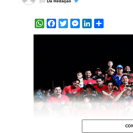
por
Da Redação
WhatsApp
Facebook
Twitter
Messenger
LinkedIn
Share
CON