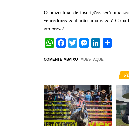
O prazo final de inscrições será uma se
vencedores ganharão uma vaga à Copa Br
em breve!
WhatsApp
Facebook
Twitter
Messeng
Linked
Sha
COMENTE ABAIXO
DESTAQUE
V