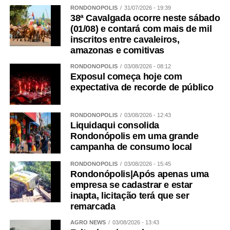
RONDONÓPOLIS
31/07/2026 - 19:39
38ª Cavalgada ocorre neste sábado
(01/08) e contará com mais de mil
inscritos entre cavaleiros,
amazonas e comitivas
RONDONÓPOLIS
03/08/2026 - 08:12
Exposul começa hoje com
expectativa de recorde de público
RONDONÓPOLIS
03/08/2026 - 12:43
Liquidaqui consolida
Rondonópolis em uma grande
campanha de consumo local
RONDONÓPOLIS
03/08/2026 - 15:45
Rondonópolis|Após apenas uma
empresa se cadastrar e estar
inapta, licitação terá que ser
remarcada
AGRO NEWS
03/08/2026 - 13:43