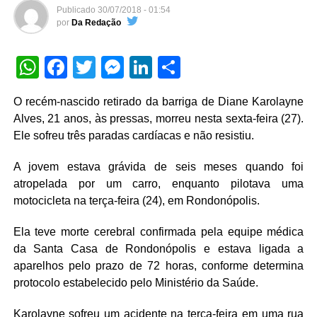
Publicado
30/07/2018 - 01:54
por
Da Redação
WhatsApp
Facebook
Twitter
Messenger
LinkedIn
Share
O recém-nascido retirado da barriga de Diane Karolayne
Alves, 21 anos, às pressas, morreu nesta sexta-feira (27).
Ele sofreu três paradas cardíacas e não resistiu.
A jovem estava grávida de seis meses quando foi
atropelada por um carro, enquanto pilotava uma
motocicleta na terça-feira (24), em Rondonópolis.
Ela teve morte cerebral confirmada pela equipe médica
da Santa Casa de Rondonópolis e estava ligada a
aparelhos pelo prazo de 72 horas, conforme determina
protocolo estabelecido pelo Ministério da Saúde.
Karolayne sofreu um acidente na terça-feira em uma rua