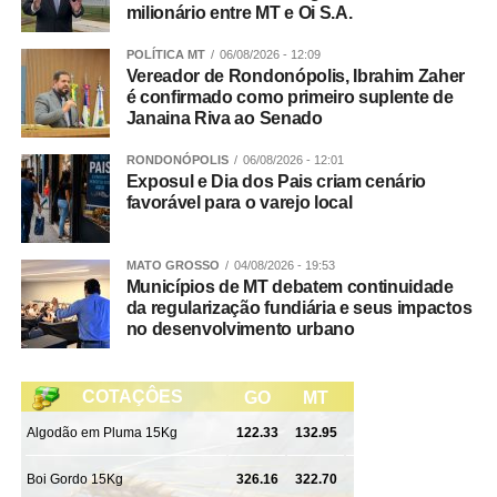
WhatsApp
Facebook
Twitter
Messenger
LinkedIn
Share
milionário entre MT e Oi S.A.
POLÍTICA MT
06/08/2026 - 12:09
Vereador de Rondonópolis, Ibrahim Zaher
é confirmado como primeiro suplente de
Janaina Riva ao Senado
RONDONÓPOLIS
06/08/2026 - 12:01
Exposul e Dia dos Pais criam cenário
favorável para o varejo local
MATO GROSSO
04/08/2026 - 19:53
Municípios de MT debatem continuidade
da regularização fundiária e seus impactos
no desenvolvimento urbano