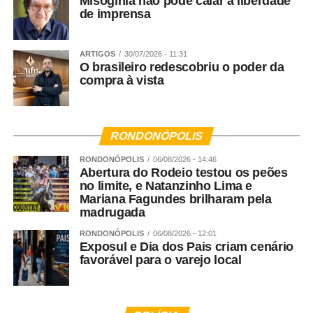
Misoginia não pode calar a liberdade
de imprensa
ARTIGOS
30/07/2026 - 11:31
O brasileiro redescobriu o poder da
compra à vista
RONDONÓPOLIS
RONDONÓPOLIS
06/08/2026 - 14:46
Abertura do Rodeio testou os peões
no limite, e Natanzinho Lima e
Mariana Fagundes brilharam pela
madrugada
RONDONÓPOLIS
06/08/2026 - 12:01
Exposul e Dia dos Pais criam cenário
favorável para o varejo local