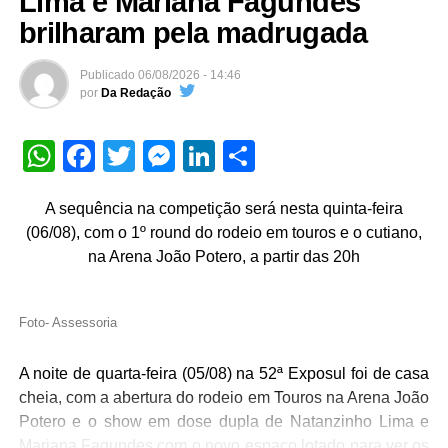
Lima e Mariana Fagundes
brilharam pela madrugada
Publicado
06/08/2026 - 14:46
por
Da Redação
WhatsApp
Facebook
Twitter
Messenger
LinkedIn
Share
A sequência na competição será nesta quinta-feira
(06/08), com o 1º round do rodeio em touros e o cutiano,
na Arena João Potero, a partir das 20h
Foto- Assessoria
A noite de quarta-feira (05/08) na 52ª Exposul foi de casa
cheia, com a abertura do rodeio em Touros na Arena João
Potero e o show em dose dupla de Natanzinho Lima e
Mariana Fagundes com o novo espaço lotado para ver os