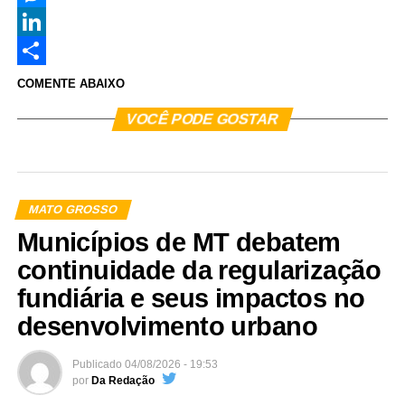
Messenger
LinkedIn
Share
COMENTE ABAIXO
VOCÊ PODE GOSTAR
MATO GROSSO
Municípios de MT debatem
continuidade da regularização
fundiária e seus impactos no
desenvolvimento urbano
Publicado
04/08/2026 - 19:53
por
Da Redação