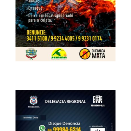
especialistas da Nortox e representantes das
cooperativas. A programação contou ainda com palestras
de convidados externos, como o economista Igor Barreto,
do Itaú BBA, que apresentou uma análise do cenário
econômico e das perspectivas para o agronegócio, e do
pesquisador Aroldo Marochi, que abordou os desafios
relacionados às doenças nas lavouras e ao manejo com
fungicidas.
WhatsApp
Facebook
Twitter
Messenger
LinkedIn
Share