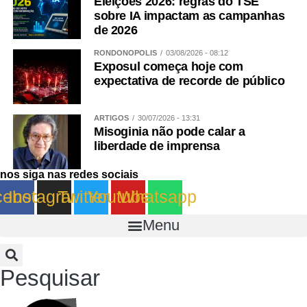
Eleições 2026: regras do TSE
sobre IA impactam as campanhas
de 2026
RONDONÓPOLIS
03/08/2026 - 08:12
Exposul começa hoje com
expectativa de recorde de público
ARTIGOS
30/07/2026 - 13:31
Misoginia não pode calar a
liberdade de imprensa
nos siga nas redes sociais
cebook
Instagram
Twitter
Youtube
Whatsapp
Menu
Pesquisar