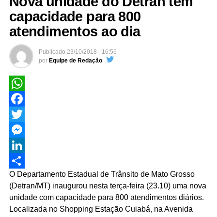
Nova unidade do Detran tem
capacidade para 800
atendimentos ao dia
Publicado
23/10/2018 - 16:56
por
Equipe de Redação
WhatsApp
Facebook
Twitter
Messenger
LinkedIn
O Departamento Estadual de Trânsito de Mato Grosso
Share
(Detran/MT) inaugurou nesta terça-feira (23.10) uma nova
unidade com capacidade para 800 atendimentos diários.
Localizada no Shopping Estação Cuiabá, na Avenida