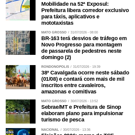
Mobilidade na 52ª Exposul:
Prefeitura libera corredor exclusivo
para táxis, aplicativos e
mototaxistas
MATO GROSSO
31/07/2026 - 08:00
BR-163 terá desvios de tráfego em
Novo Progresso para montagem
de passarela de pedestres neste
domingo (2)
RONDONÓPOLIS
31/07/2026 - 19:39
38ª Cavalgada ocorre neste sábado
(01/08) e contará com mais de mil
inscritos entre cavaleiros,
amazonas e comitivas
MATO GROSSO
30/07/2026 - 13:52
Sebrae/MT e Prefeitura de Sinop
elaboram plano para impulsionar
turismo de pesca
NACIONAL
30/07/2026 - 13:36