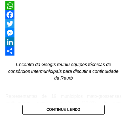
WhatsApp
Facebook
Twitter
Messenger
LinkedIn
Share
Encontro da Geogis reuniu equipes técnicas de
consórcios intermunicipais para discutir a continuidade
da Reurb
Representantes de 19 municípios mato-grossenses
participaram, nesta quarta-feira (29.07), de uma
capacitação voltada às Diretrizes para Continuidade da
CONTINUE LENDO
Política Municipal de Regularização Fundiária Urbana
(Reurb). O encontro reuniu equipes técnicas dos