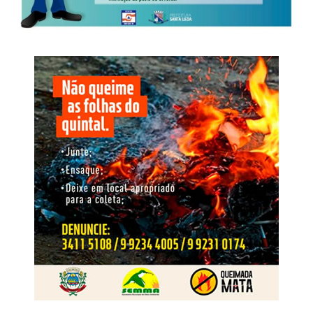
52,6% dos entrevistados; a maior faixa etária é a de 45 a
59 anos, com 26,1%; 49% têm ensino médio completo ou
incompleto; e 46,8% informaram renda familiar entre dois
e cinco salários mínimos. A pesquisa foi distribuída pelas
sete regiões de Mato Grosso. A Centro-Sul, onde estão
Cuiabá e Várzea Grande, concentra 37,6% da amostra,
seguida pelo Sudeste, com 18,7%, e pelo Médio Norte,
com 14,1%.
Vale lembrar que nessas eleições, Mato Grosso elegerá
24 deputados estaduais. A votação
ocorre
em 4 de
outubro, e os eleitos assumem os mandatos em 1º de
fevereiro de 2027.
Vereador por dois mandatos, prefeito de Primavera do
Leste entre 2017 e 2024 e ex-presidente da Associação
Mato-grossense dos Municípios, Léo Bortolin chega à
disputa estadual com trajetória construída na gestão
municipal e na interlocução com prefeituras de diferentes