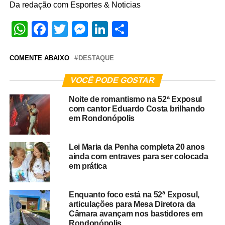
Da redação com Esportes & Noticias
WhatsApp
Facebook
Twitter
Messenger
LinkedIn
Share
COMENTE ABAIXO
DESTAQUE
VOCÊ PODE GOSTAR
Noite de romantismo na 52ª Exposul
com cantor Eduardo Costa brilhando
em Rondonópolis
Lei Maria da Penha completa 20 anos
ainda com entraves para ser colocada
em prática
Enquanto foco está na 52ª Exposul,
articulações para Mesa Diretora da
Câmara avançam nos bastidores em
Rondonópolis