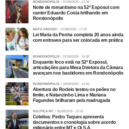
RONDONÓPOLIS
07/08/2026 - 17:36
Noite de romantismo na 52ª Exposul com
cantor Eduardo Costa brilhando em
Rondonópolis
MATO GROSSO
07/08/2026 - 17:29
Lei Maria da Penha completa 20 anos ainda
com entraves para ser colocada em prática
RONDONÓPOLIS
07/08/2026 - 16:08
Enquanto foco está na 52ª Exposul,
articulações para Mesa Diretora da Câmara
avançam nos bastidores em Rondonópolis
RONDONÓPOLIS
06/08/2026 - 14:46
Abertura do Rodeio testou os peões no
limite, e Natanzinho Lima e Mariana
Fagundes brilharam pela madrugada
POLÍTICA MT
06/08/2026 - 13:33
Coletiva: Pedro Taques apresenta
documentos e cronologia sobre acordo
milionário entre MT e Oi S.A.