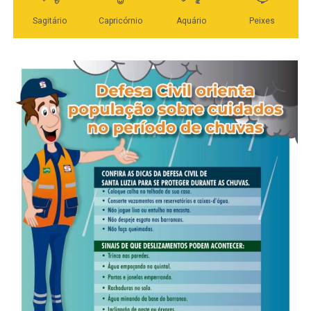
Max Russi e Eduardo Botelho registram 3% cada; Beto
Dois a Um, 2,9%; Elizeu Nascimento, 2,6%; e Paulo
Veja Mais:
Paulo Araújo propõe melhorias para
Araújo e Thiago Silva, 2,5%. Os sete nomes que
Educação, Saúde e Infraestrutura
aparecem antes de Bortolin exercem mandato de
deputado estadual.
Fonte: Da Assessoria AFG & Taques
A modalidade espontânea mede a lembrança dos
WhatsApp
Facebook
Twitter
Messenger
LinkedIn
Share
candidatos. Nela, os entrevistados respondem livremente
em quem votariam, sem receber uma lista prévia. Por
isso, o resultado não representa uma projeção direta de
votos ou de cadeiras, mas mostra quais nomes já estão
presentes no debate eleitoral.
Veja Mais:
Deputado Romoaldo requer
cumprimento da Lei Complementar de Atenção
Integral à Saúde Mental
Na composição do recorte, as mulheres representam