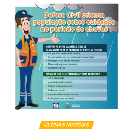
regiões. A Percent Brasil ouviu 1.200 pessoas em
entrevistas domiciliares e presenciais. O levantamento
informa nível de confiança de 95% e está registrado na
Justiça Eleitoral sob os números BR-00822/2026 e MT-
02251/2026.
WhatsApp
Facebook
Twitter
Messenger
LinkedIn
Share
ÚLTIMAS NOTÍCIAS