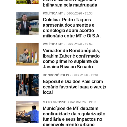
brilharam pela madrugada
POLÍTICA MT
06/08/2026 - 13:33
Coletiva: Pedro Taques
apresenta documentos e
cronologia sobre acordo
milionário entre MT e Oi S.A.
POLÍTICA MT
06/08/2026 - 12:09
Vereador de Rondonópolis,
Ibrahim Zaher é confirmado
como primeiro suplente de
Janaina Riva ao Senado
RONDONÓPOLIS
06/08/2026 - 12:01
Exposul e Dia dos Pais criam
cenário favorável para o varejo
local
MATO GROSSO
04/08/2026 - 19:53
Municípios de MT debatem
continuidade da regularização
fundiária e seus impactos no
desenvolvimento urbano