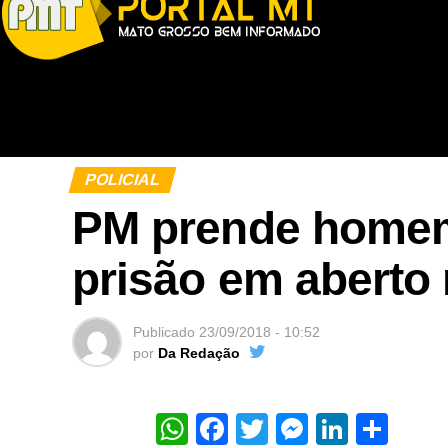
POLICIAL
PM prende home
prisão em aberto 
Publicado
23/09/2018 - 10:52
por
Da Redação
WhatsApp
Facebook
Twitter
Messeng
Linked
Sha