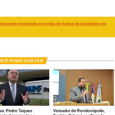
er
In
re
adolescente envolvido em onda de furtos de bicicletas em
OCÊ PODE GOSTAR
iva: Pedro Taques
Vereador de Rondonópolis,