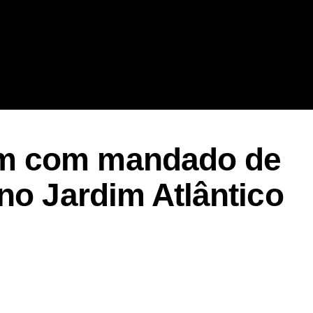
m com mandado de
no Jardim Atlântico
er
In
re