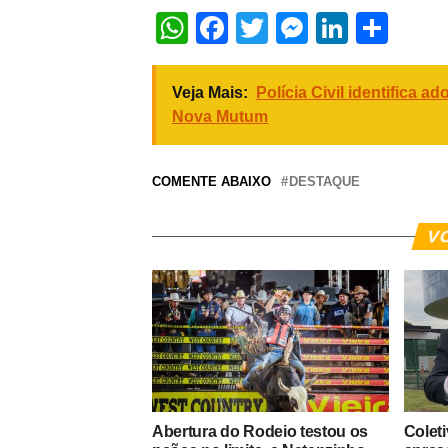
WhatsApp
Facebook
Twitter
Messeng
Linked
Sha
Veja Mais:
Polícia Civil identifica 
Nova Mutum
COMENTE ABAIXO
DESTAQUE
V
Abertura do Rodeio testou os
Colet