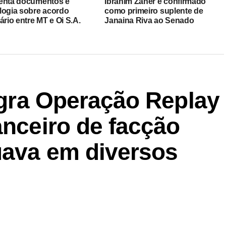
enta documentos e
Ibrahim Zaher é confirmado
logia sobre acordo
como primeiro suplente de
ário entre MT e Oi S.A.
Janaina Riva ao Senado
lagra Operação Replay
anceiro de facção
uava em diversos