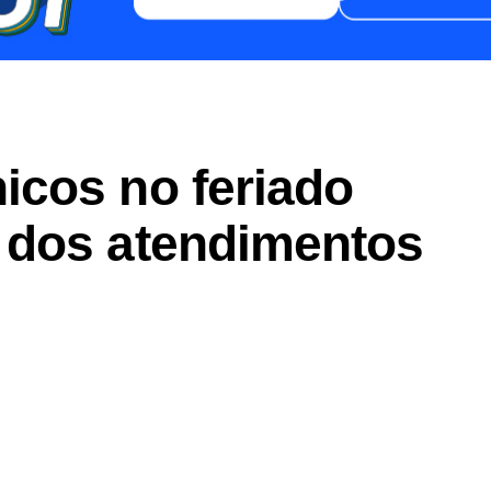
cos no feriado
 dos atendimentos
er
In
re