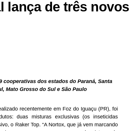
al lança de três novos
ar os benefícios sociais, urbanísticos e econômicos
eto.
 moradores, a Regularização Fundiária Urbana tem
paz de reduzir desigualdades e impulsionar o
m dois condutores presos por embriaguez e 31
9 cooperativas dos estados do Paraná, Santa
ica Aplicada (Ipea) estima que entre 30% e 50%
ul, Mato Grosso do Sul e São Paulo
tem algum tipo de irregularidade documental. O
so de regularização pode gerar impacto superior
ealizado recentemente em Foz do Iguaçu (PR), foi
ia no país.
tos: duas misturas exclusivas (os inseticidas
ários passam a ter acesso a linhas de crédito,
ivo, o Raker Top. “A Nortox, que já vem marcando