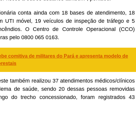
ionária conta ainda com 18 bases de atendimento, 18
m UTI móvel, 19 veículos de inspeção de tráfego e 5
ncêndios. O Centro de Controle Operacional (CCO)
ras pelo 0800 065 0163.
e comitiva de militares do Pará e apresenta modelo de
restais
este também realizou 37 atendimentos médicos/clínicos
blema de saúde, sendo 20 dessas pessoas removidas
ongo do trecho concessionado, foram registrados 43
er
In
re