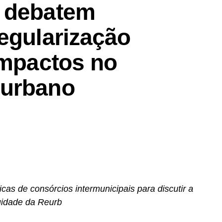
T debatem
egularização
impactos no
 urbano
cas de consórcios intermunicipais para discutir a
uidade da Reurb