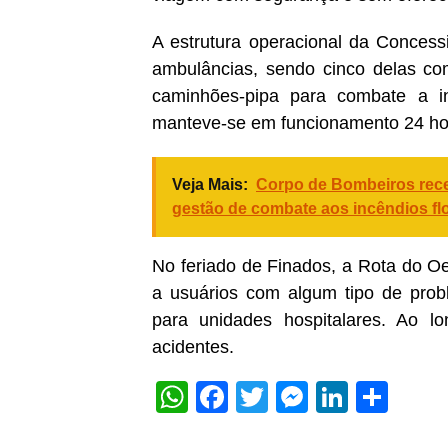
A estrutura operacional da Concess
ambulâncias, sendo cinco delas co
caminhões-pipa para combate a i
manteve-se em funcionamento 24 ho
Veja Mais:
Corpo de Bombeiros receb
gestão de combate aos incêndios flo
No feriado de Finados, a Rota do O
a usuários com algum tipo de pro
para unidades hospitalares. Ao l
acidentes.
WhatsApp
Facebook
Twitter
Messeng
Linked
Sha