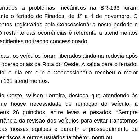
ionados a problemas mecânicos na BR-163 foram
ante o feriado de Finados, de 1º a 4 de novembro. O
ntos registrados pela Concessionária neste período e
restante das ocorrências é referente a atendimentos
acidentes no trecho concessionado.
s, os veículos foram liberados ainda na rodovia após
operacionais da Rota do Oeste. A saída para o feriado,
 foi o dia em que a Concessionária recebeu o maior
m 131 atendimentos.
o Oeste, Wilson Ferreira, destaca que atendendo às
ue houve necessidade de remoção do veículo, a
 seus 26 guinchos, entre leves e pesados. “Sempre
tância da revisão dos veículos para evitar transtornos
 das nossas equipes é garantir o prosseguimento da
r riscos a outros usuários também”, pontuou.