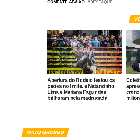
COMENTE ABAIXO
DESTAQUE
V
Abertura do Rodeio testou os
Colet
peões no limite, e Natanzinho
apres
Lima e Mariana Fagundes
crono
brilharam pela madrugada
milion
MATO GROSSO