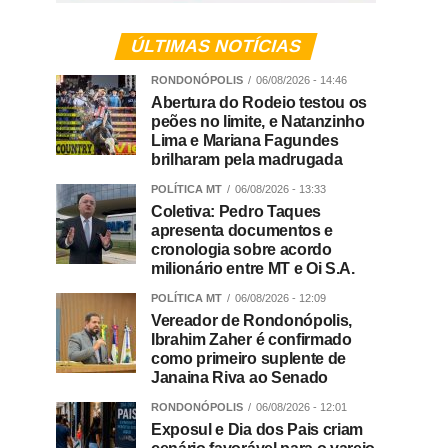
ÚLTIMAS NOTÍCIAS
RONDONÓPOLIS
06/08/2026 - 14:46
Abertura do Rodeio testou os
peões no limite, e Natanzinho
Lima e Mariana Fagundes
brilharam pela madrugada
POLÍTICA MT
06/08/2026 - 13:33
Coletiva: Pedro Taques
apresenta documentos e
cronologia sobre acordo
milionário entre MT e Oi S.A.
POLÍTICA MT
06/08/2026 - 12:09
Vereador de Rondonópolis,
Ibrahim Zaher é confirmado
como primeiro suplente de
Janaina Riva ao Senado
RONDONÓPOLIS
06/08/2026 - 12:01
Exposul e Dia dos Pais criam