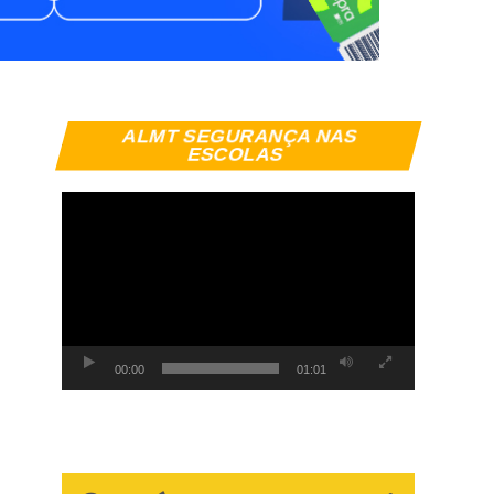
Tocador
ALMT SEGURANÇA NAS
de
ESCOLAS
vídeo
00:00
01:01