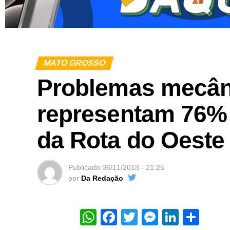
MATO GROSSO
Problemas mecâni
representam 76%
da Rota do Oeste
Publicado
06/11/2018 - 21:25
por
Da Redação
WhatsApp
Facebook
Twitter
Messeng
Linked
Sha