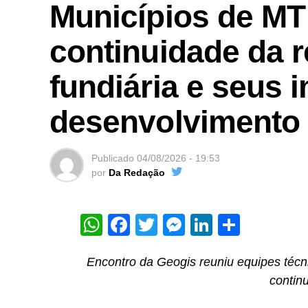
Municípios de M
continuidade da r
fundiária e seus 
desenvolvimento
Publicado
04/08/2026 - 19:53
por
Da Redação
WhatsApp
Facebook
Twitter
Messenger
LinkedIn
Share
Encontro da Geogis reuniu equipes técni
contin