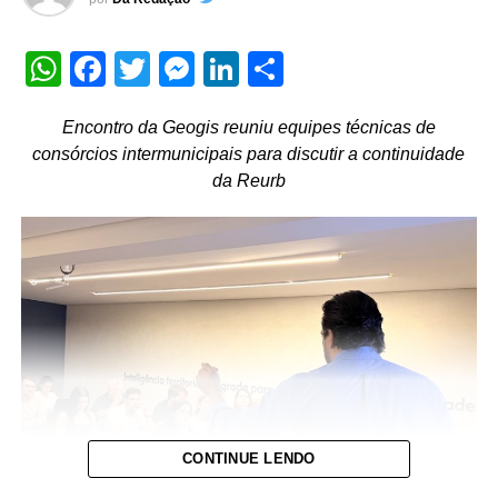
muitos entraves para ser colocada em prática.
O reflexo dessas dificuldades bate à porta de Mato
WhatsApp
Facebook
Twitter
Messenger
LinkedIn
Share
Grosso, afinal, de acordo com 20º Anuário Brasileiro de
Segurança Pública, divulgado pelo Fórum Brasileiro de
Encontro da Geogis reuniu equipes técnicas de
Segurança Pública em julho deste ano, o estado registrou
consórcios intermunicipais para discutir a continuidade
a terceira maior taxa de feminicídios do país em 2025.
da Reurb
Naquele ano, Mato Grosso teve uma taxa de 2,7
feminicídios para cada 100 mil habitantes.
Embora estes números sejam menores do que os
registrados em 2024, ano em que Mato Grosso figurou em
primeiro lugar nas taxas de feminicídios com 2,5 casos
para cada 100 mil habitantes, a coordenadora do Núcleo
de Defesa da Mulher (Nudem) da Defensoria Pública do
Estado de Mato Grosso (DPEMT), Rosana Leite, garante
que ainda não é hora de comemorar.
CONTINUE LENDO
Mas como mudar esse quadro? De que forma a lei Maria