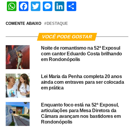
WhatsApp
Facebook
Twitter
Messenger
LinkedIn
Share
COMENTE ABAIXO
DESTAQUE
VOCÊ PODE GOSTAR
Noite de romantismo na 52ª Exposul
com cantor Eduardo Costa brilhando
em Rondonópolis
Lei Maria da Penha completa 20 anos
ainda com entraves para ser colocada
em prática
Enquanto foco está na 52ª Exposul,
articulações para Mesa Diretora da
Câmara avançam nos bastidores em
Rondonópolis