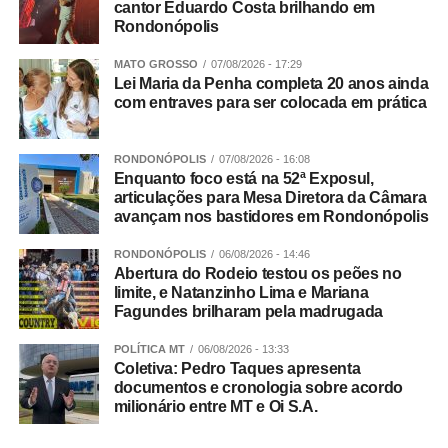
cantor Eduardo Costa brilhando em
Você disse que somos o estado que melhor aplica a lei
Rondonópolis
Maria da Penha, mas mesmo assim estamos nesse
ranking de onde mais morrem mulheres. Como explicar
MATO GROSSO
07/08/2026 - 17:29
Lei Maria da Penha completa 20 anos ainda
esse paradoxo?
com entraves para ser colocada em prática
Rosana Leite – Eu explico da seguinte forma: apenas o
Sistema de Justiça não é capaz de resolver tudo. Não é
RONDONÓPOLIS
07/08/2026 - 16:08
possível resolver todo esse problema apenas com a
Enquanto foco está na 52ª Exposul,
articulações para Mesa Diretora da Câmara
aplicação da lei. Por isso que eu sempre defendo que o
avançam nos bastidores em Rondonópolis
aumento de pena jamais vai resolver a situação. Nós
vivemos em um país que não socializa e não
RONDONÓPOLIS
06/08/2026 - 14:46
ressocializa. A ressocialização das pessoas é quase
Abertura do Rodeio testou os peões no
limite, e Natanzinho Lima e Mariana
impossível. Um dia cumprindo pena em uma cadeia do
Fagundes brilharam pela madrugada
Brasil é horrível. Nós precisamos trabalhar a prevenção.
A Ultima Ratio do Sistema de Justiça {expressão em latim
POLÍTICA MT
06/08/2026 - 13:33
que significa Último Recurso no Direito Penal} é a prisão
Coletiva: Pedro Taques apresenta
documentos e cronologia sobre acordo
do agressor, mas o aumento de pena não resolve. Hoje o
milionário entre MT e Oi S.A.
feminicídio e o vicaricídio {crime em que o agressor mata
uma pessoa próxima a uma mulher, como filhos, pais ou