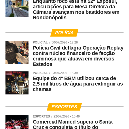
Enquanto foco está na 52ª Exposul,
demandas do Núcleo?
articulações para Mesa Diretora da
Câmara avançam nos bastidores em
Rondonópolis
Rosana Leite – A criação do Nudem aconteceu em 2014,
mas nós fazemos a defesa das mulheres desde o
advento da LMP. A DPEMT foi uma das primeiras do
POLÍCIA
Brasil a aplicar a LMP, mas o Nudem como Núcleo surgiu
POLICIAL
30/07/2026 - 12:28
a partir de 2014. Nacionalmente a Defensoria Pública fez
Polícia Civil deflagra Operação Replay
contra núcleo financeiro de facção
questão de ampliar o atendimento das mulheres. A LMP
criminosa que atuava em diversos
foi tão de vanguarda que ela trouxe a necessidade das
Estados
Varas de Justiça, dos Juizados dentro do Poder Judiciário
POLICIAL
23/07/2026 - 15:39
e dentro da Defensoria Pública de termos núcleos de
Equipe do 4º BBM utilizou cerca de
atendimento especializados. Tivemos o aumento das
2,5 mil litros de água para extinguir as
Delegacias Especializadas e toda essa gama do Sistema
chamas
de Justiça ajuda no amparo das mulheres em forma de
rede para que elas saibam onde pode buscar o
ESPORTES
atendimento. Aqui na Defensoria Pública nós fizemos
questão de ampliar esse atendimento. Nós não
ESPORTES
22/07/2026 - 15:49
Comercial Mamed supera o Santa
atendemos apenas mulheres vítimas de violência, nós
Cruz e conquista o título do
atendemos a violência de gênero nacionalmente. Então,