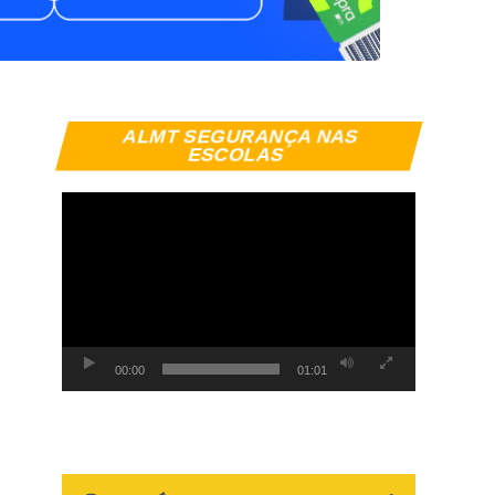
Tocador
ALMT SEGURANÇA NAS
de
ESCOLAS
vídeo
00:00
01:01