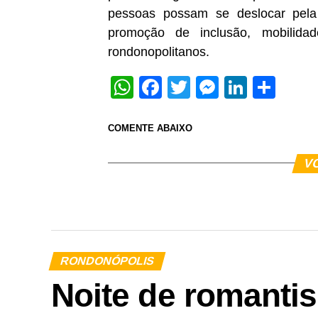
pessoas possam se deslocar pel
promoção de inclusão, mobilida
rondonopolitanos.
WhatsApp
Facebook
Twitter
Messeng
Linked
Sha
COMENTE ABAIXO
V
RONDONÓPOLIS
Noite de romanti