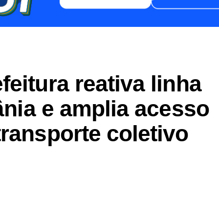
eitura reativa linha
iânia e amplia acesso
ransporte coletivo
er
In
re