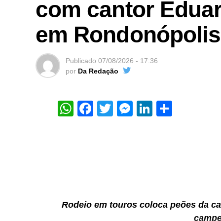
com cantor Eduar
em Rondonópolis
Publicado
07/08/2026 - 17:36
por
Da Redação
WhatsApp
Facebook
Twitter
Messenger
LinkedIn
Share
Rodeio em touros coloca peões da casa
campe