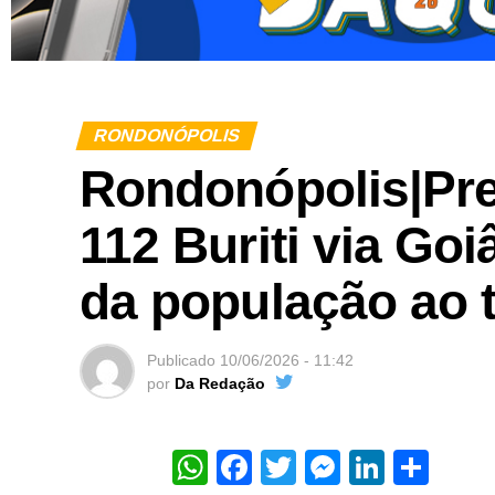
RONDONÓPOLIS
Rondonópolis|Pref
112 Buriti via Go
da população ao t
Publicado
10/06/2026 - 11:42
por
Da Redação
WhatsApp
Facebook
Twitter
Messeng
Linked
Sha