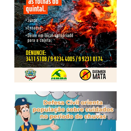
seguida pelo Sudeste, com 18,7%, e pelo Médio Norte,
com 14,1%.
Vale lembrar que nessas eleições, Mato Grosso elegerá
24 deputados estaduais. A votação
ocorre
em 4 de
outubro, e os eleitos assumem os mandatos em 1º de
fevereiro de 2027.
Vereador por dois mandatos, prefeito de Primavera do
Leste entre 2017 e 2024 e ex-presidente da Associação
Mato-grossense dos Municípios, Léo Bortolin chega à
disputa estadual com trajetória construída na gestão
municipal e na interlocução com prefeituras de diferentes
regiões. A Percent Brasil ouviu 1.200 pessoas em
entrevistas domiciliares e presenciais. O levantamento
informa nível de confiança de 95% e está registrado na
Justiça Eleitoral sob os números BR-00822/2026 e MT-
02251/2026.