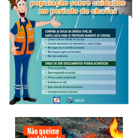
A modalidade espontânea mede a lembrança dos
candidatos. Nela, os entrevistados respondem livremente
em quem votariam, sem receber uma lista prévia. Por
isso, o resultado não representa uma projeção direta de
votos ou de cadeiras, mas mostra quais nomes já estão
presentes no debate eleitoral.
Veja Mais:
Assembleia promove palestra sobre
direitos das mulheres em escola em Várzea
Grande
Na composição do recorte, as mulheres representam
52,6% dos entrevistados; a maior faixa etária é a de 45 a
59 anos, com 26,1%; 49% têm ensino médio completo ou
incompleto; e 46,8% informaram renda familiar entre dois
e cinco salários mínimos. A pesquisa foi distribuída pelas
sete regiões de Mato Grosso. A Centro-Sul, onde estão
Cuiabá e Várzea Grande, concentra 37,6% da amostra,