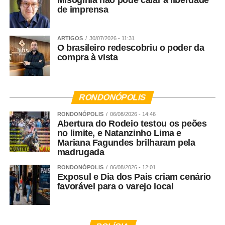
Misoginia não pode calar a liberdade
de imprensa
ARTIGOS
30/07/2026 - 11:31
O brasileiro redescobriu o poder da
compra à vista
RONDONÓPOLIS
RONDONÓPOLIS
06/08/2026 - 14:46
Abertura do Rodeio testou os peões
no limite, e Natanzinho Lima e
Mariana Fagundes brilharam pela
madrugada
RONDONÓPOLIS
06/08/2026 - 12:01
Exposul e Dia dos Pais criam cenário
favorável para o varejo local