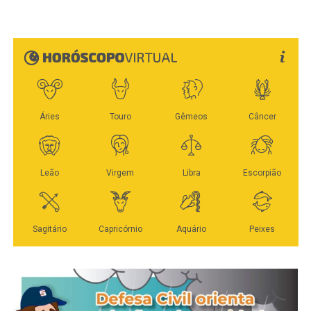
Veja Mais:
Parceria contempla estrada Nanci, em
julho. Na série divulgada pelo instituto, Bortolin tinha
Sinop, com R$ 30 milhões
2,4% em maio, passou a 2,3% em junho e voltou a 2,4%
na rodada atual. A oscilação está dentro da margem de
erro geral.
Fonte: Da Assessoria AFG & Taques
A pesquisa também registra redução no número de
WhatsApp
Facebook
Twitter
Messenger
LinkedIn
Share
entrevistados sem candidato definido para deputado
estadual. O índice era de 56% em maio, caiu para 52,1%
em junho e chegou a 45,2% em julho. Com mais pessoas
passando a citar nomes, Léo se mantém entre os mais
lembrados da disputa.
Lúdio Cabral aparece numericamente à frente, com 3,1%.
Max Russi e Eduardo Botelho registram 3% cada; Beto
Dois a Um, 2,9%; Elizeu Nascimento, 2,6%; e Paulo
Araújo e Thiago Silva, 2,5%. Os sete nomes que
aparecem antes de Bortolin exercem mandato de
deputado estadual.