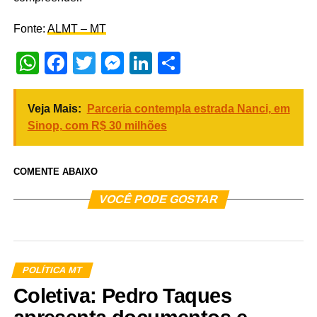
Fonte:
ALMT – MT
WhatsApp
Facebook
Twitter
Messenger
LinkedIn
Share
Veja Mais:
Parceria contempla estrada Nanci, em
Sinop, com R$ 30 milhões
COMENTE ABAIXO
VOCÊ PODE GOSTAR
POLÍTICA MT
Coletiva: Pedro Taques