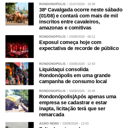
RONDONÓPOLIS
31/07/2026 - 19:39
38ª Cavalgada ocorre neste sábado
(01/08) e contará com mais de mil
inscritos entre cavaleiros,
amazonas e comitivas
RONDONÓPOLIS
03/08/2026 - 08:12
Exposul começa hoje com
expectativa de recorde de público
RONDONÓPOLIS
03/08/2026 - 12:43
Liquidaqui consolida
Rondonópolis em uma grande
campanha de consumo local
RONDONÓPOLIS
03/08/2026 - 15:45
Rondonópolis|Após apenas uma
empresa se cadastrar e estar
inapta, licitação terá que ser
remarcada
AGRO NEWS
03/08/2026 - 13:43