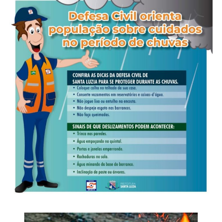
Veja Mais:
Polícia Civil prende traficante e fecha
Em uma das planilhas encontradas, havia referência a R$
boca de fumo em Paranaíta
14.093.000,00 como valor total congelado e a R$
1.231.000,00 como total relacionado ao período
analisado. O montante de R$ 15.324.000,00 serviu de
parâmetro para o pedido de bloqueio financeiro. Os
Diante dos elementos colhidos, que reforçam os indícios
registros também continham referências a prestações de
da prática de lavagem de capitais, foi determinada a
contas, movimentação de grandes quantidades de
suspensão das atividades econômicas e financeiras da
entorpecentes e distribuição de recursos entre diferentes
empresa, a lacração do estabelecimento e a apreensão
núcleos.
das máquinas de bingo, da máquina de urso e de outros
equipamentos utilizados na exploração de jogos de azar.
A investigação identificou ainda que o mesmo chip
atribuído à liderança foi utilizado em sete aparelhos
Investigação
celulares diferentes entre setembro de 2025 e março de
2026. A alternância dos terminais indica método de
O inquérito instaurado pela Derf de Rondonópolis teve
adaptação destinado a contornar apreensões e controles
início após a apreensão de um aparelho celular utilizado
penitenciários, permitindo a continuidade das
por um dos autores de um roubo e incêndio, ocorrido em
comunicações clandestinas.
18 de fevereiro de 2025, em uma padaria localizada no