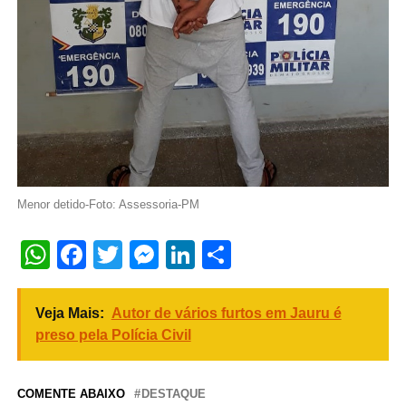
Menor detido-Foto: Assessoria-PM
WhatsApp
Facebook
Twitter
Messenger
LinkedIn
Share
Veja Mais:
Autor de vários furtos em Jauru é
preso pela Polícia Civil
COMENTE ABAIXO
DESTAQUE