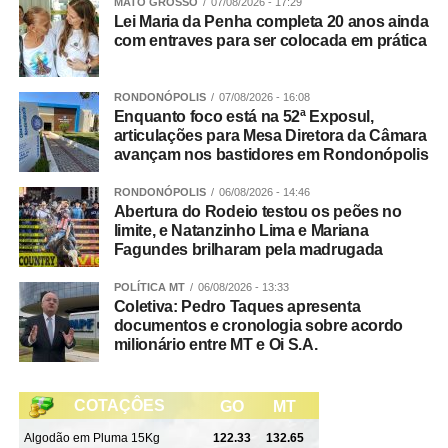
falsidade ideológica.
MATO GROSSO
07/08/2026 - 17:29
Lei Maria da Penha completa 20 anos ainda
com entraves para ser colocada em prática
Continuidade
As diligências prosseguem para a conclusão das
RONDONÓPOLIS
07/08/2026 - 16:08
investigações e finalização do inquérito policial, com o
Enquanto foco está na 52ª Exposul,
articulações para Mesa Diretora da Câmara
consequente indiciamento dos envolvidos.
avançam nos bastidores em Rondonópolis
RONDONÓPOLIS
06/08/2026 - 14:46
Abertura do Rodeio testou os peões no
Integração
limite, e Natanzinho Lima e Mariana
Fagundes brilharam pela madrugada
Participaram da Operação Adsumus equipes da
POLÍTICA MT
06/08/2026 - 13:33
Delegacia Especializada de Roubos e Furtos (Derf) de
Coletiva: Pedro Taques apresenta
Rondonópolis, com apoio da 1ª Delegacia de Polícia de
documentos e cronologia sobre acordo
Tangará da Serra, da Gerência de Combate ao Crime
milionário entre MT e Oi S.A.
Organizado (GCCO) e da Delegacia Especializada de
Repressão ao Crime Organizado (Draco).
WhatsApp
Facebook
Twitter
Messenger
LinkedIn
Share