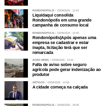
RONDONÓPOLIS
03/08/2026 - 12:43
Liquidaqui consolida
Rondonópolis em uma grande
campanha de consumo local
RONDONÓPOLIS
03/08/2026 - 15:45
Rondonópolis|Após apenas uma
empresa se cadastrar e estar
inapta, licitação terá que ser
remarcada
AGRO NEWS
03/08/2026 - 13:43
Falta de aviso sobre seguro
agrícola pode gerar indenização ao
produtor
ARTIGOS
03/08/2026 - 14:08
A cidade começa na calçada
RONDONÓPOLIS
04/08/2026 - 18:09