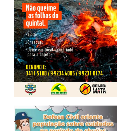
bairro São Sebastião, em Rondonópolis.
Nome da Operação
O nome Replay faz referência à repetição das condutas e
à capacidade de reorganização identificada após as
O crime foi praticado por dois homens armados, que
operações anteriores. A nova fase busca interromper esse
anunciaram o roubo e, em seguida, incendiaram as
ciclo, responsabilizar os envolvidos, neutralizar o
dependências da padaria. No decorrer das investigações,
comando exercido de dentro do cárcere e retirar da
os dois suspeitos foram identificados e tiveram as
estrutura os recursos financeiros e patrimoniais utilizados
respectivas prisões preventivas decretadas pela Justiça.
para manter suas atividades
Em maio de 2025, os dois foragidos foram abordados
WhatsApp
Facebook
Twitter
Messenger
LinkedIn
Share
pela Polícia Rodoviária Federal portando documentos de
identificação falsos. Ambos viajavam como passageiros
de um ônibus interestadual que fazia o trajeto de Cuiabá
(MT) para o Rio de Janeiro (RJ).
Na ocasião, a equipe da Polícia Rodoviária Federal