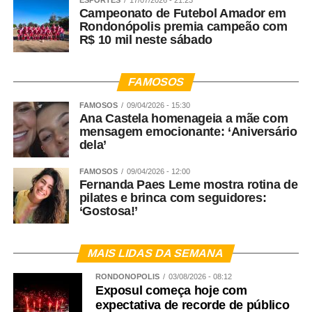
ESPORTES
17/07/2026 - 21:23
Campeonato de Futebol Amador em
Rondonópolis premia campeão com
R$ 10 mil neste sábado
FAMOSOS
FAMOSOS
09/04/2026 - 15:30
Ana Castela homenageia a mãe com
mensagem emocionante: ‘Aniversário
dela’
FAMOSOS
09/04/2026 - 12:00
Fernanda Paes Leme mostra rotina de
pilates e brinca com seguidores:
‘Gostosa!’
MAIS LIDAS DA SEMANA
RONDONÓPOLIS
03/08/2026 - 08:12
Exposul começa hoje com
expectativa de recorde de público