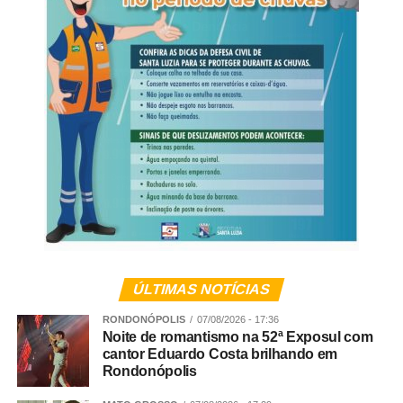
apreendeu os aparelhos celulares que estavam com os
suspeitos, e o material foi encaminhado à Derf de
Rondonópolis para as providências cabíveis.
A partir da análise do conteúdo extraído dos celulares, os
policiais identificaram a existência de uma célula de
facção com atuação em diversos municípios de Mato
Grosso.
Veja Mais:
Polícia Civil prende agiota que
extorquiu e ameaçou empregada doméstica em
Cuiabá
ÚLTIMAS NOTÍCIAS
RONDONÓPOLIS
07/08/2026 - 17:36
Noite de romantismo na 52ª Exposul com
Conforme apurado, trata-se de um grupo criminoso que
cantor Eduardo Costa brilhando em
atuava nos crimes de tráfico de drogas, extorsão,
Rondonópolis
exploração de jogos de azar, fraude processual e