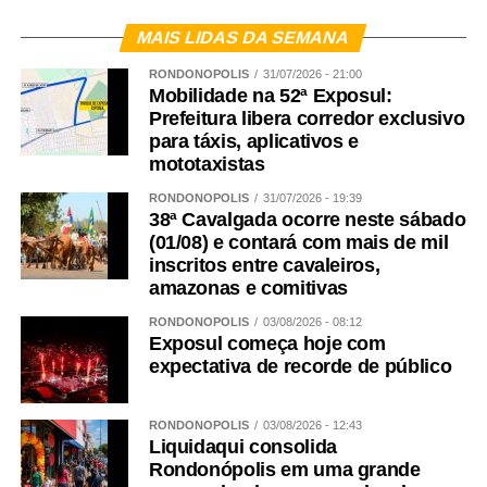
MAIS LIDAS DA SEMANA
RONDONÓPOLIS
31/07/2026 - 21:00
Mobilidade na 52ª Exposul:
Prefeitura libera corredor exclusivo
para táxis, aplicativos e
mototaxistas
RONDONÓPOLIS
31/07/2026 - 19:39
38ª Cavalgada ocorre neste sábado
(01/08) e contará com mais de mil
inscritos entre cavaleiros,
amazonas e comitivas
RONDONÓPOLIS
03/08/2026 - 08:12
Exposul começa hoje com
expectativa de recorde de público
RONDONÓPOLIS
03/08/2026 - 12:43
Liquidaqui consolida
Rondonópolis em uma grande