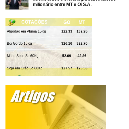
Rondonópolis, com apoio da 1ª Delegacia de Polícia de
milionário entre MT e Oi S.A.
Tangará da Serra, da Gerência de Combate ao Crime
Organizado (GCCO) e da Delegacia Especializada de
Repressão ao Crime Organizado (Draco).
WhatsApp
Facebook
Twitter
Messenger
LinkedIn
Share