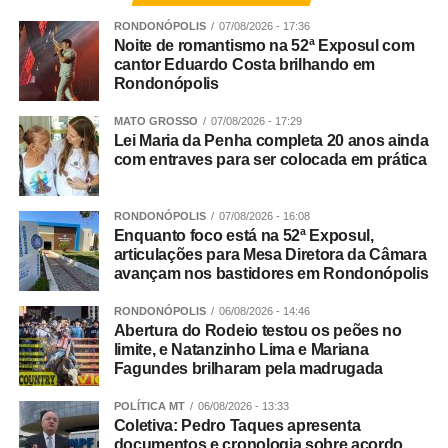
RONDONÓPOLIS
07/08/2026 - 17:36
Noite de romantismo na 52ª Exposul com
cantor Eduardo Costa brilhando em
Conforme apurado, trata-se de um grupo criminoso que
Rondonópolis
atuava nos crimes de tráfico de drogas, extorsão,
exploração de jogos de azar, fraude processual e
MATO GROSSO
07/08/2026 - 17:29
Lei Maria da Penha completa 20 anos ainda
falsidade ideológica.
com entraves para ser colocada em prática
Continuidade
RONDONÓPOLIS
07/08/2026 - 16:08
As diligências prosseguem para a conclusão das
Enquanto foco está na 52ª Exposul,
articulações para Mesa Diretora da Câmara
investigações e finalização do inquérito policial, com o
avançam nos bastidores em Rondonópolis
consequente indiciamento dos envolvidos.
RONDONÓPOLIS
06/08/2026 - 14:46
Abertura do Rodeio testou os peões no
limite, e Natanzinho Lima e Mariana
Integração
Fagundes brilharam pela madrugada
POLÍTICA MT
06/08/2026 - 13:33
Participaram da Operação Adsumus equipes da
Coletiva: Pedro Taques apresenta
Delegacia Especializada de Roubos e Furtos (Derf) de
documentos e cronologia sobre acordo