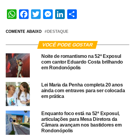
WhatsApp
Facebook
Twitter
Messenger
LinkedIn
Share
COMENTE ABAIXO
DESTAQUE
VOCÊ PODE GOSTAR
Noite de romantismo na 52ª Exposul
com cantor Eduardo Costa brilhando
em Rondonópolis
Lei Maria da Penha completa 20 anos
ainda com entraves para ser colocada
em prática
Enquanto foco está na 52ª Exposul,
articulações para Mesa Diretora da
Câmara avançam nos bastidores em
Rondonópolis