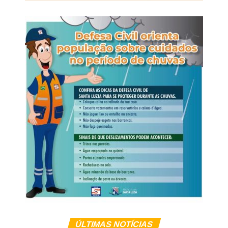
de um ônibus interestadual que fazia o trajeto de Cuiabá
(MT) para o Rio de Janeiro (RJ).
Na ocasião, a equipe da Polícia Rodoviária Federal
apreendeu os aparelhos celulares que estavam com os
suspeitos, e o material foi encaminhado à Derf de
Rondonópolis para as providências cabíveis.
A partir da análise do conteúdo extraído dos celulares, os
policiais identificaram a existência de uma célula de
facção com atuação em diversos municípios de Mato
Grosso.
Veja Mais:
Operação na prefeitura, secretaria e
casa de servidores de Sorriso, investiga esquema
de rachadinha
ÚLTIMAS NOTÍCIAS