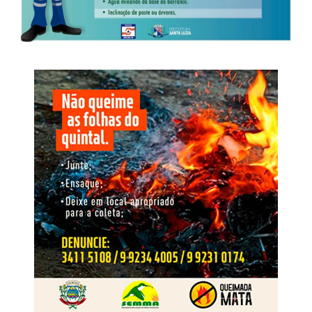
2026. A alternância dos terminais indica método de
Investigação
adaptação destinado a contornar apreensões e controles
penitenciários, permitindo a continuidade das
O inquérito instaurado pela Derf de Rondonópolis teve
comunicações clandestinas.
início após a apreensão de um aparelho celular utilizado
por um dos autores de um roubo e incêndio, ocorrido em
Nome da Operação
18 de fevereiro de 2025, em uma padaria localizada no
bairro São Sebastião, em Rondonópolis.
O nome Replay faz referência à repetição das condutas e
à capacidade de reorganização identificada após as
operações anteriores. A nova fase busca interromper esse
ciclo, responsabilizar os envolvidos, neutralizar o
O crime foi praticado por dois homens armados, que
comando exercido de dentro do cárcere e retirar da
anunciaram o roubo e, em seguida, incendiaram as
estrutura os recursos financeiros e patrimoniais utilizados
dependências da padaria. No decorrer das investigações,
para manter suas atividades
os dois suspeitos foram identificados e tiveram as
respectivas prisões preventivas decretadas pela Justiça.
WhatsApp
Facebook
Twitter
Messenger
LinkedIn
Share
Em maio de 2025, os dois foragidos foram abordados
pela Polícia Rodoviária Federal portando documentos de
identificação falsos. Ambos viajavam como passageiros