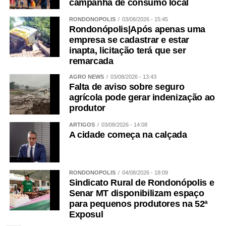
campanha de consumo local
RONDONÓPOLIS
03/08/2026 - 15:45
Rondonópolis|Após apenas uma
empresa se cadastrar e estar
inapta, licitação terá que ser
remarcada
AGRO NEWS
03/08/2026 - 13:43
Falta de aviso sobre seguro
agrícola pode gerar indenização ao
produtor
ARTIGOS
03/08/2026 - 14:08
A cidade começa na calçada
RONDONÓPOLIS
04/08/2026 - 18:09
Sindicato Rural de Rondonópolis e
Senar MT disponibilizam espaço
para pequenos produtores na 52ª
Exposul