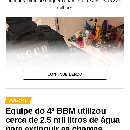
milhões, além de bloqueio financeiro de até R$ 15,324
milhões
CONTINUE LENDO
POLICIAL
Equipe do 4º BBM utilizou
A Polícia Civil de Mato Grosso deflagrou, nesta quinta-
cerca de 2,5 mil litros de água
feira (29.7), a Operação Replay para cumprimento de 10
para extinguir as chamas
mandados de prisão preventiva, mandados de busca e