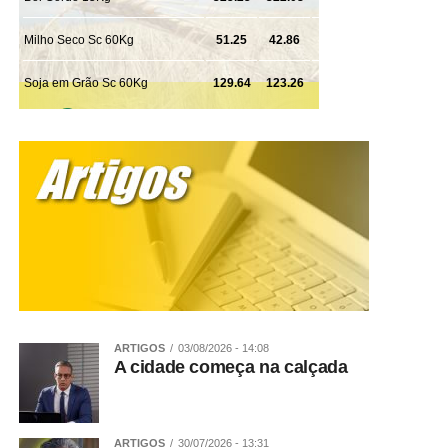
Rondonópolis, com apoio da 1ª Delegacia de Polícia de
Tangará da Serra, da Gerência de Combate ao Crime
Organizado (GCCO) e da Delegacia Especializada de
Repressão ao Crime Organizado (Draco).
WhatsApp
Facebook
Twitter
Messenger
LinkedIn
Share
ARTIGOS
03/08/2026 - 14:08
A cidade começa na calçada
ARTIGOS
30/07/2026 - 13:31