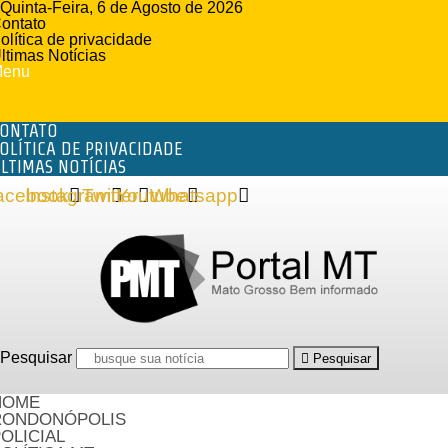
Quinta-Feira, 6 de Agosto de 2026
ontato
olítica de privacidade
ltimas Notícias
enu
ONTATO
OLÍTICA DE PRIVACIDADE
LTIMAS NOTÍCIAS
acebook
Instagram
Twitter
Youtube
Whatsapp
Pesquisar
Pesquisar
HOME
RONDONÓPOLIS
OLICIAL