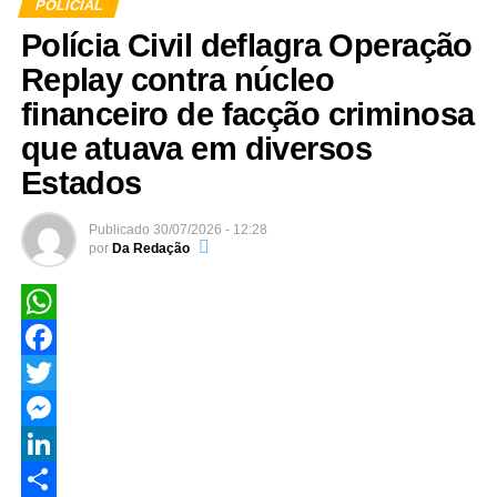
POLICIAL
Polícia Civil deflagra Operação
Replay contra núcleo
financeiro de facção criminosa
que atuava em diversos
Estados
Publicado
30/07/2026 - 12:28
por
Da Redação
WhatsApp
Facebook
Twitter
Messenger
LinkedIn