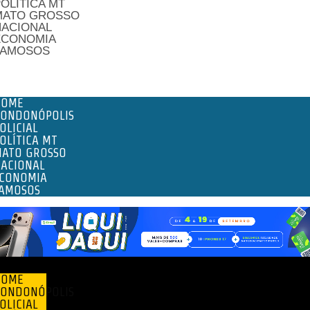
OLÍTICA MT
MATO GROSSO
NACIONAL
ECONOMIA
FAMOSOS
enu
HOME
ONDONÓPOLIS
OLICIAL
OLÍTICA MT
ATO GROSSO
ACIONAL
CONOMIA
AMOSOS
enu
HOME
ONDONÓPOLIS
OLICIAL