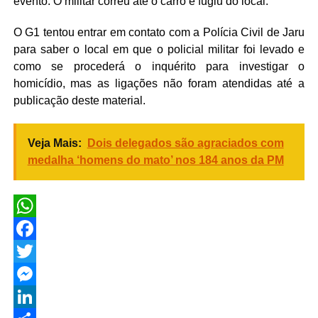
evento. O militar correu até o carro e fugiu do local.
O G1 tentou entrar em contato com a Polícia Civil de Jaru
para saber o local em que o policial militar foi levado e
como se procederá o inquérito para investigar o
homicídio, mas as ligações não foram atendidas até a
publicação deste material.
Veja Mais:
Dois delegados são agraciados com
medalha ‘homens do mato’ nos 184 anos da PM
WhatsApp
Facebook
Twitter
Messenger