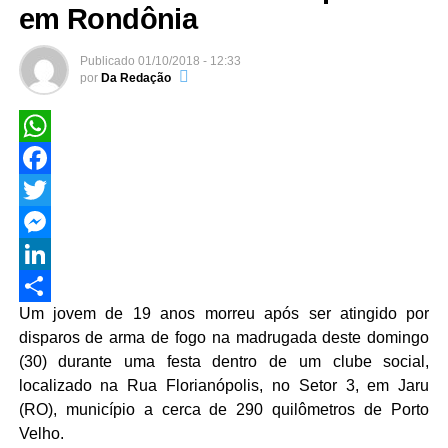
em Rondônia
Publicado
01/10/2018 - 12:33
por
Da Redação
WhatsApp
Facebook
Twitter
Messenger
LinkedIn
Um jovem de 19 anos morreu após ser atingido por
Share
disparos de arma de fogo na madrugada deste domingo
(30) durante uma festa dentro de um clube social,
localizado na Rua Florianópolis, no Setor 3, em Jaru
(RO), município a cerca de 290 quilômetros de Porto
Velho.