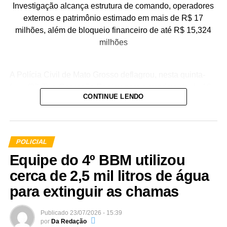
Investigação alcança estrutura de comando, operadores
Share
externos e patrimônio estimado em mais de R$ 17
milhões, além de bloqueio financeiro de até R$ 15,324
milhões
A Polícia Civil de Mato Grosso deflagrou, nesta quinta-
feira (29.7), a Operação Replay para cumprimento de 10
CONTINUE LENDO
mandados de prisão preventiva, mandados de busca e
apreensão, além de medidas patrimoniais e de quebra de
sigilo, contra 14 integrantes e colaboradores de uma
estrutura criminosa investigada por organização
POLICIAL
criminosa e lavagem de capitais. Conduzida pela
Equipe do 4º BBM utilizou
Delegacia Especializada de Repressão ao Crime
Organizado (Draco), operação foi desencadeada nas
cerca de 2,5 mil litros de água
cidades de Cuiabá (MT), Várzea Grande (MT), Balneário
para extinguir as chamas
Camburiú (SC), Itapema (SC) e Rio de Janeiro (RJ).
Publicado
23/07/2026 - 15:39
A ação é um desdobramento de uma investigação
por
Da Redação