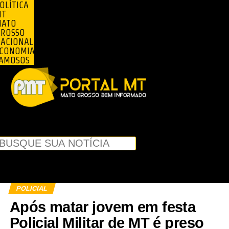
OLÍTICA
MT
MATO
ROSSO
ACIONAL
CONOMIA
AMOSOS
Pesquisar
Pesquisar
Feche
esta caixa
de
pesquisa.
POLICIAL
Após matar jovem em festa
Policial Militar de MT é preso