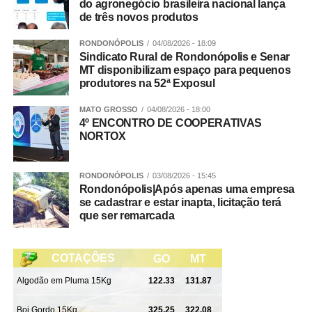
do agronegócio brasileira nacional lança
de três novos produtos
RONDONÓPOLIS
04/08/2026 - 18:09
Conforme apurado, trata-se de um grupo criminoso que
Sindicato Rural de Rondonópolis e Senar
MT disponibilizam espaço para pequenos
atuava nos crimes de tráfico de drogas, extorsão,
produtores na 52ª Exposul
exploração de jogos de azar, fraude processual e
falsidade ideológica.
MATO GROSSO
04/08/2026 - 18:00
4º ENCONTRO DE COOPERATIVAS
NORTOX
Continuidade
As diligências prosseguem para a conclusão das
RONDONÓPOLIS
03/08/2026 - 15:45
investigações e finalização do inquérito policial, com o
Rondonópolis|Após apenas uma empresa
consequente indiciamento dos envolvidos.
se cadastrar e estar inapta, licitação terá
que ser remarcada
Integração
Participaram da Operação Adsumus equipes da
Delegacia Especializada de Roubos e Furtos (Derf) de