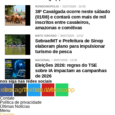
RONDONÓPOLIS
31/07/2026 - 19:39
38ª Cavalgada ocorre neste sábado
(01/08) e contará com mais de mil
inscritos entre cavaleiros,
amazonas e comitivas
MATO GROSSO
30/07/2026 - 13:52
Sebrae/MT e Prefeitura de Sinop
elaboram plano para impulsionar
turismo de pesca
NACIONAL
30/07/2026 - 13:36
Eleições 2026: regras do TSE
sobre IA impactam as campanhas
de 2026
nos siga nas redes sociais
cebook
Instagram
Twitter
Youtube
Whatsapp
Contato
Política de privacidade
Últimas Notícias
Menu
Contato