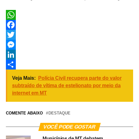
WhatsApp
Facebook
Twitter
Messenger
LinkedIn
Share
Veja Mais:
Polícia Civil recupera parte do valor
subtraído de vítima de estelionato por meio da
internet em MT
COMENTE ABAIXO
DESTAQUE
VOCÊ PODE GOSTAR
Municípios de MT debatem