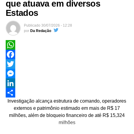
que atuava em diversos
Estados
Publicado
30/07/2026 - 12:28
por
Da Redação
WhatsApp
Facebook
Twitter
Messenger
LinkedIn
Investigação alcança estrutura de comando, operadores
Share
externos e patrimônio estimado em mais de R$ 17
milhões, além de bloqueio financeiro de até R$ 15,324
milhões