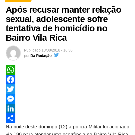
Após recusar manter relação
sexual, adolescente sofre
tentativa de homicídio no
Bairro Vila Rica
Publicado
13/08/2018 - 16:30
por
Da Redação
WhatsApp
Facebook
Twitter
Messenger
LinkedIn
Na noite deste domingo (12) a policia Militar foi acionado
Share
via 190 para atender uma ocorrência no Bairro Vila Rica,