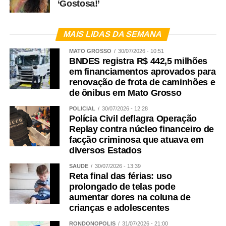
‘Gostosa!’
MAIS LIDAS DA SEMANA
MATO GROSSO
30/07/2026 - 10:51
BNDES registra R$ 442,5 milhões
em financiamentos aprovados para
renovação de frota de caminhões e
de ônibus em Mato Grosso
POLICIAL
30/07/2026 - 12:28
Polícia Civil deflagra Operação
Replay contra núcleo financeiro de
facção criminosa que atuava em
diversos Estados
SAÚDE
30/07/2026 - 13:39
Reta final das férias: uso
prolongado de telas pode
aumentar dores na coluna de
crianças e adolescentes
RONDONÓPOLIS
31/07/2026 - 21:00