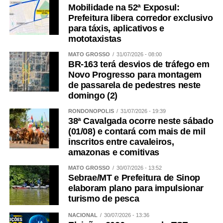
Mobilidade na 52ª Exposul:
Prefeitura libera corredor exclusivo
para táxis, aplicativos e
mototaxistas
MATO GROSSO
31/07/2026 - 08:00
BR-163 terá desvios de tráfego em
Novo Progresso para montagem
de passarela de pedestres neste
domingo (2)
RONDONÓPOLIS
31/07/2026 - 19:39
38ª Cavalgada ocorre neste sábado
(01/08) e contará com mais de mil
inscritos entre cavaleiros,
amazonas e comitivas
MATO GROSSO
30/07/2026 - 13:52
Sebrae/MT e Prefeitura de Sinop
elaboram plano para impulsionar
turismo de pesca
NACIONAL
30/07/2026 - 13:36