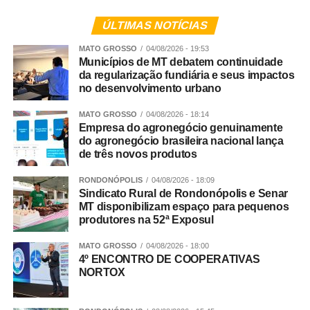
atuava nos crimes de tráfico de drogas, extorsão,
exploração de jogos de azar, fraude processual e
ÚLTIMAS NOTÍCIAS
falsidade ideológica.
MATO GROSSO
04/08/2026 - 19:53
Municípios de MT debatem continuidade
Continuidade
da regularização fundiária e seus impactos
no desenvolvimento urbano
As diligências prosseguem para a conclusão das
investigações e finalização do inquérito policial, com o
MATO GROSSO
04/08/2026 - 18:14
Empresa do agronegócio genuinamente
consequente indiciamento dos envolvidos.
do agronegócio brasileira nacional lança
de três novos produtos
RONDONÓPOLIS
04/08/2026 - 18:09
Integração
Sindicato Rural de Rondonópolis e Senar
MT disponibilizam espaço para pequenos
produtores na 52ª Exposul
Participaram da Operação Adsumus equipes da
Delegacia Especializada de Roubos e Furtos (Derf) de
MATO GROSSO
04/08/2026 - 18:00
Rondonópolis, com apoio da 1ª Delegacia de Polícia de
4º ENCONTRO DE COOPERATIVAS
NORTOX
Tangará da Serra, da Gerência de Combate ao Crime
Organizado (GCCO) e da Delegacia Especializada de
Repressão ao Crime Organizado (Draco).