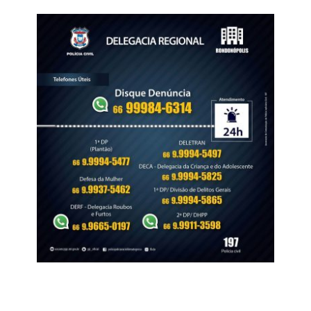
Na ocasião, a equipe da Polícia Rodoviária Federal
apreendeu os aparelhos celulares que estavam com os
suspeitos, e o material foi encaminhado à Derf de
Rondonópolis para as providências cabíveis.
A partir da análise do conteúdo extraído dos celulares, os
policiais identificaram a existência de uma célula de
facção com atuação em diversos municípios de Mato
Grosso.
Veja Mais:
Ação das Polícias Civil e Militar prende
dois investigados por tráfico de drogas em São
José dos Quatro Marcos
Conforme apurado, trata-se de um grupo criminoso que