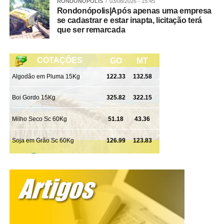
RONDONÓPOLIS
03/08/2026 - 15:45
Rondonópolis|Após apenas uma empresa
se cadastrar e estar inapta, licitação terá
que ser remarcada
WhatsApp
Facebook
Twitter
Messenger
LinkedIn
Share