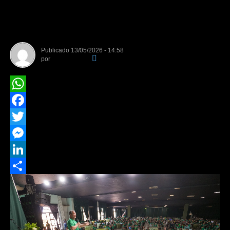
Enfermagem com homenagem
inédita​
Publicado
13/05/2026 - 14:58
por
Da Redação
WhatsApp
Facebook
Twitter
Messenger
LinkedIn
Share