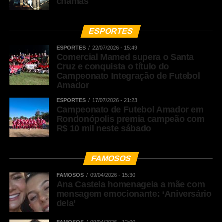
chamas
ESPORTES
ESPORTES
22/07/2026 - 15:49
Comercial Mamed supera o Santa
Cruz e conquista o título do
Campeonato Integração de Futebol
Amador
ESPORTES
17/07/2026 - 21:23
Campeonato de Futebol Amador em
Rondonópolis premia campeão com
R$ 10 mil neste sábado
FAMOSOS
FAMOSOS
09/04/2026 - 15:30
Ana Castela homenageia a mãe com
mensagem emocionante: ‘Aniversário
dela’