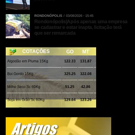
de incentivo ao comércio de Rondonópolis.
RONDONÓPOLIS
03/08/2026 - 15:45
Rondonópolis|Após apenas uma empresa
se cadastrar e estar inapta, licitação terá
WhatsApp
que ser remarcada
Facebook
Twitter
Messenger
LinkedIn
Share