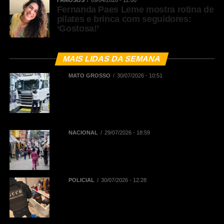
FAMOSOS
09/04/2026 - 12:00
Fernanda Paes Leme mostra rotina de
pilates e brinca com seguidores:
‘Gostosa!’
MAIS LIDAS DA SEMANA
MATO GROSSO
30/07/2026 - 10:51
BNDES registra R$ 442,5 milhões
em financiamentos aprovados para
renovação de frota de caminhões e
de ônibus em Mato Grosso
NACIONAL
29/07/2026 - 18:59
Novo Caged: Brasil registra saldo
de 145,1 mil empregos formais em
junho
POLICIAL
30/07/2026 - 12:28
Polícia Civil deflagra Operação
Replay contra núcleo financeiro de
facção criminosa que atuava em
diversos Estados