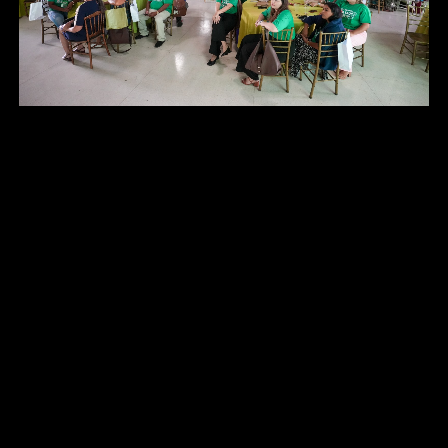
Profissionais da
enfermagem durante o encontro. Foto – Marcos Miraglia
Rondonópolis tem mais de 600 profissionais de
enfermagem atuando na Atenção Primária, Atenção
Especializada, Rede Hospitalar, Samu e em demais
setores da SMS. Considerados a linha de frente da
saúde, eles oferecem assistência e acolhimento, além de
contribuírem diretamente para a qualidade de vida da
população.
“São profissionais que dão a vida pela vida. Eles se
dedicam arduamente, muitos possuem carga horária
extensa, mas estão sempre firmes servindo a população.