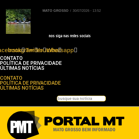
amazonas e comitivas
MATO GROSSO
30/07/2026 - 13:52
Sebrae/MT e Prefeitura de Sinop
elaboram plano para impulsionar
turismo de pesca
nos siga nas redes sociais
acebook
Instagram
Twitter
Youtube
Whatsapp
CONTATO
POLÍTICA DE PRIVACIDADE
ÚLTIMAS NOTÍCIAS
Menu
CONTATO
POLÍTICA DE PRIVACIDADE
ÚLTIMAS NOTÍCIAS
Pesquisar
Pesquisar
Feche esta caixa de pesquisa.