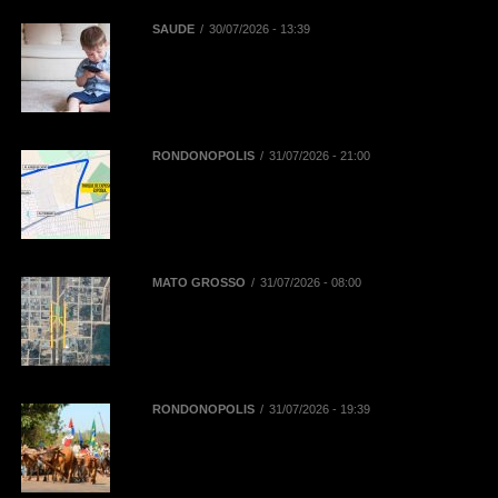
SAÚDE
30/07/2026 - 13:39
Reta final das férias: uso
prolongado de telas pode
aumentar dores na coluna de
crianças e adolescentes
RONDONÓPOLIS
31/07/2026 - 21:00
Mobilidade na 52ª Exposul:
Prefeitura libera corredor exclusivo
para táxis, aplicativos e
mototaxistas
MATO GROSSO
31/07/2026 - 08:00
BR-163 terá desvios de tráfego em
Novo Progresso para montagem
de passarela de pedestres neste
domingo (2)
RONDONÓPOLIS
31/07/2026 - 19:39
38ª Cavalgada ocorre neste sábado
(01/08) e contará com mais de mil
inscritos entre cavaleiros,