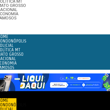
OLÍTICA MT
MATO GROSSO
NACIONAL
ECONOMIA
FAMOSOS
enu
HOME
ONDONÓPOLIS
OLICIAL
OLÍTICA MT
ATO GROSSO
ACIONAL
CONOMIA
AMOSOS
enu
HOME
ONDONÓPOLIS
OLICIAL