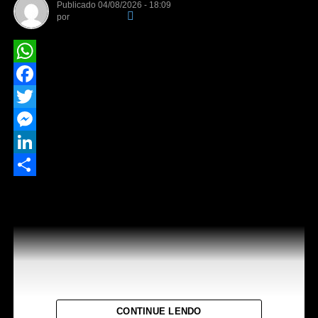
Publicado
04/08/2026 - 18:09
por
Da Redação
WhatsApp
Facebook
Twitter
Messenger
LinkedIn
Share
A feira do pequeno produtor segue até o dia 09 de
agosto
O Sindicato Rural de Rondonópolis e o Serviço Nacional
de Aprendizagem Rural (Senar MT), visando o
fortalecimento da agricultura familiar e do
empreendedorismo rural, oportuniza um espaço dedicado
CONTINUE LENDO