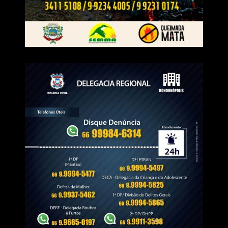
beneficiar apenas um segmento específico. É uma
campanha que injeta recursos na economia justamente
em uma época do ano que normalmente não possui
grandes atrativos para o consumo. Isso faz muita
diferença no dia a dia das empresas.”
De acordo com Diego, a união dos empresários em uma
única ação fortalece o comércio rondonopolitano e amplia
o alcance da campanha.
Veja Mais:
Rondonópolis|Habitação leva
atendimento de regularização fundiária aos
bairros para ampliar acesso da população
“Mais do que uma promoção, o Liquidaqui representa a
força do comércio local. A CDL não trabalha apenas pelo
comércio do centro da cidade. Nossa preocupação é
fomentar toda a economia de Rondonópolis, envolvendo