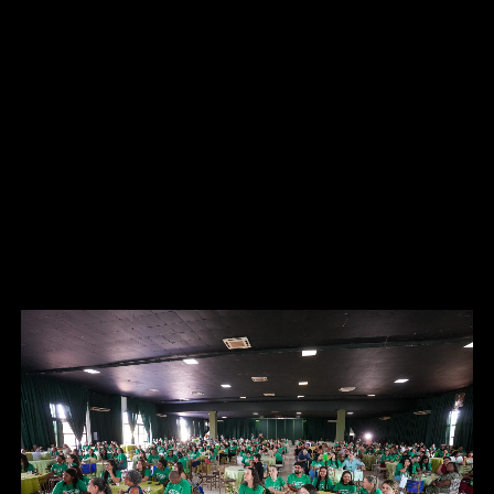
eventos para promover a união das equipes de trabalho,
mas que a saúde, com suas complexidades, sempre
acabou ficando de lado, o que deve mudar em sua
gestão.
“Ninguém faz nada sozinho, sabemos muito bem a
importância de ter uma equipe entrosada. Tenho certeza
que será mais uma iniciativa que vai colaborar com o
atendimento lá na ponta, com a saúde que a gente quer
ter em Rondonópolis. É um momento de muita alegria”,
disse o prefeito.