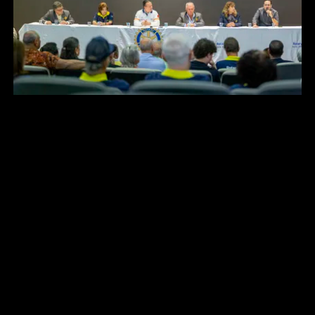
Foto: Luciano Campbell/ALMT
A Assembleia Legislativa de Mato Grosso oficializou,
nesta sexta-feira (13), a entrega de equipamentos
ortopédicos ao Rotary Club de Cuiabá, durante cerimônia
realizada no auditório do Hospital de Câncer (HCAN). A
iniciativa foi viabilizada por meio de emenda parlamentar
no valor de R$ 100 mil, destinada pelo deputado estadual
Gilberto Cattani (PL), e faz parte da Fase II do Projeto
Banco Ortopédico.
Com os recursos, foram adquiridos 11 kits contendo