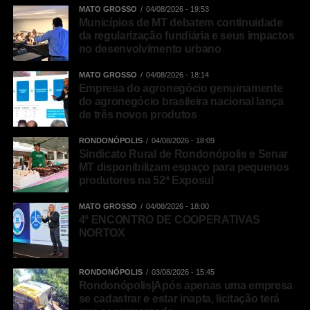
MATO GROSSO
04/08/2026 - 19:53
Municípios de MT debatem continuidade
da regularização fundiária e seus impactos
no desenvolvimento urbano
MATO GROSSO
04/08/2026 - 18:14
Empresa do agronegócio genuinamente
do agronegócio brasileira nacional lança
de três novos produtos
RONDONÓPOLIS
04/08/2026 - 18:09
Sindicato Rural de Rondonópolis e Senar
MT disponibilizam espaço para pequenos
produtores na 52ª Exposul
MATO GROSSO
04/08/2026 - 18:00
4º ENCONTRO DE COOPERATIVAS
NORTOX
RONDONÓPOLIS
03/08/2026 - 15:45
Rondonópolis|Após apenas uma empresa
se cadastrar e estar inapta, licitação terá