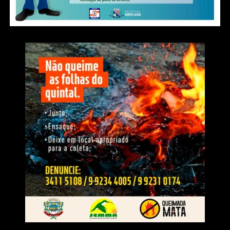
“Hoje, Mato Grosso é um dos estados brasileiros
que mais investe em todas as áreas. Desejo que o
Pivetta possa continuar isso e tenho certeza que
ele tem qualidades para tal”, completou.
WhatsApp
Facebook
Twitter
Messenger
LinkedIn
Share
Veja Mais:
Projeto ‘Cota Zero’ será apreciado
após estudos de impacto