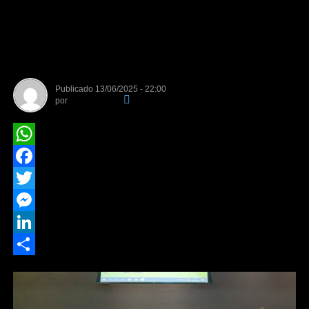
ortopédicos ao Rotary Club de
Cuiabá em cerimônia no
Hospital de Câncer
Publicado
13/06/2025 - 22:00
por
Da Redação
WhatsApp
Facebook
Twitter
Messenger
LinkedIn
Share