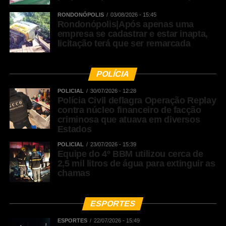
RONDONÓPOLIS
03/08/2026 - 15:45
Rondonópolis|Após apenas uma
empresa se cadastrar e estar inapta,
licitação terá que ser remarcada
POLÍCIA
POLICIAL
30/07/2026 - 12:28
Polícia Civil deflagra Operação Replay
contra núcleo financeiro de facção
criminosa que atuava em diversos
Estados
POLICIAL
23/07/2026 - 15:39
Equipe do 4º BBM utilizou cerca de
2,5 mil litros de água para extinguir as
chamas
ESPORTES
ESPORTES
22/07/2026 - 15:49