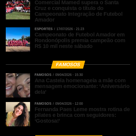
Comercial Mamed supera o Santa
Cruz e conquista o título do
Campeonato Integração de Futebol
Amador
ESPORTES
17/07/2026 - 21:23
Campeonato de Futebol Amador em
Rondonópolis premia campeão com
R$ 10 mil neste sábado
FAMOSOS
FAMOSOS
09/04/2026 - 15:30
Ana Castela homenageia a mãe com
mensagem emocionante: ‘Aniversário
dela’
FAMOSOS
09/04/2026 - 12:00
Fernanda Paes Leme mostra rotina de
pilates e brinca com seguidores:
‘Gostosa!’