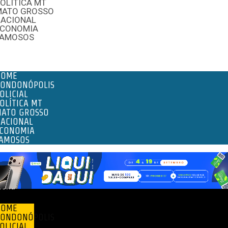
OLÍTICA MT
MATO GROSSO
NACIONAL
ECONOMIA
FAMOSOS
enu
HOME
ONDONÓPOLIS
OLICIAL
OLÍTICA MT
ATO GROSSO
ACIONAL
CONOMIA
AMOSOS
enu
HOME
ONDONÓPOLIS
OLICIAL