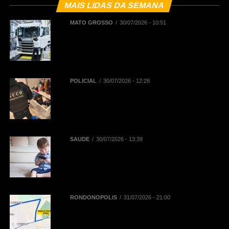
MAIS LIDAS DA SEMANA
MATO GROSSO
30/07/2026 - 10:51
BNDES registra R$ 442,5 milhões
em financiamentos aprovados para
renovação de frota de caminhões e
de ônibus em Mato Grosso
POLICIAL
30/07/2026 - 12:28
Polícia Civil deflagra Operação
Replay contra núcleo financeiro de
facção criminosa que atuava em
diversos Estados
SAÚDE
30/07/2026 - 13:39
Reta final das férias: uso
prolongado de telas pode
aumentar dores na coluna de
crianças e adolescentes
RONDONÓPOLIS
31/07/2026 - 21:00
Mobilidade na 52ª Exposul:
Prefeitura libera corredor exclusivo