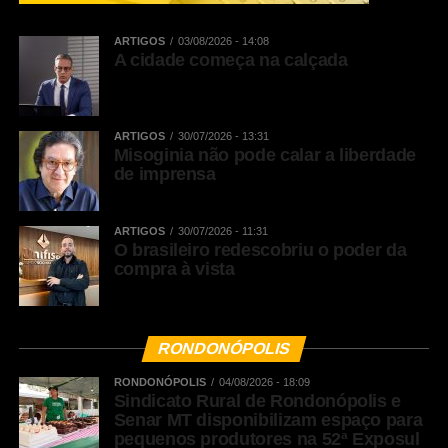
ARTIGOS
03/08/2026 - 14:08
A cidade começa na calçada
ARTIGOS
30/07/2026 - 13:31
Misoginia não pode calar a liberdade
de imprensa
ARTIGOS
30/07/2026 - 11:31
O brasileiro redescobriu o poder da
compra à vista
RONDONÓPOLIS
RONDONÓPOLIS
04/08/2026 - 18:09
Sindicato Rural de Rondonópolis e
Senar MT disponibilizam espaço para
pequenos produtores na 52ª Exposul