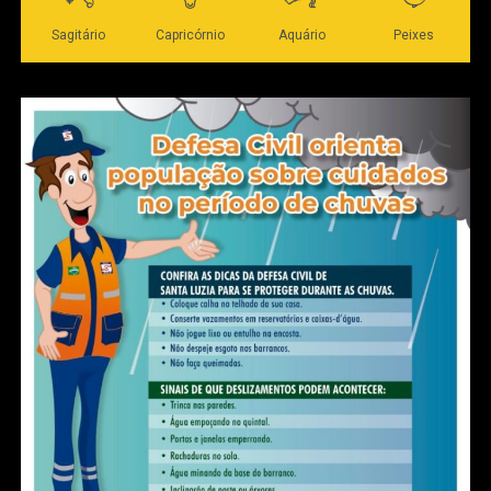
deixaram Mato Grosso “totalmente dilacerado” e
Pivetta, com suas qualidades e conhecimento da
máquina pública, ajudou a reparar os danos
causados.
“Ele trabalhou corretamente, foi leal, sabe fazer
gestão e conhece a máquina pública. Considero
que ele tem muitas qualidades para exercer esse
cargo [de governador], continuar o trabalho de
recuperar MT, que era um estado quebrado,
totalmente dilacerado e corrompido nas estruturas
básicas de prestação de serviço ao cidadão”,
observou.
Mendes, por fim, avaliou que Pivetta é capacitado
para continuar implantando melhorias ao
desenvolvimento estadual.