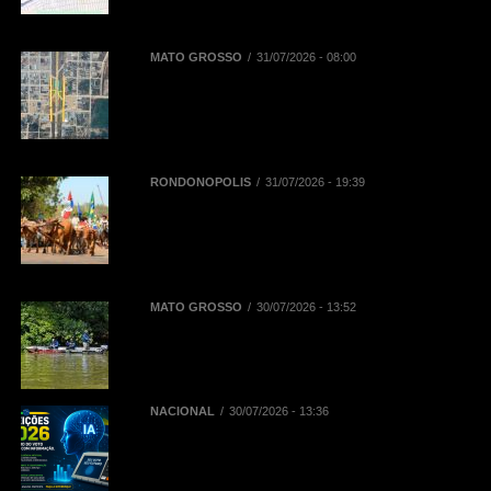
para táxis, aplicativos e
mototaxistas
MATO GROSSO
31/07/2026 - 08:00
BR-163 terá desvios de tráfego em
Novo Progresso para montagem
de passarela de pedestres neste
domingo (2)
RONDONÓPOLIS
31/07/2026 - 19:39
38ª Cavalgada ocorre neste sábado
(01/08) e contará com mais de mil
inscritos entre cavaleiros,
amazonas e comitivas
MATO GROSSO
30/07/2026 - 13:52
Sebrae/MT e Prefeitura de Sinop
elaboram plano para impulsionar
turismo de pesca
NACIONAL
30/07/2026 - 13:36
Eleições 2026: regras do TSE
sobre IA impactam as campanhas
de 2026