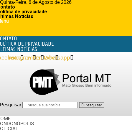
Quinta-Feira, 6 de Agosto de 2026
ontato
olítica de privacidade
ltimas Notícias
enu
ONTATO
OLÍTICA DE PRIVACIDADE
LTIMAS NOTÍCIAS
acebook
Instagram
Twitter
Youtube
Whatsapp
Pesquisar
Pesquisar
HOME
RONDONÓPOLIS
OLICIAL