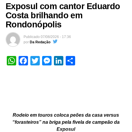
Exposul com cantor Eduardo
Costa brilhando em
Rondonópolis
Publicado
07/08/2026 - 17:36
por
Da Redação
WhatsApp
Facebook
Twitter
Messenger
LinkedIn
Share
Rodeio em touros coloca peões da casa versus
“forasteiros” na briga pela fivela de campeão da
Exposul