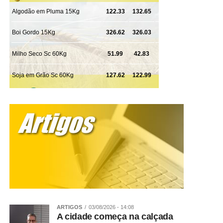
Pedro Neves
19h – Vitrine da Carne- SENAR MT – Peixe – NAC –
SENAR
19h – Leilão Virtual – Centro de Eventos
20h – Rodeio – Arena João Poteiro
Logo após o rodeio Show Nacional – Eduardo Costa
WhatsApp
Facebook
Twitter
Messenger
LinkedIn
Share
ARTIGOS
03/08/2026 - 14:08
A cidade começa na calçada