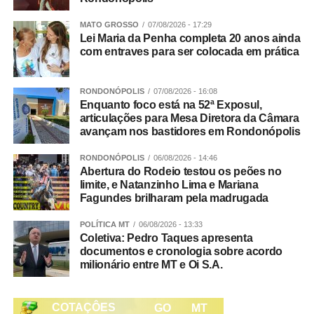
Pavilhão de Palestras
MATO GROSSO
07/08/2026 - 17:29
Lei Maria da Penha completa 20 anos ainda
16h – O mercado mudou, e seu boi? Waldemar Maia,
com entraves para ser colocada em prática
gerente de fomento Minerva Foods
RONDONÓPOLIS
07/08/2026 - 16:08
Pavilhão de Palestras
Enquanto foco está na 52ª Exposul,
articulações para Mesa Diretora da Câmara
17h – O que as novilhas do cedo tem de especial e quais
avançam nos bastidores em Rondonópolis
são as novidades de manejo reprodutivo para elas?
RONDONÓPOLIS
06/08/2026 - 14:46
Alexandre Prata, gerente técnico GlobalGen.
Abertura do Rodeio testou os peões no
limite, e Natanzinho Lima e Mariana
Pavilhão de Palestras
Fagundes brilharam pela madrugada
18h – Governança na Empresa Familiar/gestão dos
POLÍTICA MT
06/08/2026 - 13:33
Coletiva: Pedro Taques apresenta
membros, filhos, sucessão no negócio – Safras e Cifras.
documentos e cronologia sobre acordo
milionário entre MT e Oi S.A.
Pavilhão de Palestras
17h – Ordenha Oficial do 32º Torneio Leiteiro – Pavilhão