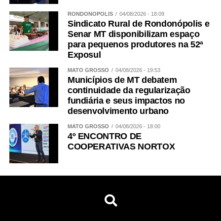
RONDONÓPOLIS
04/08/2026 - 18:09
Sindicato Rural de Rondonópolis e
Senar MT disponibilizam espaço
para pequenos produtores na 52ª
Exposul
MATO GROSSO
04/08/2026 - 19:53
Municípios de MT debatem
continuidade da regularização
fundiária e seus impactos no
desenvolvimento urbano
MATO GROSSO
04/08/2026 - 18:00
4º ENCONTRO DE
COOPERATIVAS NORTOX