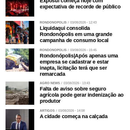
Exposul começa hoje com
expectativa de recorde de público
RONDONÓPOLIS
03/08/2026 - 12:43
Liquidaqui consolida
Rondonópolis em uma grande
campanha de consumo local
RONDONÓPOLIS
03/08/2026 - 15:45
Rondonópolis|Após apenas uma
empresa se cadastrar e estar
inapta, licitação terá que ser
remarcada
AGRO NEWS
03/08/2026 - 13:43
Falta de aviso sobre seguro
agrícola pode gerar indenização ao
produtor
ARTIGOS
03/08/2026 - 14:08
A cidade começa na calçada