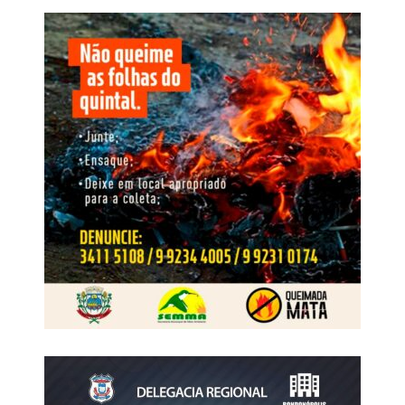
feira (06/08), Eduardo Costa. Na sexta-feira (07/08),
ocorrem mais dois shows, com Murilo Huff e a dupla Zé
Neto e Cristiano. Para fechar a festa, no sábado (08/08),
haverá o show do “Embaixador” Gusttavo Lima.
Para aqueles que preferirem mais conforto e comodidade,
a organização disponibiliza ingressos para a área VIP e
camarotes com valores a partir de R$ 80, pelo site Guichê
Web e nos pontos físicos: Calçados Bandeirantes, West
Country, loja TXC (Shopping), Padaria Vip e Sindicato
Rural.
A 52ª Exposul é uma realização do Sindicato dos
Produtores Rurais de Rondonópolis e conta com o
patrocínio institucional do Senar MT, Aprosoja MT,
Famato, Governo do Estado de Mato Grosso, Prefeitura
Municipal e Câmara Municipal de Rondonópolis.