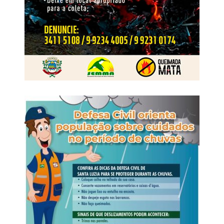
dependências da padaria. No decorrer das investigações,
para manter suas atividades
os dois suspeitos foram identificados e tiveram as
respectivas prisões preventivas decretadas pela Justiça.
WhatsApp
Facebook
Twitter
Messenger
LinkedIn
Share
Em maio de 2025, os dois foragidos foram abordados
pela Polícia Rodoviária Federal portando documentos de
identificação falsos. Ambos viajavam como passageiros
de um ônibus interestadual que fazia o trajeto de Cuiabá
(MT) para o Rio de Janeiro (RJ).
Na ocasião, a equipe da Polícia Rodoviária Federal
apreendeu os aparelhos celulares que estavam com os
suspeitos, e o material foi encaminhado à Derf de
Rondonópolis para as providências cabíveis.
A partir da análise do conteúdo extraído dos celulares, os
policiais identificaram a existência de uma célula de
facção com atuação em diversos municípios de Mato