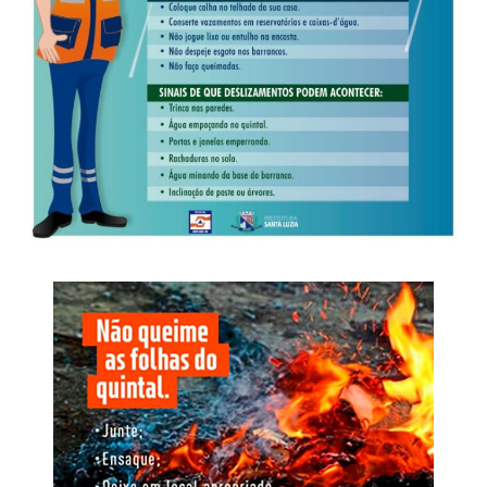
Diante dos elementos colhidos, que reforçam os indícios
entorpecentes e distribuição de recursos entre diferentes
da prática de lavagem de capitais, foi determinada a
núcleos.
suspensão das atividades econômicas e financeiras da
empresa, a lacração do estabelecimento e a apreensão
A investigação identificou ainda que o mesmo chip
das máquinas de bingo, da máquina de urso e de outros
atribuído à liderança foi utilizado em sete aparelhos
equipamentos utilizados na exploração de jogos de azar.
celulares diferentes entre setembro de 2025 e março de
2026. A alternância dos terminais indica método de
Investigação
adaptação destinado a contornar apreensões e controles
penitenciários, permitindo a continuidade das
O inquérito instaurado pela Derf de Rondonópolis teve
comunicações clandestinas.
início após a apreensão de um aparelho celular utilizado
por um dos autores de um roubo e incêndio, ocorrido em
Nome da Operação
18 de fevereiro de 2025, em uma padaria localizada no
bairro São Sebastião, em Rondonópolis.
O nome Replay faz referência à repetição das condutas e
à capacidade de reorganização identificada após as
operações anteriores. A nova fase busca interromper esse
ciclo, responsabilizar os envolvidos, neutralizar o
O crime foi praticado por dois homens armados, que
comando exercido de dentro do cárcere e retirar da
anunciaram o roubo e, em seguida, incendiaram as
estrutura os recursos financeiros e patrimoniais utilizados