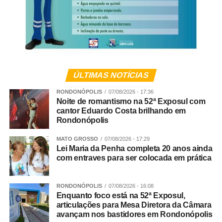
Grosso.
Veja Mais:
“Desaparecida” e amante serão
indiciados por falsa comunicação de sequestro
em Várzea Grande
ÚLTIMAS NOTÍCIAS
RONDONÓPOLIS
07/08/2026 - 17:36
Noite de romantismo na 52ª Exposul com
cantor Eduardo Costa brilhando em
Conforme apurado, trata-se de um grupo criminoso que
Rondonópolis
atuava nos crimes de tráfico de drogas, extorsão,
exploração de jogos de azar, fraude processual e
MATO GROSSO
07/08/2026 - 17:29
Lei Maria da Penha completa 20 anos ainda
falsidade ideológica.
com entraves para ser colocada em prática
Continuidade
RONDONÓPOLIS
07/08/2026 - 16:08
As diligências prosseguem para a conclusão das
Enquanto foco está na 52ª Exposul,
articulações para Mesa Diretora da Câmara
investigações e finalização do inquérito policial, com o
avançam nos bastidores em Rondonópolis
consequente indiciamento dos envolvidos.