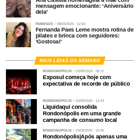
mensagem emocionante: ‘Aniversário
dela’
FAMOSOS
09/04/2026 - 12:00
Fernanda Paes Leme mostra rotina de
pilates e brinca com seguidores:
‘Gostosa!’
MAIS LIDAS DA SEMANA
RONDONÓPOLIS
03/08/2026 - 08:12
Exposul começa hoje com
expectativa de recorde de público
RONDONÓPOLIS
03/08/2026 - 12:43
Liquidaqui consolida
Rondonópolis em uma grande
campanha de consumo local
RONDONÓPOLIS
03/08/2026 - 15:45
Rondonópolis|Após apenas uma