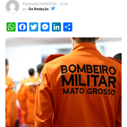
Publicado
02/06/2026 - 10:41
por
Da Redação
WhatsApp
Facebook
Twitter
Messenger
LinkedIn
Share