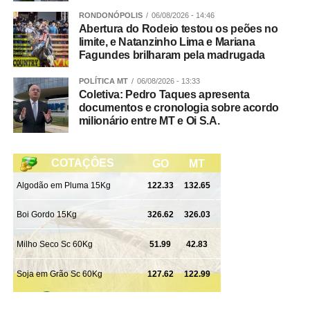
RONDONÓPOLIS
06/08/2026 - 14:46
Abertura do Rodeio testou os peões no
limite, e Natanzinho Lima e Mariana
Integração
Fagundes brilharam pela madrugada
POLÍTICA MT
06/08/2026 - 13:33
Participaram da Operação Adsumus equipes da
Coletiva: Pedro Taques apresenta
Delegacia Especializada de Roubos e Furtos (Derf) de
documentos e cronologia sobre acordo
Rondonópolis, com apoio da 1ª Delegacia de Polícia de
milionário entre MT e Oi S.A.
Tangará da Serra, da Gerência de Combate ao Crime
Organizado (GCCO) e da Delegacia Especializada de
Repressão ao Crime Organizado (Draco).
WhatsApp
Facebook
Twitter
Messenger
LinkedIn
Share