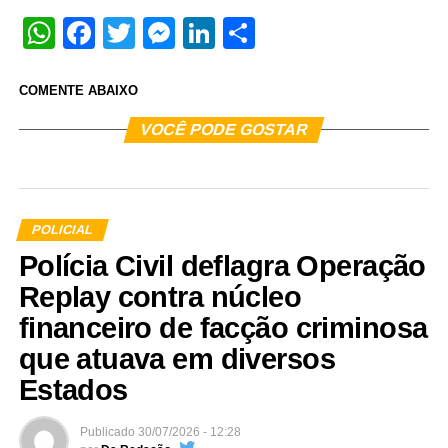
WhatsApp
Facebook
Twitter
Messenger
LinkedIn
Share
COMENTE ABAIXO
VOCÊ PODE GOSTAR
POLICIAL
Polícia Civil deflagra Operação
Replay contra núcleo
financeiro de facção criminosa
que atuava em diversos
Estados
Publicado
30/07/2026 - 12:28