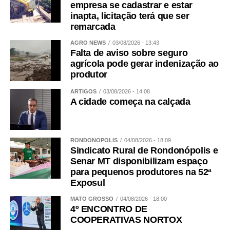
empresa se cadastrar e estar
inapta, licitação terá que ser
remarcada
AGRO NEWS
03/08/2026 - 13:43
Falta de aviso sobre seguro
agrícola pode gerar indenização ao
produtor
ARTIGOS
03/08/2026 - 14:08
A cidade começa na calçada
RONDONÓPOLIS
04/08/2026 - 18:09
Sindicato Rural de Rondonópolis e
Senar MT disponibilizam espaço
para pequenos produtores na 52ª
Exposul
MATO GROSSO
04/08/2026 - 18:00
4º ENCONTRO DE
COOPERATIVAS NORTOX