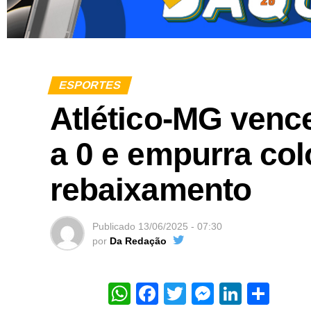
ESPORTES
Atlético-MG vence
a 0 e empurra col
rebaixamento
Publicado
13/06/2025 - 07:30
por
Da Redação
WhatsApp
Facebook
Twitter
Messeng
Linked
Sha