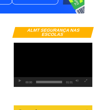
Tocador
ALMT SEGURANÇA NAS
de
ESCOLAS
vídeo
00:00
01:01