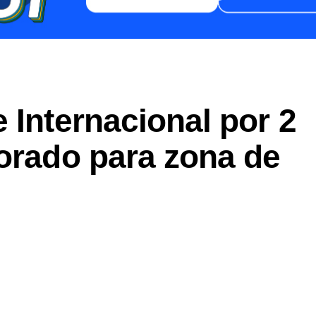
 Internacional por 2
orado para zona de
er
In
re