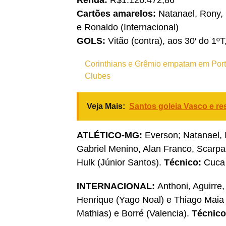
Cartões amarelos:
Natanael, Rony, 
e Ronaldo (Internacional)
GOLS:
Vitão (contra), aos 30′ do 1º
Corinthians e Grêmio empatam em Porto
Clubes
Veja Mais:
Santos goleia Vasco e res
ATLÉTICO-MG:
Everson; Natanael, I
Gabriel Menino, Alan Franco, Scarpa
Hulk (Júnior Santos).
Técnico:
Cuca
INTERNACIONAL:
Anthoni, Aguirre
Henrique (Yago Noal) e Thiago Maia
Mathias) e Borré (Valencia).
Técnico