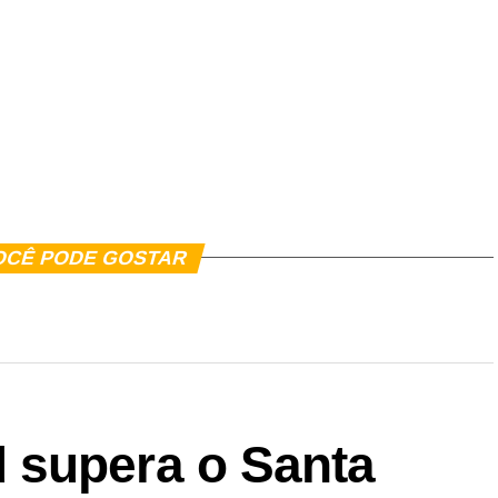
er
In
re
er
In
re
OCÊ PODE GOSTAR
 supera o Santa