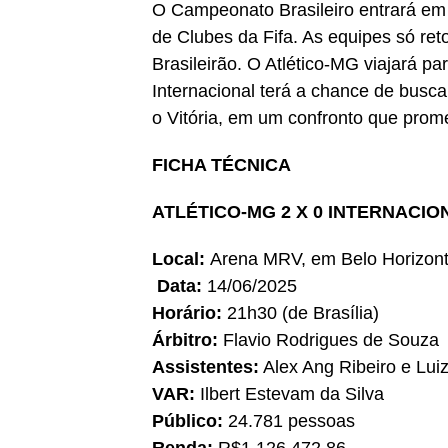
O Campeonato Brasileiro entrará e
de Clubes da Fifa. As equipes só re
Brasileirão. O Atlético-MG viajará p
Internacional terá a chance de busca
o Vitória, em um confronto que prome
FICHA TÉCNICA
ATLÉTICO-MG 2 X 0 INTERNACIO
Local:
Arena MRV, em Belo Horiz
Data:
14/06/2025
Horário:
21h30 (de Brasília)
Árbitro:
Flavio Rodrigues de Souza
Assistentes:
Alex Ang Ribeiro e Luiz
VAR:
Ilbert Estevam da Silva
Público:
24.781 pessoas
Renda:
R$1.126.472,86