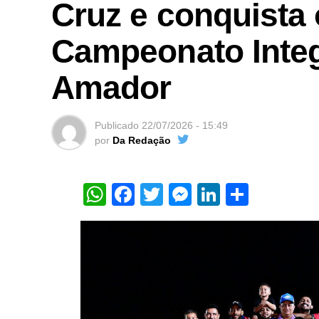
Cruz e conquista o
Campeonato Integ
Amador
Publicado
22/07/2026 - 15:49
por
Da Redação
WhatsApp
Facebook
Twitter
Messenger
LinkedIn
Share