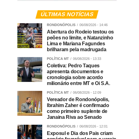
ÚLTIMAS NOTÍCIAS
RONDONÓPOLIS
06/08/2026 - 14:46
Abertura do Rodeio testou os
peões no limite, e Natanzinho
Lima e Mariana Fagundes
brilharam pela madrugada
POLÍTICA MT
06/08/2026 - 13:33
Coletiva: Pedro Taques
apresenta documentos e
cronologia sobre acordo
milionário entre MT e Oi S.A.
POLÍTICA MT
06/08/2026 - 12:09
Vereador de Rondonópolis,
Ibrahim Zaher é confirmado
como primeiro suplente de
Janaina Riva ao Senado
RONDONÓPOLIS
06/08/2026 - 12:01
Exposul e Dia dos Pais criam