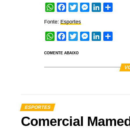
WhatsApp
Facebook
Twitter
Messeng
Linked
Sha
Fonte:
Esportes
WhatsApp
Facebook
Twitter
Messeng
Linked
Sha
COMENTE ABAIXO
V
ESPORTES
Comercial Mamed