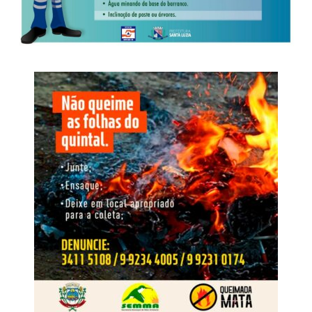
Água Doce Delivery, focado nas entregas em domicílio e
take away.
WhatsApp
Facebook
Twitter
Messenger
LinkedIn
Share