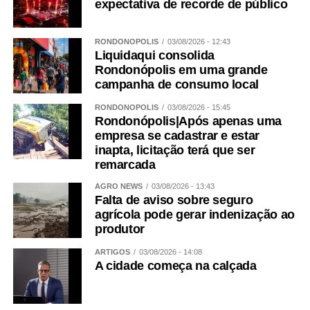
expectativa de recorde de público
RONDONÓPOLIS
03/08/2026 - 12:43
Liquidaqui consolida
Rondonópolis em uma grande
campanha de consumo local
RONDONÓPOLIS
03/08/2026 - 15:45
Rondonópolis|Após apenas uma
empresa se cadastrar e estar
inapta, licitação terá que ser
remarcada
AGRO NEWS
03/08/2026 - 13:43
Falta de aviso sobre seguro
agrícola pode gerar indenização ao
produtor
ARTIGOS
03/08/2026 - 14:08
A cidade começa na calçada