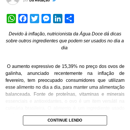
por
Da Redação
WhatsApp
Facebook
Twitter
Messenger
LinkedIn
Share
Devido à inflação, nutricionista da Água Doce dá dicas
sobre outros ingredientes que podem ser usados no dia a
dia
O aumento expressivo de 15,39% no preço dos ovos de
galinha, anunciado recentemente na inflação de
fevereiro, tem preocupado consumidores que utilizam
esse alimento no dia a dia, para manter uma alimentação
balanceada. Fonte de proteínas, vitaminas e minerais
essenciais e antioxidantes, o ovo é um item versátil na
culinária brasileira. O alimento é um ingrediente usado
em larga escala em diferentes receitas, sejam elas doces
CONTINUE LENDO
ou salgadas, além de ser um alimento muito consumido
por esportistas. Diante da alta dos preços, brasileiros