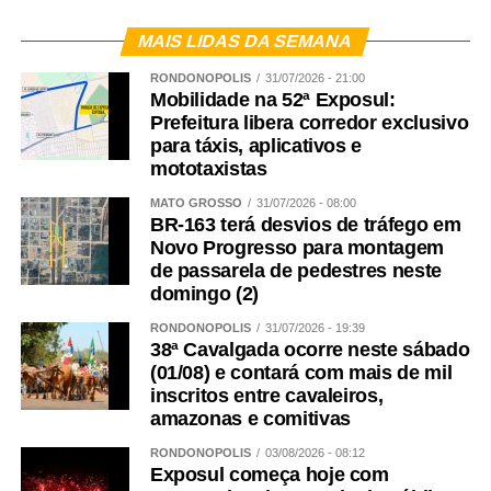
MAIS LIDAS DA SEMANA
RONDONÓPOLIS
31/07/2026 - 21:00
Mobilidade na 52ª Exposul:
Prefeitura libera corredor exclusivo
para táxis, aplicativos e
mototaxistas
MATO GROSSO
31/07/2026 - 08:00
BR-163 terá desvios de tráfego em
Novo Progresso para montagem
de passarela de pedestres neste
domingo (2)
RONDONÓPOLIS
31/07/2026 - 19:39
38ª Cavalgada ocorre neste sábado
(01/08) e contará com mais de mil
inscritos entre cavaleiros,
amazonas e comitivas
RONDONÓPOLIS
03/08/2026 - 08:12
Exposul começa hoje com