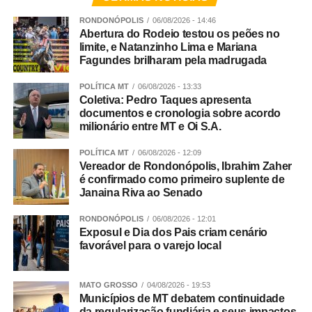
RONDONÓPOLIS
06/08/2026 - 14:46
Abertura do Rodeio testou os peões no
limite, e Natanzinho Lima e Mariana
Fagundes brilharam pela madrugada
POLÍTICA MT
06/08/2026 - 13:33
Coletiva: Pedro Taques apresenta
documentos e cronologia sobre acordo
milionário entre MT e Oi S.A.
POLÍTICA MT
06/08/2026 - 12:09
Vereador de Rondonópolis, Ibrahim Zaher
é confirmado como primeiro suplente de
Janaina Riva ao Senado
RONDONÓPOLIS
06/08/2026 - 12:01
Exposul e Dia dos Pais criam cenário
favorável para o varejo local
MATO GROSSO
04/08/2026 - 19:53
Municípios de MT debatem continuidade
da regularização fundiária e seus impactos