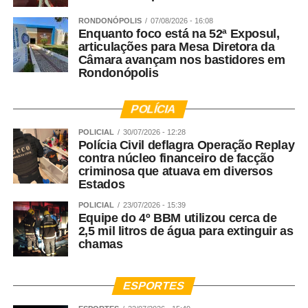
para bebês do berçário, que integra conhecimentos de
RONDONÓPOLIS
07/08/2026 - 16:08
Pediatria, Fisioterapia e Pedagogia para estimular, de
Enquanto foco está na 52ª Exposul,
forma planejada e respeitosa, o desenvolvimento motor,
articulações para Mesa Diretora da
cognitivo, emocional e social de cada criança,
Câmara avançam nos bastidores em
Rondonópolis
considerando as particularidades de cada fase da
primeira infância. Mais do que uma rede de escolas, o
Fadelito trabalha ativamente para fortalecer a
POLÍCIA
compreensão de que investir nos primeiros anos de vida
POLICIAL
30/07/2026 - 12:28
é investir no desenvolvimento humano e no futuro da
Polícia Civil deflagra Operação Replay
sociedade.
contra núcleo financeiro de facção
criminosa que atuava em diversos
Estados
WhatsApp
Facebook
Twitter
Messenger
LinkedIn
Share
POLICIAL
23/07/2026 - 15:39
Equipe do 4º BBM utilizou cerca de
2,5 mil litros de água para extinguir as
chamas
ESPORTES