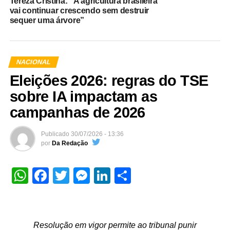
Tereza Cristina: “A agricultura brasileira
vai continuar crescendo sem destruir
sequer uma árvore”
NACIONAL
Eleições 2026: regras do TSE
sobre IA impactam as
campanhas de 2026
Publicado
30/07/2026 - 13:36
por
Da Redação
WhatsApp
Facebook
Twitter
Messenger
LinkedIn
Share
Resolução em vigor permite ao tribunal punir