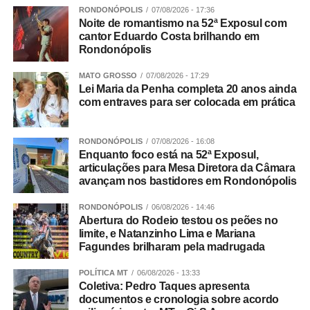
apresentados.
RONDONÓPOLIS
07/08/2026 - 17:36
Noite de romantismo na 52ª Exposul com
cantor Eduardo Costa brilhando em
“Ser firme não significa ser agressivo. Uma atitude
Rondonópolis
simples e muito eficaz é abaixar-se para ficar na altura da
criança, estabelecer contato visual e falar com uma voz
MATO GROSSO
07/08/2026 - 17:29
Lei Maria da Penha completa 20 anos ainda
calma, mas segura. Depois, é importante procurar
com entraves para ser colocada em prática
compreender o que aconteceu e ajudar a criança a
reconhecer e nomear aquilo que está sentindo”, sugere
Andreia.
RONDONÓPOLIS
07/08/2026 - 16:08
Enquanto foco está na 52ª Exposul,
articulações para Mesa Diretora da Câmara
Segundo ela, acolher emoções como tristeza, medo,
avançam nos bastidores em Rondonópolis
frustração e raiva, sem abrir mão de regras claras e
consistentes, ajuda a criança a desenvolver recursos
RONDONÓPOLIS
06/08/2026 - 14:46
Abertura do Rodeio testou os peões no
para lidar com esses sentimentos de maneira saudável.
limite, e Natanzinho Lima e Mariana
Fagundes brilharam pela madrugada
E quando o adulto perde a paciência?
POLÍTICA MT
06/08/2026 - 13:33
Andreia lembra que nenhum cuidador é perfeito e que
Coletiva: Pedro Taques apresenta
perder a paciência eventualmente faz parte da
documentos e cronologia sobre acordo