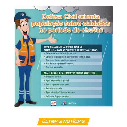
Grosso (+3,36%).
como ela irá se relacionar com outras pessoas.
WhatsApp
Facebook
Twitter
Messenger
LinkedIn
Share
“Quando a infância está voltada para um ambiente em
que conflitos são resolvidos pela imposição ou pela
elevação da voz, a criança pode reproduzir esse modelo
em suas relações, acreditando que gritar é uma maneira
eficaz de conseguir o que deseja. Em vez de desenvolver
diálogo, empatia e autocontrole, ela aprende a reagir pela
força ou pelo medo”, reflete a especialista.
Veja Mais:
Projeto anticrime de Moro chega ao
Congresso na terça-feira, garante Bolsonaro
Limites sem violência
Para Andreia, estabelecer regras e dizer “não” continua
sendo uma das principais responsabilidades da família. A
ÚLTIMAS NOTÍCIAS
diferença está na forma como esses limites são