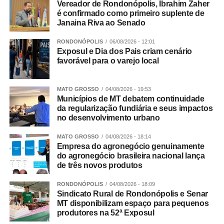
Vereador de Rondonópolis, Ibrahim Zaher
é confirmado como primeiro suplente de
Janaina Riva ao Senado
RONDONÓPOLIS
06/08/2026 - 12:01
Exposul e Dia dos Pais criam cenário
favorável para o varejo local
MATO GROSSO
04/08/2026 - 19:53
Municípios de MT debatem continuidade
da regularização fundiária e seus impactos
no desenvolvimento urbano
MATO GROSSO
04/08/2026 - 18:14
Empresa do agronegócio genuinamente
do agronegócio brasileira nacional lança
de três novos produtos
RONDONÓPOLIS
04/08/2026 - 18:09
Sindicato Rural de Rondonópolis e Senar
MT disponibilizam espaço para pequenos
produtores na 52ª Exposul