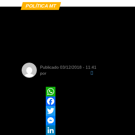
POLÍTICA MT
CCJR tem 27 maté
apreciadas na reu
terça-feira (4)
Publicado
03/12/2018 - 11:41
por
Equipe de Redação
WhatsApp
Facebook
Twitter
Messenger