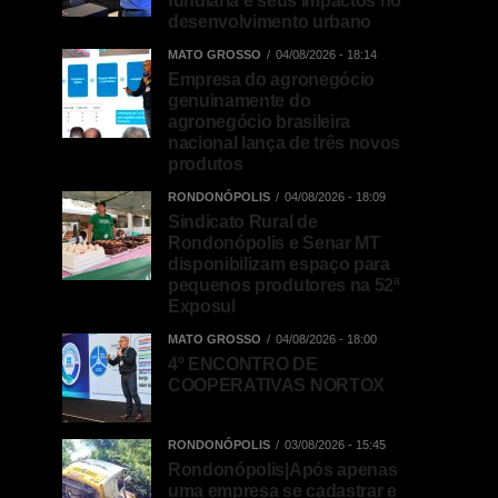
fundiária e seus impactos no
desenvolvimento urbano
MATO GROSSO
04/08/2026 - 18:14
Empresa do agronegócio
genuinamente do
agronegócio brasileira
nacional lança de três novos
produtos
RONDONÓPOLIS
04/08/2026 - 18:09
Sindicato Rural de
Rondonópolis e Senar MT
disponibilizam espaço para
pequenos produtores na 52ª
Exposul
MATO GROSSO
04/08/2026 - 18:00
4º ENCONTRO DE
COOPERATIVAS NORTOX
RONDONÓPOLIS
03/08/2026 - 15:45
Rondonópolis|Após apenas
uma empresa se cadastrar e