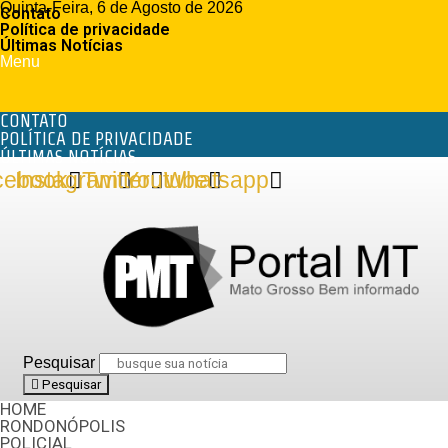
Quinta-Feira, 6 de Agosto de 2026
Contato
Política de privacidade
Últimas Notícias
Menu
CONTATO
POLÍTICA DE PRIVACIDADE
ÚLTIMAS NOTÍCIAS
cebook
Instagram
Twitter
Youtube
Whatsapp
Pesquisar
Pesquisar
HOME
RONDONÓPOLIS
POLICIAL