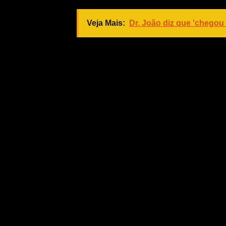
Veja Mais:
Dr. João diz que 'chegou
Projeto de Emenda Constitucional 
Constituição do Estado que institu
Estado de Mato Grosso;
Projeto de Lei 206/2015 de Wilso
comercial, a proibição da venda 
substância soda cáustica, de seus 
nocivos à saúde;
Projeto de Lei 228/2018 de Eduar
tradutores e intérpretes de LIBRAS 
Públicas do Estado de Mato Grosso e
Projeto de Lei 181/2018 – Mensagem n