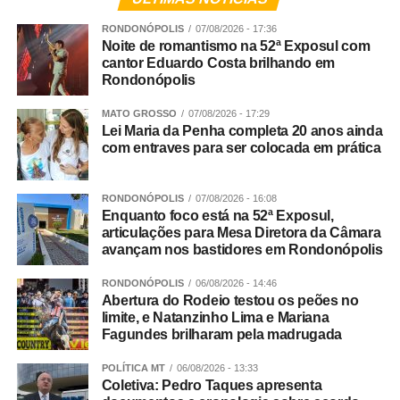
sendo uma das principais responsabilidades da família. A
diferença está na forma como esses limites são
RONDONÓPOLIS
07/08/2026 - 17:36
Noite de romantismo na 52ª Exposul com
apresentados.
cantor Eduardo Costa brilhando em
Rondonópolis
“Ser firme não significa ser agressivo. Uma atitude
simples e muito eficaz é abaixar-se para ficar na altura da
MATO GROSSO
07/08/2026 - 17:29
Lei Maria da Penha completa 20 anos ainda
criança, estabelecer contato visual e falar com uma voz
com entraves para ser colocada em prática
calma, mas segura. Depois, é importante procurar
compreender o que aconteceu e ajudar a criança a
reconhecer e nomear aquilo que está sentindo”, sugere
RONDONÓPOLIS
07/08/2026 - 16:08
Enquanto foco está na 52ª Exposul,
Andreia.
articulações para Mesa Diretora da Câmara
avançam nos bastidores em Rondonópolis
Segundo ela, acolher emoções como tristeza, medo,
frustração e raiva, sem abrir mão de regras claras e
RONDONÓPOLIS
06/08/2026 - 14:46
Abertura do Rodeio testou os peões no
consistentes, ajuda a criança a desenvolver recursos
limite, e Natanzinho Lima e Mariana
para lidar com esses sentimentos de maneira saudável.
Fagundes brilharam pela madrugada
E quando o adulto perde a paciência?
POLÍTICA MT
06/08/2026 - 13:33
Coletiva: Pedro Taques apresenta