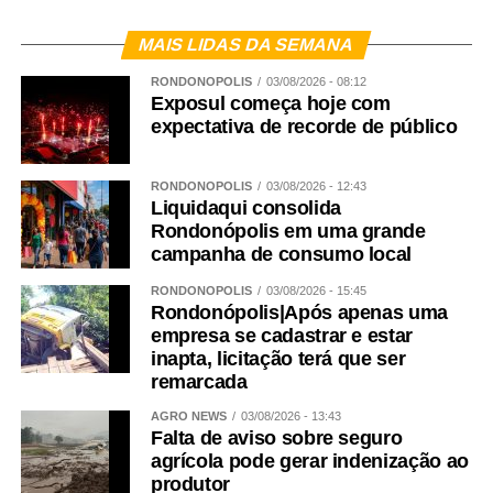
MAIS LIDAS DA SEMANA
RONDONÓPOLIS
03/08/2026 - 08:12
Exposul começa hoje com
expectativa de recorde de público
RONDONÓPOLIS
03/08/2026 - 12:43
Liquidaqui consolida
Rondonópolis em uma grande
campanha de consumo local
RONDONÓPOLIS
03/08/2026 - 15:45
Rondonópolis|Após apenas uma
empresa se cadastrar e estar
inapta, licitação terá que ser
remarcada
AGRO NEWS
03/08/2026 - 13:43
Falta de aviso sobre seguro
agrícola pode gerar indenização ao
produtor