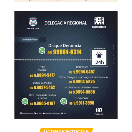
Grosso (+3,36%).
estratégia é prejudicial para o desenvolvimento da
autorregulação emocional da criança e influencia a forma
WhatsApp
Facebook
Twitter
Messenger
LinkedIn
Share
como ela irá se relacionar com outras pessoas.
“Quando a infância está voltada para um ambiente em
que conflitos são resolvidos pela imposição ou pela
elevação da voz, a criança pode reproduzir esse modelo
em suas relações, acreditando que gritar é uma maneira
eficaz de conseguir o que deseja. Em vez de desenvolver
diálogo, empatia e autocontrole, ela aprende a reagir pela
força ou pelo medo”, reflete a especialista.
Veja Mais:
Comissão aprova projeto que cria o
Programa Agente Jovem Ambiental
Limites sem violência
Para Andreia, estabelecer regras e dizer “não” continua
ÚLTIMAS NOTÍCIAS