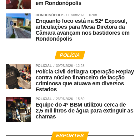
está o Baby Learning, programa multidisciplinar criado
em Rondonópolis
para bebês do berçário, que integra conhecimentos de
RONDONÓPOLIS
07/08/2026 - 16:08
Pediatria, Fisioterapia e Pedagogia para estimular, de
Enquanto foco está na 52ª Exposul,
forma planejada e respeitosa, o desenvolvimento motor,
articulações para Mesa Diretora da
cognitivo, emocional e social de cada criança,
Câmara avançam nos bastidores em
Rondonópolis
considerando as particularidades de cada fase da
primeira infância. Mais do que uma rede de escolas, o
Fadelito trabalha ativamente para fortalecer a
POLÍCIA
compreensão de que investir nos primeiros anos de vida
POLICIAL
30/07/2026 - 12:28
é investir no desenvolvimento humano e no futuro da
Polícia Civil deflagra Operação Replay
sociedade.
contra núcleo financeiro de facção
criminosa que atuava em diversos
Estados
WhatsApp
Facebook
Twitter
Messenger
LinkedIn
Share
POLICIAL
23/07/2026 - 15:39
Equipe do 4º BBM utilizou cerca de
2,5 mil litros de água para extinguir as
chamas
ESPORTES