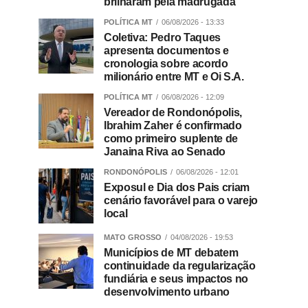
brilharam pela madrugada
POLÍTICA MT
06/08/2026 - 13:33
Coletiva: Pedro Taques
apresenta documentos e
cronologia sobre acordo
milionário entre MT e Oi S.A.
POLÍTICA MT
06/08/2026 - 12:09
Vereador de Rondonópolis,
Ibrahim Zaher é confirmado
como primeiro suplente de
Janaina Riva ao Senado
RONDONÓPOLIS
06/08/2026 - 12:01
Exposul e Dia dos Pais criam
cenário favorável para o varejo
local
MATO GROSSO
04/08/2026 - 19:53
Municípios de MT debatem
continuidade da regularização
fundiária e seus impactos no
desenvolvimento urbano