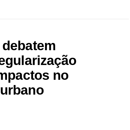
T debatem
egularização
impactos no
 urbano