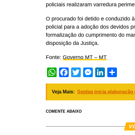
policiais realizaram varredura perime
O procurado foi detido e conduzido à
policial para a adoção dos devidos p
formalização do cumprimento do man
disposição da Justiça.
Fonte:
Governo MT – MT
WhatsApp
Facebook
Twitter
Messeng
Linked
Sha
Veja Mais:
Seplag inicia elaboração
COMENTE ABAIXO
V