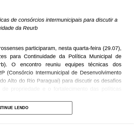
cas de consórcios intermunicipais para discutir a
uidade da Reurb
ssenses participaram, nesta quarta-feira (29.07),
zes para Continuidade da Política Municipal de
rb). O encontro reuniu equipes técnicas dos
 (Consórcio Intermunicipal de Desenvolvimento
do Alto do Rio Paraguai) para discutir os desafios
s de propriedade e o fortalecimento das políticas
TINUE LENDO
tor jurídico da Geogis Geotecnologia, Robison
ão fundiária não termina com a emissão do título
de das ações é fundamental para consolidar os