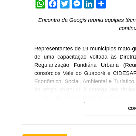
WhatsApp
Facebook
Twitter
Messenger
LinkedIn
Share
Encontro da Geogis reuniu equipes técni
contin
Representantes de 19 municípios mato-gro
de uma capacitação voltada às Diretri
Regularização Fundiária Urbana (Reu
consórcios Vale do Guaporé e CIDESARP
Econômico, Social, Ambiental e Turístico 
da etapa posterior à entrega dos título
públicas de regularização fundiária.
CON
A capacitação foi conduzida pelo dire
Pazzeto, que destacou que a regularizaç
do imóvel. Segundo ele, a continuida