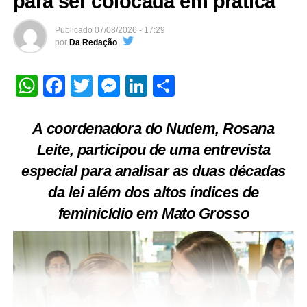
para ser colocada em prática
Publicado
07/08/2026 - 17:29
por
Da Redação
WhatsApp
Facebook
Twitter
Messenger
LinkedIn
Share
A coordenadora do Nudem, Rosana
Leite, participou de uma entrevista
especial para analisar as duas décadas
da lei além dos altos índices de
feminicídio em Mato Grosso