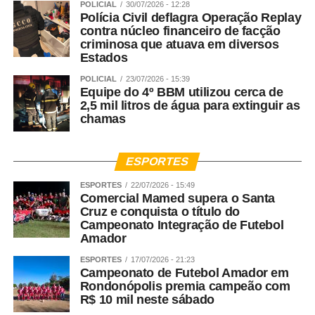
POLICIAL
30/07/2026 - 12:28
questão de ampliar o atendimento das mulheres. A LMP
Polícia Civil deflagra Operação Replay
contra núcleo financeiro de facção
foi tão de vanguarda que ela trouxe a necessidade das
criminosa que atuava em diversos
Varas de Justiça, dos Juizados dentro do Poder Judiciário
Estados
e dentro da Defensoria Pública de termos núcleos de
POLICIAL
23/07/2026 - 15:39
atendimento especializados. Tivemos o aumento das
Equipe do 4º BBM utilizou cerca de
Delegacias Especializadas e toda essa gama do Sistema
2,5 mil litros de água para extinguir as
de Justiça ajuda no amparo das mulheres em forma de
chamas
rede para que elas saibam onde pode buscar o
atendimento. Aqui na Defensoria Pública nós fizemos
ESPORTES
questão de ampliar esse atendimento. Nós não
atendemos apenas mulheres vítimas de violência, nós
ESPORTES
22/07/2026 - 15:49
Comercial Mamed supera o Santa
atendemos a violência de gênero nacionalmente. Então,
Cruz e conquista o título do
toda e qualquer mulher que venha passar por violência,
Campeonato Integração de Futebol
dentro ou fora de casa, pode buscar o Nudem. A violência
Amador
que mais aporta aqui no Nudem é a violência doméstica
ESPORTES
17/07/2026 - 21:23
e familiar, onde estão as ameaças e a violência
Campeonato de Futebol Amador em
psicológica. Esses são os crimes que as mulheres mais
Rondonópolis premia campeão com
R$ 10 mil neste sábado
narram.