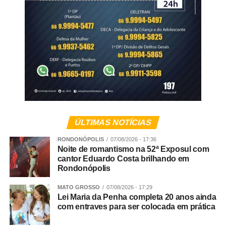
as nossas mulheres não são bem tratadas em Mato
Grosso. Ele nos mostra que ainda vivemos o
patriarcalismo, o machismo exacerbado, que somos um
estado machista, homofóbico, transfóbico e que não tem
respeitado os segmentos de pessoas em situação de
vulnerabilidade.
Veja Mais:
Conselho de Arquitetura fiscaliza
Água Boa, Aripuanã, Campinápolis, Cuiabá,
Paranaíta e Nova Bandeirantes
ÚLTIMAS NOTÍCIAS
RONDONÓPOLIS
07/08/2026 - 17:36
Você disse que somos o estado que melhor aplica a lei
Noite de romantismo na 52ª Exposul com
cantor Eduardo Costa brilhando em
Maria da Penha, mas mesmo assim estamos nesse
Rondonópolis
ranking de onde mais morrem mulheres. Como explicar
esse paradoxo?
MATO GROSSO
07/08/2026 - 17:29
Lei Maria da Penha completa 20 anos ainda
com entraves para ser colocada em prática
Rosana Leite – Eu explico da seguinte forma: apenas o
Sistema de Justiça não é capaz de resolver tudo. Não é