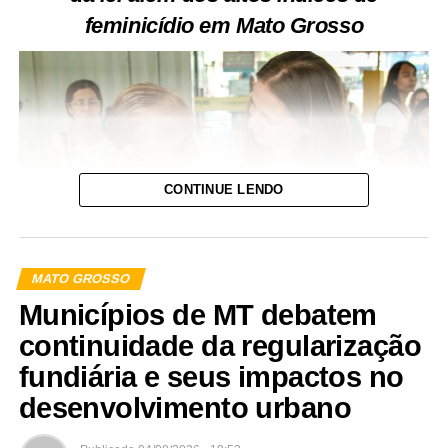
feminicídio em Mato Grosso
CONTINUE LENDO
MATO GROSSO
Municípios de MT debatem
continuidade da regularização
Nesta sexta-feira (7), a Lei Maria da Penha (lei nº 11.340)
fundiária e seus impactos no
completa 20 anos de promulgação. Considerada pela
desenvolvimento urbano
Organização das Nações Unidas (ONU) como uma das
três melhores legislações mundiais quando se fala em