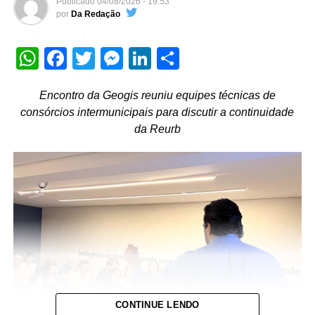
Publicado
04/08/2026 - 19:53
defesa dos direitos das mulheres, ela ainda enfrenta
por
Da Redação
muitos entraves para ser colocada em prática.
O reflexo dessas dificuldades bate à porta de Mato
WhatsApp
Facebook
Twitter
Messenger
LinkedIn
Share
Grosso, afinal, de acordo com 20º Anuário Brasileiro de
Segurança Pública, divulgado pelo Fórum Brasileiro de
Encontro da Geogis reuniu equipes técnicas de
Segurança Pública em julho deste ano, o estado registrou
consórcios intermunicipais para discutir a continuidade
a terceira maior taxa de feminicídios do país em 2025.
da Reurb
Naquele ano, Mato Grosso teve uma taxa de 2,7
feminicídios para cada 100 mil habitantes.
Embora estes números sejam menores do que os
registrados em 2024, ano em que Mato Grosso figurou em
primeiro lugar nas taxas de feminicídios com 2,5 casos
para cada 100 mil habitantes, a coordenadora do Núcleo
de Defesa da Mulher (Nudem) da Defensoria Pública do
Estado de Mato Grosso (DPEMT), Rosana Leite, garante
que ainda não é hora de comemorar.
CONTINUE LENDO