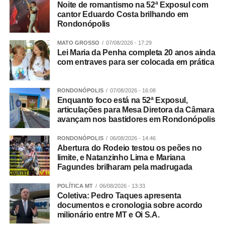
Você disse que somos o estado que melhor aplica a lei
Noite de romantismo na 52ª Exposul com
cantor Eduardo Costa brilhando em
Maria da Penha, mas mesmo assim estamos nesse
Rondonópolis
ranking de onde mais morrem mulheres. Como explicar
esse paradoxo?
MATO GROSSO
07/08/2026 - 17:29
Lei Maria da Penha completa 20 anos ainda
com entraves para ser colocada em prática
Rosana Leite – Eu explico da seguinte forma: apenas o
Sistema de Justiça não é capaz de resolver tudo. Não é
possível resolver todo esse problema apenas com a
RONDONÓPOLIS
07/08/2026 - 16:08
aplicação da lei. Por isso que eu sempre defendo que o
Enquanto foco está na 52ª Exposul,
articulações para Mesa Diretora da Câmara
aumento de pena jamais vai resolver a situação. Nós
avançam nos bastidores em Rondonópolis
vivemos em um país que não socializa e não
ressocializa. A ressocialização das pessoas é quase
RONDONÓPOLIS
06/08/2026 - 14:46
impossível. Um dia cumprindo pena em uma cadeia do
Abertura do Rodeio testou os peões no
limite, e Natanzinho Lima e Mariana
Brasil é horrível. Nós precisamos trabalhar a prevenção.
Fagundes brilharam pela madrugada
A Ultima Ratio do Sistema de Justiça {expressão em latim
que significa Último Recurso no Direito Penal} é a prisão
POLÍTICA MT
06/08/2026 - 13:33
do agressor, mas o aumento de pena não resolve. Hoje o
Coletiva: Pedro Taques apresenta
documentos e cronologia sobre acordo
feminicídio e o vicaricídio {crime em que o agressor mata
milionário entre MT e Oi S.A.
uma pessoa próxima a uma mulher, como filhos, pais ou