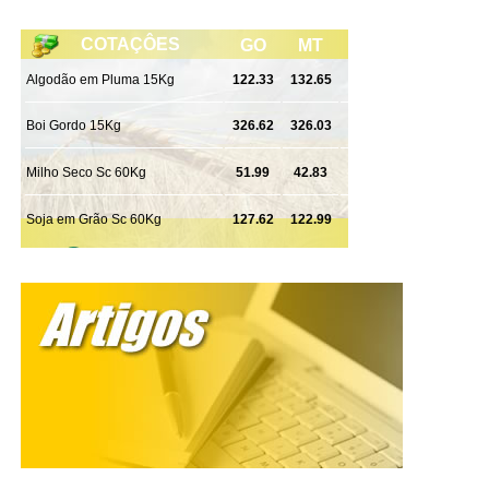
dependentes, no contexto de violência doméstica, com o
objetivo exclusivo de causar sofrimento eterno, punir ou
controlar a mulher} são os crimes com maiores penas,
que são de 20 a 40 anos de prisão, mas somente isso
não resolve.
E como você analisa os projetos de lei que ensinam
mulheres a se defender com lutas, aulas de tiro e até
mesmo os que liberam o uso de spray de pimenta?
Rosana Leite – Eu vejo que não trazem uma solução
efetiva. Em uma luta corporal, por exemplo, fatalmente
uma mulher perde. Se tem algo que nós somos diferentes
é na nossa estrutura física. Imagina o spray de pimenta
na mão de uma pessoa que não sabe usar, uma arma na
mão de quem não sabe manusear? “Ah, mas nós vamos
dar curso. Vamos ensinar a usar”. Mas e a estrutura física,
onde fica? Aí eu volto na questão da luta corporal. Em
regra, um homem vai vencer a mulher, então será que o