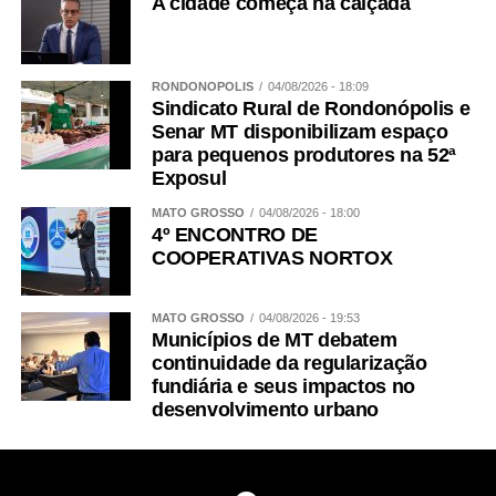
A cidade começa na calçada
RONDONÓPOLIS
04/08/2026 - 18:09
Sindicato Rural de Rondonópolis e
Senar MT disponibilizam espaço
para pequenos produtores na 52ª
Exposul
MATO GROSSO
04/08/2026 - 18:00
4º ENCONTRO DE
COOPERATIVAS NORTOX
MATO GROSSO
04/08/2026 - 19:53
Municípios de MT debatem
continuidade da regularização
fundiária e seus impactos no
desenvolvimento urbano