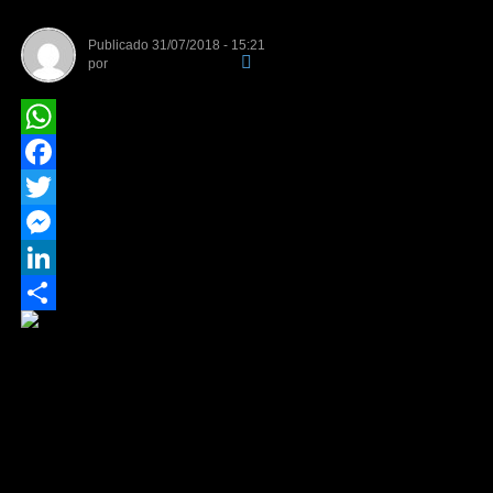
Publicado
31/07/2018 - 15:21
por
Equipe de Redação
WhatsApp
Facebook
Twitter
Messenger
LinkedIn
Share
Reprodução / Corinthians
Novo reforço do Corinthians já posou com a camisa do
clube
O Corinthians anunciou, nesta segunda-feira (30), a