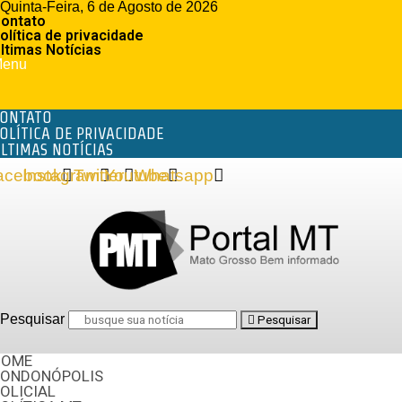
Quinta-Feira, 6 de Agosto de 2026
ontato
olítica de privacidade
ltimas Notícias
enu
ONTATO
OLÍTICA DE PRIVACIDADE
LTIMAS NOTÍCIAS
acebook
Instagram
Twitter
Youtube
Whatsapp
Pesquisar
Pesquisar
HOME
RONDONÓPOLIS
OLICIAL