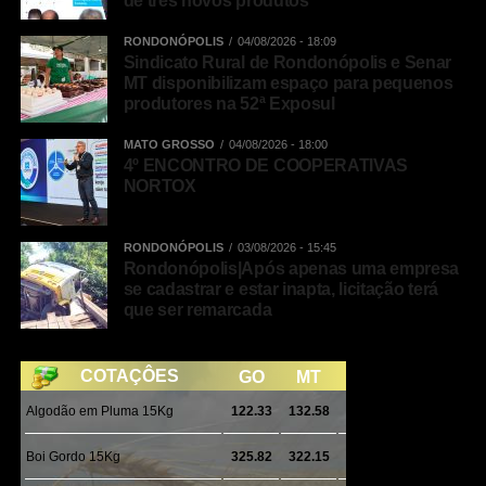
de três novos produtos
Twitter
RONDONÓPOLIS
04/08/2026 - 18:09
Messenger
Sindicato Rural de Rondonópolis e Senar
MT disponibilizam espaço para pequenos
LinkedIn
produtores na 52ª Exposul
Share
MATO GROSSO
04/08/2026 - 18:00
4º ENCONTRO DE COOPERATIVAS
NORTOX
RONDONÓPOLIS
03/08/2026 - 15:45
Rondonópolis|Após apenas uma empresa
se cadastrar e estar inapta, licitação terá
que ser remarcada