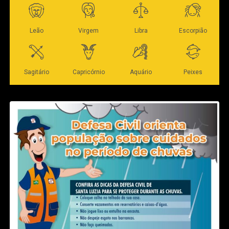
alvos, o QB Rogers entrou na end zone correndo para 4
premiações individuais, com troféus para o artilheiro e o
jardas, com o ponto extra convertido por Lucas Senna:
goleiro destaque da competição. Na sequência, atletas,
00×20 Hawks e fim do primeiro tempo.
dirigentes e representantes da organização participarão
dos registros fotográficos oficiais.
Veja Mais:
Experiente, zagueiro Paulão é o novo
COMUNIDADE
reforço do Cuiabá
Criado para fortalecer o futebol de base e ampliar o
Na volta do intervalo, em sua primeira posse de bola, o
acesso ao esporte organizado, o Campeonato de Futebol
ataque rondonopolitano mostrou fluidez novamente com
Amador Integração Rondonópolis promoveu muito mais
boas jogadas resultando em mais um touchdown. Desta
do que partidas de futebol. O projeto incentivou a
vez, o corredor Ajuri fez um movimento combinado com
ocupação dos espaços esportivos públicos, estimulou a
Rogers da linha de 10 jardas do campo de ataque, com a
convivência entre comunidades, promoveu lazer para
conversão do ponto extra pelo kicker Thiago Ribeiro:
centenas de famílias e fortaleceu o esporte como
00×27 Hawks.
instrumento de inclusão social e cidadania.
Logo na sequência, a defesa recuperou a bola após o
Durante toda a competição, os jogos foram realizados em
corredor do Arsenal perder o controle e o defensor
diferentes campos públicos do município, garantindo
Cristian Pieniz pular em cima dela e trazer a posse para o
estrutura adequada, arbitragem, organização e segurança