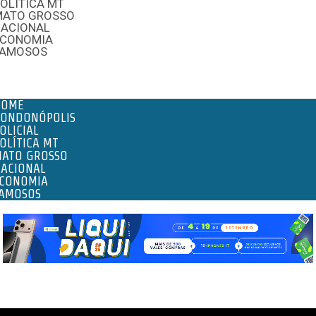
OLÍTICA MT
MATO GROSSO
NACIONAL
ECONOMIA
FAMOSOS
enu
HOME
ONDONÓPOLIS
OLICIAL
OLÍTICA MT
ATO GROSSO
ACIONAL
CONOMIA
AMOSOS