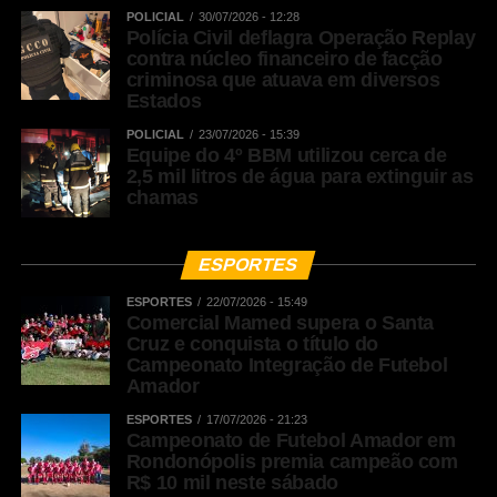
POLICIAL
30/07/2026 - 12:28
Polícia Civil deflagra Operação Replay
contra núcleo financeiro de facção
criminosa que atuava em diversos
Estados
POLICIAL
23/07/2026 - 15:39
Equipe do 4º BBM utilizou cerca de
2,5 mil litros de água para extinguir as
chamas
ESPORTES
ESPORTES
22/07/2026 - 15:49
Comercial Mamed supera o Santa
Cruz e conquista o título do
Campeonato Integração de Futebol
Amador
ESPORTES
17/07/2026 - 21:23
Campeonato de Futebol Amador em
Rondonópolis premia campeão com
R$ 10 mil neste sábado