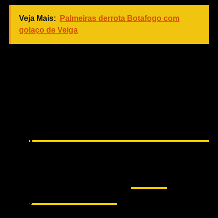
Veja Mais:
Palmeiras derrota Botafogo com
golaço de Veiga
Sérgio Díaz e Romero
se reencontram no
Corinthians.
pic.twitter.com/6BJcIeLv1m
— Teleco
(@Teleco1910)
30 de
julho de 2018