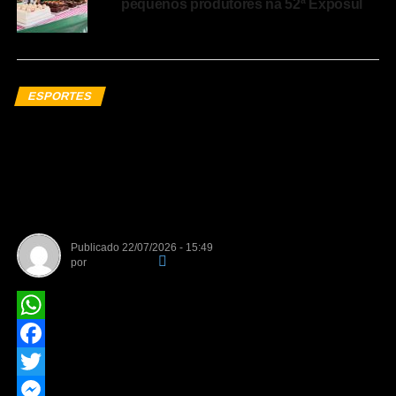
pequenos produtores na 52ª Exposul
ESPORTES
Comercial Mamed supera o
Santa Cruz e conquista o título
do Campeonato Integração de
Futebol Amador
Publicado
22/07/2026 - 15:49
por
Da Redação
WhatsApp
Facebook
Twitter