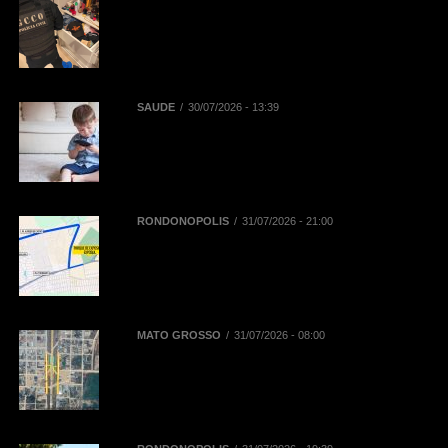
Polícia Civil deflagra Operação
Replay contra núcleo financeiro de
facção criminosa que atuava em
diversos Estados
SAÚDE
30/07/2026 - 13:39
Reta final das férias: uso
prolongado de telas pode
aumentar dores na coluna de
crianças e adolescentes
RONDONÓPOLIS
31/07/2026 - 21:00
Mobilidade na 52ª Exposul:
Prefeitura libera corredor exclusivo
para táxis, aplicativos e
mototaxistas
MATO GROSSO
31/07/2026 - 08:00
BR-163 terá desvios de tráfego em
Novo Progresso para montagem
de passarela de pedestres neste
domingo (2)