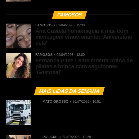
FAMOSOS
FAMOSOS
09/04/2026 - 15:30
Ana Castela homenageia a mãe com
mensagem emocionante: ‘Aniversário
dela’
FAMOSOS
09/04/2026 - 12:00
Fernanda Paes Leme mostra rotina de
pilates e brinca com seguidores:
‘Gostosa!’
MAIS LIDAS DA SEMANA
MATO GROSSO
30/07/2026 - 10:51
BNDES registra R$ 442,5 milhões
em financiamentos aprovados para
renovação de frota de caminhões e
de ônibus em Mato Grosso
POLICIAL
30/07/2026 - 12:28