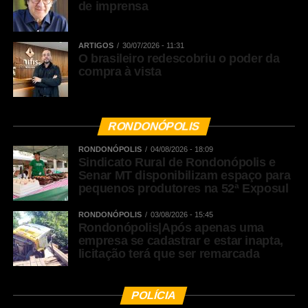
de imprensa
ARTIGOS
30/07/2026 - 11:31
O brasileiro redescobriu o poder da
compra à vista
RONDONÓPOLIS
RONDONÓPOLIS
04/08/2026 - 18:09
Sindicato Rural de Rondonópolis e
Senar MT disponibilizam espaço para
pequenos produtores na 52ª Exposul
RONDONÓPOLIS
03/08/2026 - 15:45
Rondonópolis|Após apenas uma
empresa se cadastrar e estar inapta,
licitação terá que ser remarcada
POLÍCIA