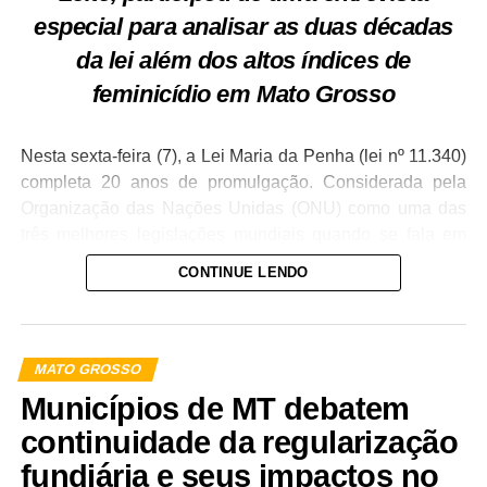
especial para analisar as duas décadas
da lei além dos altos índices de
feminicídio em Mato Grosso
Nesta sexta-feira (7), a Lei Maria da Penha (lei nº 11.340)
completa 20 anos de promulgação. Considerada pela
Organização das Nações Unidas (ONU) como uma das
três melhores legislações mundiais quando se fala em
defesa dos direitos das mulheres, ela ainda enfrenta
CONTINUE LENDO
muitos entraves para ser colocada em prática.
O reflexo dessas dificuldades bate à porta de Mato
Grosso, afinal, de acordo com 20º Anuário Brasileiro de
MATO GROSSO
Segurança Pública, divulgado pelo Fórum Brasileiro de
Municípios de MT debatem
Segurança Pública em julho deste ano, o estado registrou
continuidade da regularização
a terceira maior taxa de feminicídios do país em 2025.
Naquele ano, Mato Grosso teve uma taxa de 2,7
fundiária e seus impactos no