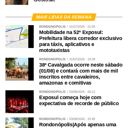
Estamos em época de campanha política, nessa época
ouvimos muito falar no enfrentamento à violência contra
MAIS LIDAS DA SEMANA
as mulheres. Só que a pauta nunca chega até onde nós
RONDONÓPOLIS
31/07/2026 - 21:00
queremos. Por isso que essa pauta deve avançar na
Mobilidade na 52ª Exposul:
política para enfrentar a violência que tem acontecido
Prefeitura libera corredor exclusivo
todos os dias. Mas, acima de tudo, precisamos dar crédito
para táxis, aplicativos e
a palavra das mulheres. Todos os dias.
mototaxistas
WhatsApp
Facebook
Twitter
Messenger
LinkedIn
Share
RONDONÓPOLIS
31/07/2026 - 19:39
38ª Cavalgada ocorre neste sábado
(01/08) e contará com mais de mil
inscritos entre cavaleiros,
amazonas e comitivas
RONDONÓPOLIS
03/08/2026 - 08:12
Exposul começa hoje com
expectativa de recorde de público
RONDONÓPOLIS
03/08/2026 - 15:45
Rondonópolis|Após apenas uma