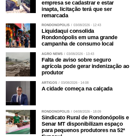
empresa se cadastrar e estar
inapta, licitação terá que ser
remarcada
RONDONÓPOLIS
03/08/2026 - 12:43
Liquidaqui consolida
Rondonópolis em uma grande
campanha de consumo local
AGRO NEWS
03/08/2026 - 13:43
Falta de aviso sobre seguro
agrícola pode gerar indenização ao
produtor
ARTIGOS
03/08/2026 - 14:08
A cidade começa na calçada
RONDONÓPOLIS
04/08/2026 - 18:09
Sindicato Rural de Rondonópolis e
Senar MT disponibilizam espaço
para pequenos produtores na 52ª