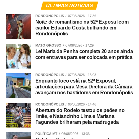
aplicação da lei. Por isso que eu sempre defendo que o
ÚLTIMAS NOTÍCIAS
aumento de pena jamais vai resolver a situação. Nós
RONDONÓPOLIS
07/08/2026 - 17:36
vivemos em um país que não socializa e não
Noite de romantismo na 52ª Exposul com
ressocializa. A ressocialização das pessoas é quase
cantor Eduardo Costa brilhando em
impossível. Um dia cumprindo pena em uma cadeia do
Rondonópolis
Brasil é horrível. Nós precisamos trabalhar a prevenção.
MATO GROSSO
07/08/2026 - 17:29
A Ultima Ratio do Sistema de Justiça {expressão em latim
Lei Maria da Penha completa 20 anos ainda
que significa Último Recurso no Direito Penal} é a prisão
com entraves para ser colocada em prática
do agressor, mas o aumento de pena não resolve. Hoje o
feminicídio e o vicaricídio {crime em que o agressor mata
RONDONÓPOLIS
07/08/2026 - 16:08
uma pessoa próxima a uma mulher, como filhos, pais ou
Enquanto foco está na 52ª Exposul,
dependentes, no contexto de violência doméstica, com o
articulações para Mesa Diretora da Câmara
objetivo exclusivo de causar sofrimento eterno, punir ou
avançam nos bastidores em Rondonópolis
controlar a mulher} são os crimes com maiores penas,
RONDONÓPOLIS
06/08/2026 - 14:46
que são de 20 a 40 anos de prisão, mas somente isso
Abertura do Rodeio testou os peões no
não resolve.
limite, e Natanzinho Lima e Mariana
Fagundes brilharam pela madrugada
E como você analisa os projetos de lei que ensinam
POLÍTICA MT
06/08/2026 - 13:33
mulheres a se defender com lutas, aulas de tiro e até