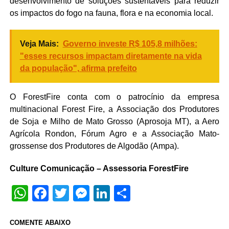
desenvolvimento de soluções sustentáveis para reduzir
os impactos do fogo na fauna, flora e na economia local.
Veja Mais:
Governo investe R$ 105,8 milhões:
"esses recursos impactam diretamente na vida
da população", afirma prefeito
O ForestFire conta com o patrocínio da empresa
multinacional Forest Fire, a Associação dos Produtores
de Soja e Milho de Mato Grosso (Aprosoja MT), a Aero
Agrícola Rondon, Fórum Agro e a Associação Mato-
grossense dos Produtores de Algodão (Ampa).
Culture Comunicação – Assessoria ForestFire
WhatsApp
Facebook
Twitter
Messenger
LinkedIn
Share
COMENTE ABAIXO