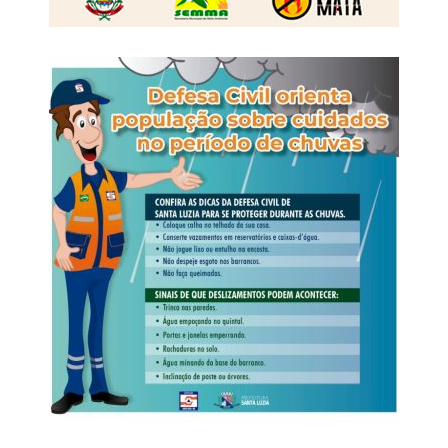
WhatsApp
Facebook
Twitter
Messenger
LinkedIn
Share
Grosso. Ele nos mostra que ainda vivemos o
patriarcalismo, o machismo exacerbado, que somos um
estado machista, homofóbico, transfóbico e que não tem
respeitado os segmentos de pessoas em situação de
vulnerabilidade.
Veja Mais:
Instrução Normativa regulamenta
projeto que reduz dias da pena total dos privados
de liberdade
Você disse que somos o estado que melhor aplica a lei
Maria da Penha, mas mesmo assim estamos nesse
ranking de onde mais morrem mulheres. Como explicar
esse paradoxo?
Rosana Leite – Eu explico da seguinte forma: apenas o
Sistema de Justiça não é capaz de resolver tudo. Não é
possível resolver todo esse problema apenas com a