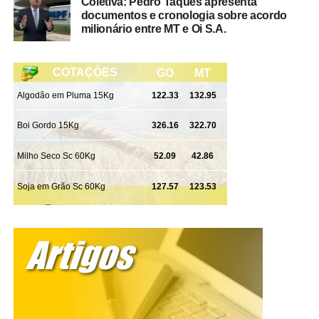
Coletiva: Pedro Taques apresenta
mesmo os que liberam o uso de spray de pimenta?
documentos e cronologia sobre acordo
milionário entre MT e Oi S.A.
Rosana Leite – Eu vejo que não trazem uma solução
efetiva. Em uma luta corporal, por exemplo, fatalmente
uma mulher perde. Se tem algo que nós somos diferentes
é na nossa estrutura física. Imagina o spray de pimenta
na mão de uma pessoa que não sabe usar, uma arma na
mão de quem não sabe manusear? “Ah, mas nós vamos
dar curso. Vamos ensinar a usar”. Mas e a estrutura física,
onde fica? Aí eu volto na questão da luta corporal. Em
regra, um homem vai vencer a mulher, então será que o
uso errado do spray de pimenta não trará uma situação
pior? Por isso eu acho que a prevenção através da
educação das nossas crianças e adolescentes, desde a
tenra infância até a fase da faculdade, é a forma mais
eficaz. Temos que incluir nos currículos escolares o que é
a violência contra a mulher, o que causa essa violência
dentro da sociedade, como ela atinge o quadro familiar e
a sociedade. Os presídios brasileiros estão cheios de