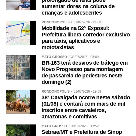
prolongado de telas pode
aumentar dores na coluna de
crianças e adolescentes
RONDONÓPOLIS
31/07/2026 - 21:00
Mobilidade na 52ª Exposul:
Prefeitura libera corredor exclusivo
para táxis, aplicativos e
mototaxistas
MATO GROSSO
31/07/2026 - 08:00
BR-163 terá desvios de tráfego em
Novo Progresso para montagem
de passarela de pedestres neste
domingo (2)
RONDONÓPOLIS
31/07/2026 - 19:39
38ª Cavalgada ocorre neste sábado
(01/08) e contará com mais de mil
inscritos entre cavaleiros,
amazonas e comitivas
MATO GROSSO
30/07/2026 - 13:52
Sebrae/MT e Prefeitura de Sinop