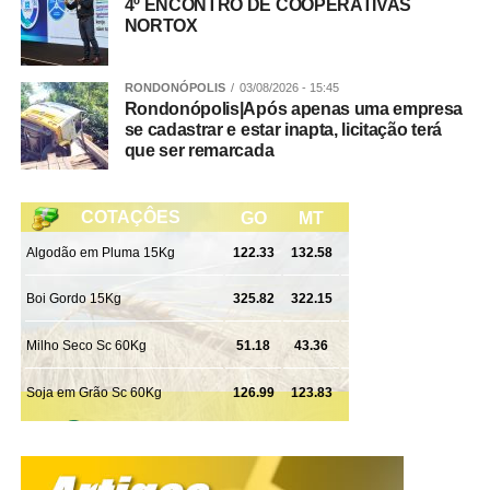
4º ENCONTRO DE COOPERATIVAS
reforçando seu papel como uma das maiores campanhas
NORTOX
de incentivo ao comércio de Rondonópolis.
RONDONÓPOLIS
03/08/2026 - 15:45
Rondonópolis|Após apenas uma empresa
se cadastrar e estar inapta, licitação terá
WhatsApp
que ser remarcada
Facebook
Twitter
Messenger
LinkedIn
Share