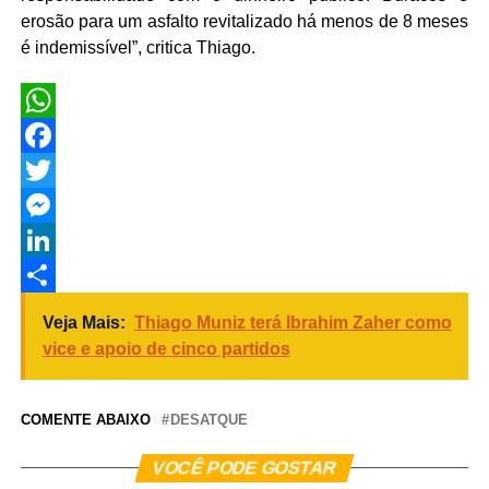
erosão para um asfalto revitalizado há menos de 8 meses
é indemissível”, critica Thiago.
WhatsApp
Facebook
Twitter
Messenger
LinkedIn
Share
Veja Mais:
Thiago Muniz terá Ibrahim Zaher como
vice e apoio de cinco partidos
COMENTE ABAIXO
DESATQUE
VOCÊ PODE GOSTAR