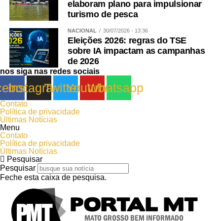
elaboram plano para impulsionar
turismo de pesca
NACIONAL
30/07/2026 - 13:36
Eleições 2026: regras do TSE
sobre IA impactam as campanhas
de 2026
nos siga nas redes sociais
cebook
Instagram
Twitter
Youtube
Whatsapp
Contato
Política de privacidade
Últimas Notícias
Menu
Contato
Política de privacidade
Últimas Notícias
Pesquisar
Pesquisar
Feche esta caixa de pesquisa.