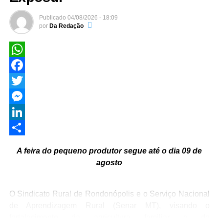
Publicado
04/08/2026 - 18:09
por
Da Redação
WhatsApp
Facebook
Twitter
Messenger
LinkedIn
Share
A feira do pequeno produtor segue até o dia 09 de
agosto
O Sindicato Rural de Rondonópolis e o Serviço Nacional
de Aprendizagem Rural (Senar MT), visando o
fortalecimento da agricultura familiar e do