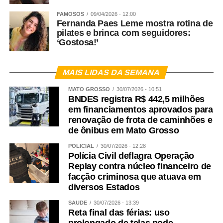
FAMOSOS
09/04/2026 - 12:00
Fernanda Paes Leme mostra rotina de
pilates e brinca com seguidores:
‘Gostosa!’
MAIS LIDAS DA SEMANA
MATO GROSSO
30/07/2026 - 10:51
BNDES registra R$ 442,5 milhões
em financiamentos aprovados para
renovação de frota de caminhões e
de ônibus em Mato Grosso
POLICIAL
30/07/2026 - 12:28
Polícia Civil deflagra Operação
Replay contra núcleo financeiro de
facção criminosa que atuava em
diversos Estados
SAÚDE
30/07/2026 - 13:39
Reta final das férias: uso