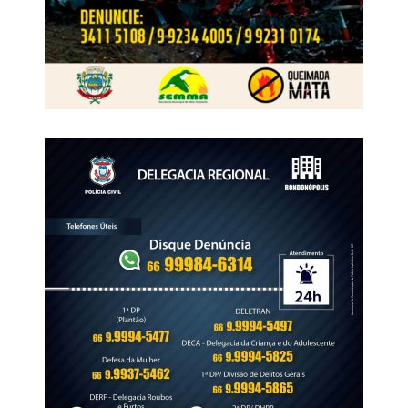
economia local.
“O Liquidaqui fomenta o comércio de forma geral, sem
beneficiar apenas um segmento específico. É uma
campanha que injeta recursos na economia justamente
em uma época do ano que normalmente não possui
grandes atrativos para o consumo. Isso faz muita
diferença no dia a dia das empresas.”
De acordo com Diego, a união dos empresários em uma
única ação fortalece o comércio rondonopolitano e amplia
o alcance da campanha.
Veja Mais:
Impurezas na água do Rio Vermelho
exigem limpeza dos tanques de sucção
“Mais do que uma promoção, o Liquidaqui representa a
força do comércio local. A CDL não trabalha apenas pelo
comércio do centro da cidade. Nossa preocupação é