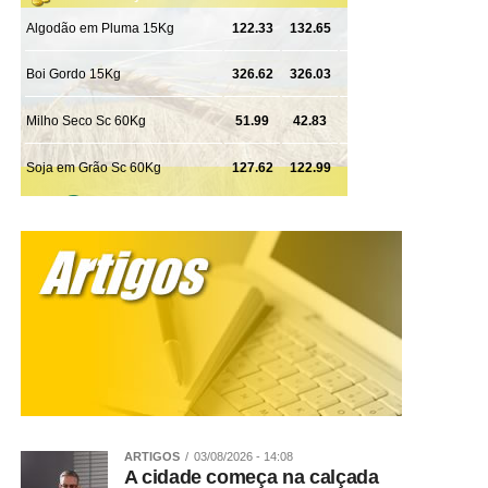
19h – Vitrine da Carne- SENAR MT – Peixe – NAC –
SENAR
19h – Leilão Virtual – Centro de Eventos
20h – Rodeio – Arena João Poteiro
Logo após o rodeio Show Nacional – Eduardo Costa
WhatsApp
Facebook
Twitter
Messenger
LinkedIn
Share
ARTIGOS
03/08/2026 - 14:08
A cidade começa na calçada