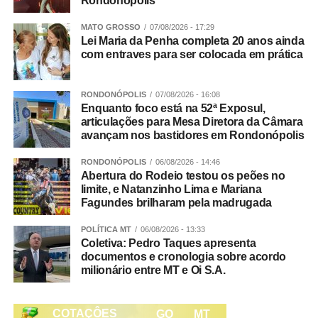
Rondonópolis
Pavilhão de Palestras
MATO GROSSO
07/08/2026 - 17:29
16h – O mercado mudou, e seu boi? Waldemar Maia,
Lei Maria da Penha completa 20 anos ainda
gerente de fomento Minerva Foods
com entraves para ser colocada em prática
Pavilhão de Palestras
RONDONÓPOLIS
07/08/2026 - 16:08
Enquanto foco está na 52ª Exposul,
17h – O que as novilhas do cedo tem de especial e quais
articulações para Mesa Diretora da Câmara
são as novidades de manejo reprodutivo para elas?
avançam nos bastidores em Rondonópolis
Alexandre Prata, gerente técnico GlobalGen.
RONDONÓPOLIS
06/08/2026 - 14:46
Abertura do Rodeio testou os peões no
Pavilhão de Palestras
limite, e Natanzinho Lima e Mariana
Fagundes brilharam pela madrugada
18h – Governança na Empresa Familiar/gestão dos
membros, filhos, sucessão no negócio – Safras e Cifras.
POLÍTICA MT
06/08/2026 - 13:33
Coletiva: Pedro Taques apresenta
documentos e cronologia sobre acordo
Pavilhão de Palestras
milionário entre MT e Oi S.A.
17h – Ordenha Oficial do 32º Torneio Leiteiro – Pavilhão
Pedro Neves