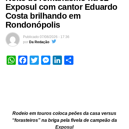
Exposul com cantor Eduardo
Costa brilhando em
Rondonópolis
Publicado
07/08/2026 - 17:36
por
Da Redação
WhatsApp
Facebook
Twitter
Messenger
LinkedIn
Share
Rodeio em touros coloca peões da casa versus
“forasteiros” na briga pela fivela de campeão da
Exposul