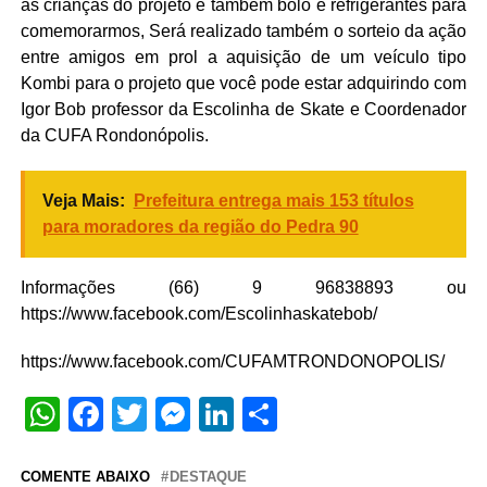
as crianças do projeto e também bolo e refrigerantes para
comemorarmos, Será realizado também o sorteio da ação
entre amigos em prol a aquisição de um veículo tipo
Kombi para o projeto que você pode estar adquirindo com
Igor Bob professor da Escolinha de Skate e Coordenador
da CUFA Rondonópolis.
Veja Mais:
Prefeitura entrega mais 153 títulos
para moradores da região do Pedra 90
Informações (66) 9 96838893 ou
https://www.facebook.com/Escolinhaskatebob/
https://www.facebook.com/CUFAMTRONDONOPOLIS/
WhatsApp
Facebook
Twitter
Messenger
LinkedIn
Share
COMENTE ABAIXO
DESTAQUE