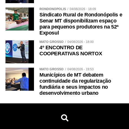
RONDONÓPOLIS
04/08/2026 - 18:09
Sindicato Rural de Rondonópolis e
Senar MT disponibilizam espaço
para pequenos produtores na 52ª
Exposul
MATO GROSSO
04/08/2026 - 18:00
4º ENCONTRO DE
COOPERATIVAS NORTOX
MATO GROSSO
04/08/2026 - 19:53
Municípios de MT debatem
continuidade da regularização
fundiária e seus impactos no
desenvolvimento urbano