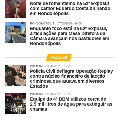
Noite de romantismo na 52ª Exposul
acidente de trânsito entre moto e camionete
com cantor Eduardo Costa brilhando
em Rondonópolis
Agora vamos falar do Nudem. Quais são as maiores
RONDONÓPOLIS
07/08/2026 - 16:08
demandas do Núcleo?
Enquanto foco está na 52ª Exposul,
articulações para Mesa Diretora da
Rosana Leite – A criação do Nudem aconteceu em 2014,
Câmara avançam nos bastidores em
Rondonópolis
mas nós fazemos a defesa das mulheres desde o
advento da LMP. A DPEMT foi uma das primeiras do
Brasil a aplicar a LMP, mas o Nudem como Núcleo surgiu
POLÍCIA
a partir de 2014. Nacionalmente a Defensoria Pública fez
POLICIAL
30/07/2026 - 12:28
questão de ampliar o atendimento das mulheres. A LMP
Polícia Civil deflagra Operação Replay
contra núcleo financeiro de facção
foi tão de vanguarda que ela trouxe a necessidade das
criminosa que atuava em diversos
Varas de Justiça, dos Juizados dentro do Poder Judiciário
Estados
e dentro da Defensoria Pública de termos núcleos de
POLICIAL
23/07/2026 - 15:39
atendimento especializados. Tivemos o aumento das
Equipe do 4º BBM utilizou cerca de
Delegacias Especializadas e toda essa gama do Sistema
2,5 mil litros de água para extinguir as
de Justiça ajuda no amparo das mulheres em forma de
chamas
rede para que elas saibam onde pode buscar o