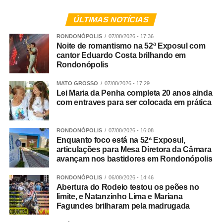
Veja Mais:
Paciente com catarata congênita volta
a enxergar após 16 anos
ÚLTIMAS NOTÍCIAS
RONDONÓPOLIS
07/08/2026 - 17:36
Você disse que somos o estado que melhor aplica a lei
Noite de romantismo na 52ª Exposul com
cantor Eduardo Costa brilhando em
Maria da Penha, mas mesmo assim estamos nesse
Rondonópolis
ranking de onde mais morrem mulheres. Como explicar
esse paradoxo?
MATO GROSSO
07/08/2026 - 17:29
Lei Maria da Penha completa 20 anos ainda
com entraves para ser colocada em prática
Rosana Leite – Eu explico da seguinte forma: apenas o
Sistema de Justiça não é capaz de resolver tudo. Não é
possível resolver todo esse problema apenas com a
RONDONÓPOLIS
07/08/2026 - 16:08
aplicação da lei. Por isso que eu sempre defendo que o
Enquanto foco está na 52ª Exposul,
articulações para Mesa Diretora da Câmara
aumento de pena jamais vai resolver a situação. Nós
avançam nos bastidores em Rondonópolis
vivemos em um país que não socializa e não
ressocializa. A ressocialização das pessoas é quase
RONDONÓPOLIS
06/08/2026 - 14:46
impossível. Um dia cumprindo pena em uma cadeia do
Abertura do Rodeio testou os peões no
limite, e Natanzinho Lima e Mariana
Brasil é horrível. Nós precisamos trabalhar a prevenção.
Fagundes brilharam pela madrugada
A Ultima Ratio do Sistema de Justiça {expressão em latim
que significa Último Recurso no Direito Penal} é a prisão