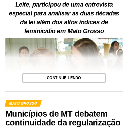
Leite, participou de uma entrevista
especial para analisar as duas décadas
da lei além dos altos índices de
feminicídio em Mato Grosso
CONTINUE LENDO
MATO GROSSO
Municípios de MT debatem
continuidade da regularização
Nesta sexta-feira (7), a Lei Maria da Penha (lei nº 11.340)