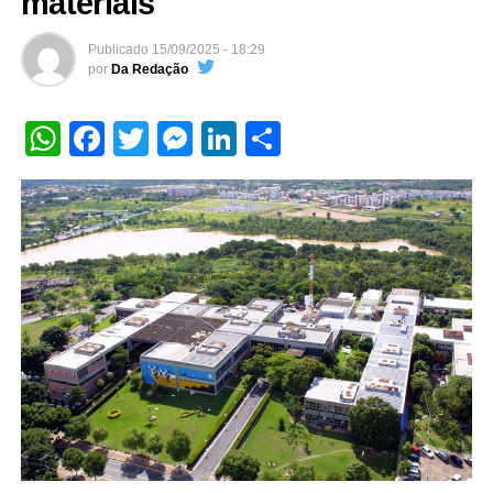
materiais
Publicado
15/09/2025 - 18:29
por
Da Redação
WhatsApp
Facebook
Twitter
Messenger
LinkedIn
Share