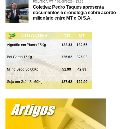
POLÍTICA MT
06/08/2026 - 13:33
do agressor, mas o aumento de pena não resolve. Hoje o
Coletiva: Pedro Taques apresenta
documentos e cronologia sobre acordo
feminicídio e o vicaricídio {crime em que o agressor mata
milionário entre MT e Oi S.A.
uma pessoa próxima a uma mulher, como filhos, pais ou
dependentes, no contexto de violência doméstica, com o
objetivo exclusivo de causar sofrimento eterno, punir ou
controlar a mulher} são os crimes com maiores penas,
que são de 20 a 40 anos de prisão, mas somente isso
não resolve.
E como você analisa os projetos de lei que ensinam
mulheres a se defender com lutas, aulas de tiro e até
mesmo os que liberam o uso de spray de pimenta?
Rosana Leite – Eu vejo que não trazem uma solução
efetiva. Em uma luta corporal, por exemplo, fatalmente
uma mulher perde. Se tem algo que nós somos diferentes
é na nossa estrutura física. Imagina o spray de pimenta
na mão de uma pessoa que não sabe usar, uma arma na
mão de quem não sabe manusear? “Ah, mas nós vamos