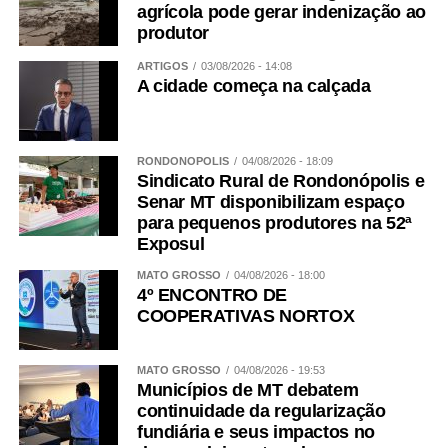
agrícola pode gerar indenização ao
WhatsApp
Facebook
Twitter
Messenger
LinkedIn
Share
produtor
ARTIGOS
03/08/2026 - 14:08
A cidade começa na calçada
RONDONÓPOLIS
04/08/2026 - 18:09
Sindicato Rural de Rondonópolis e
Senar MT disponibilizam espaço
para pequenos produtores na 52ª
Exposul
MATO GROSSO
04/08/2026 - 18:00
4º ENCONTRO DE
COOPERATIVAS NORTOX
MATO GROSSO
04/08/2026 - 19:53
Municípios de MT debatem
continuidade da regularização
fundiária e seus impactos no