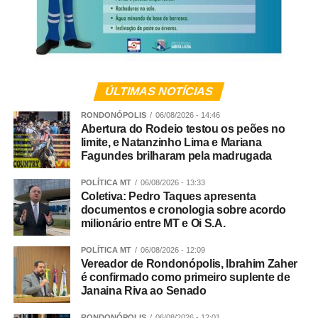
Na próxima partida, o Rondonópolis Hawks joga no dia
01º de agosto, fora de casa, diante dos Tubarões do
Cerrado, em partida valendo a liderança da regional
Cerrado.
ÚLTIMAS NOTÍCIAS
A participação do Rondonópolis Hawks na Superliga
RONDONÓPOLIS
06/08/2026 - 14:46
2026 conta com o apoio da Interfibras Internet, Fusio
Abertura do Rodeio testou os peões no
Profisio, Dark Rhinos, Renan Simão Fisioterapeuta,
limite, e Natanzinho Lima e Mariana
SECEL, Thiago Silva e os patrocinadores Verde Vale
Fagundes brilharam pela madrugada
restaurante, Ortocenter, Kick Ball, VL Contabilidade,
POLÍTICA MT
06/08/2026 - 13:33
Anhanguera, Tend Tudo, Cedir, Urolaser, Manjerona
Coletiva: Pedro Taques apresenta
Pizzaria.
documentos e cronologia sobre acordo
milionário entre MT e Oi S.A.
WhatsApp
Facebook
Twitter
Messenger
LinkedIn
Share
POLÍTICA MT
06/08/2026 - 12:09
Vereador de Rondonópolis, Ibrahim Zaher
é confirmado como primeiro suplente de
Janaina Riva ao Senado
RONDONÓPOLIS
06/08/2026 - 12:01