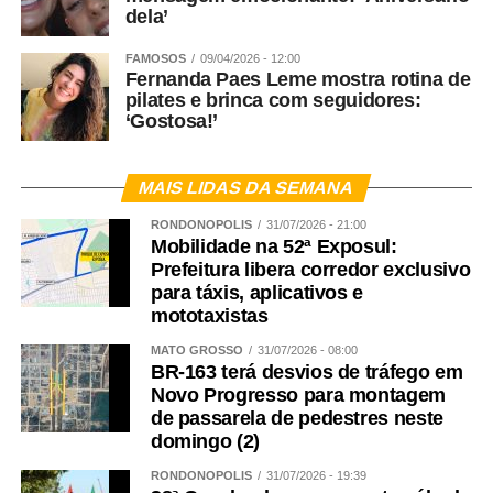
dela’
FAMOSOS
09/04/2026 - 12:00
Fernanda Paes Leme mostra rotina de
pilates e brinca com seguidores:
‘Gostosa!’
MAIS LIDAS DA SEMANA
RONDONÓPOLIS
31/07/2026 - 21:00
Mobilidade na 52ª Exposul:
Prefeitura libera corredor exclusivo
para táxis, aplicativos e
mototaxistas
MATO GROSSO
31/07/2026 - 08:00
BR-163 terá desvios de tráfego em
Novo Progresso para montagem
de passarela de pedestres neste
domingo (2)
RONDONÓPOLIS
31/07/2026 - 19:39