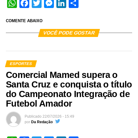
WhatsApp
Facebook
Twitter
Messenger
LinkedIn
Share
COMENTE ABAIXO
VOCÊ PODE GOSTAR
ESPORTES
Comercial Mamed supera o
Santa Cruz e conquista o título
do Campeonato Integração de
Futebol Amador
Publicado
22/07/2026 - 15:49
por
Da Redação