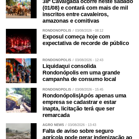
38ª Cavalgada ocorre neste sábado
(01/08) e contará com mais de mil
inscritos entre cavaleiros,
amazonas e comitivas
RONDONÓPOLIS
03/08/2026 - 08:12
Exposul começa hoje com
expectativa de recorde de público
RONDONÓPOLIS
03/08/2026 - 12:43
Liquidaqui consolida
Rondonópolis em uma grande
campanha de consumo local
RONDONÓPOLIS
03/08/2026 - 15:45
Rondonópolis|Após apenas uma
empresa se cadastrar e estar
inapta, licitação terá que ser
remarcada
AGRO NEWS
03/08/2026 - 13:43
Falta de aviso sobre seguro
agrícola pode gerar indenização ao