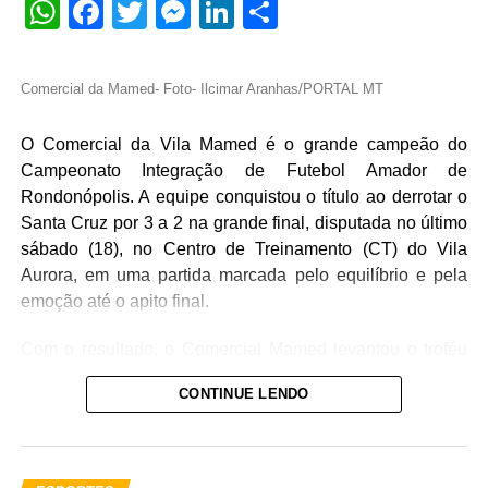
WhatsApp
Facebook
Twitter
Messenger
LinkedIn
Share
Comercial da Mamed- Foto- Ilcimar Aranhas/PORTAL MT
O Comercial da Vila Mamed é o grande campeão do
Campeonato Integração de Futebol Amador de
Rondonópolis. A equipe conquistou o título ao derrotar o
Santa Cruz por 3 a 2 na grande final, disputada no último
sábado (18), no Centro de Treinamento (CT) do Vila
Aurora, em uma partida marcada pelo equilíbrio e pela
emoção até o apito final.
Com o resultado, o Comercial Mamed levantou o troféu
da competição, coroando uma campanha consistente ao
CONTINUE LENDO
longo do campeonato, que reuniu 16 equipes e
movimentou diversos bairros de Rondonópolis,
fortalecendo o futebol amador e promovendo a integração
entre atletas, torcedores e comunidades.