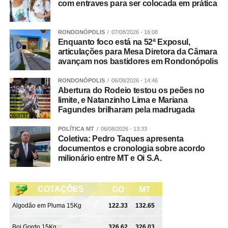
Cerrado, em partida valendo a liderança da regional
com entraves para ser colocada em prática
Cerrado.
RONDONÓPOLIS
07/08/2026 - 16:08
A participação do Rondonópolis Hawks na Superliga
Enquanto foco está na 52ª Exposul,
2026 conta com o apoio da Interfibras Internet, Fusio
articulações para Mesa Diretora da Câmara
avançam nos bastidores em Rondonópolis
Profisio, Dark Rhinos, Renan Simão Fisioterapeuta,
SECEL, Thiago Silva e os patrocinadores Verde Vale
RONDONÓPOLIS
06/08/2026 - 14:46
restaurante, Ortocenter, Kick Ball, VL Contabilidade,
Abertura do Rodeio testou os peões no
Anhanguera, Tend Tudo, Cedir, Urolaser, Manjerona
limite, e Natanzinho Lima e Mariana
Fagundes brilharam pela madrugada
Pizzaria.
POLÍTICA MT
06/08/2026 - 13:33
WhatsApp
Facebook
Twitter
Messenger
LinkedIn
Share
Coletiva: Pedro Taques apresenta
documentos e cronologia sobre acordo
milionário entre MT e Oi S.A.