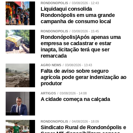
RONDONÓPOLIS
03/08/2026 - 12:43
Liquidaqui consolida
Rondonópolis em uma grande
campanha de consumo local
RONDONÓPOLIS
03/08/2026 - 15:45
Rondonópolis|Após apenas uma
empresa se cadastrar e estar
inapta, licitação terá que ser
remarcada
AGRO NEWS
03/08/2026 - 13:43
Falta de aviso sobre seguro
agrícola pode gerar indenização ao
produtor
ARTIGOS
03/08/2026 - 14:08
A cidade começa na calçada
RONDONÓPOLIS
04/08/2026 - 18:09
Sindicato Rural de Rondonópolis e