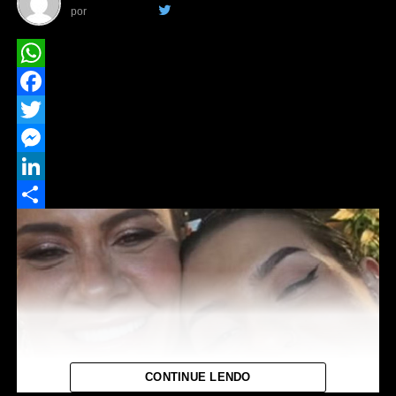
por
Da Redação
WhatsApp
Facebook
Twitter
Messenger
LinkedIn
Share
CONTINUE LENDO