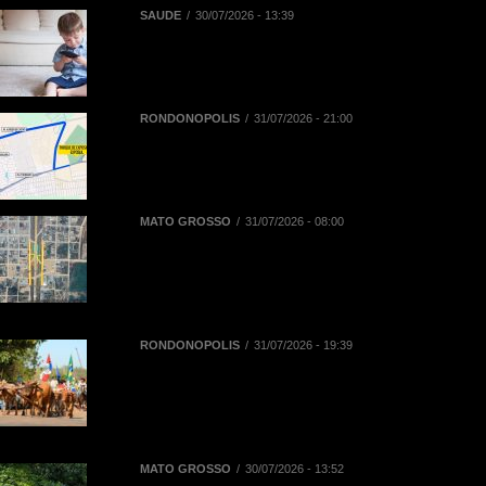
SAÚDE
30/07/2026 - 13:39
Reta final das férias: uso prolongado
de telas pode aumentar dores na
coluna de crianças e adolescentes
RONDONÓPOLIS
31/07/2026 - 21:00
Mobilidade na 52ª Exposul: Prefeitura
libera corredor exclusivo para táxis,
aplicativos e mototaxistas
MATO GROSSO
31/07/2026 - 08:00
BR-163 terá desvios de tráfego em
Novo Progresso para montagem de
passarela de pedestres neste
domingo (2)
RONDONÓPOLIS
31/07/2026 - 19:39
38ª Cavalgada ocorre neste sábado
(01/08) e contará com mais de mil
inscritos entre cavaleiros, amazonas e
comitivas
MATO GROSSO
30/07/2026 - 13:52