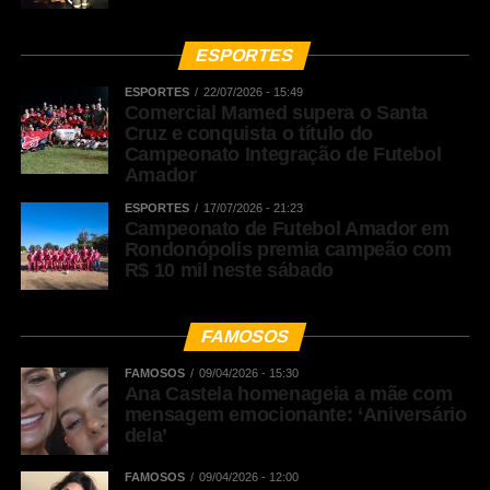
ESPORTES
ESPORTES
22/07/2026 - 15:49
Comercial Mamed supera o Santa
Cruz e conquista o título do
Campeonato Integração de Futebol
Amador
ESPORTES
17/07/2026 - 21:23
Campeonato de Futebol Amador em
Rondonópolis premia campeão com
R$ 10 mil neste sábado
FAMOSOS
FAMOSOS
09/04/2026 - 15:30
Ana Castela homenageia a mãe com
mensagem emocionante: ‘Aniversário
dela’
FAMOSOS
09/04/2026 - 12:00