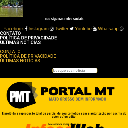
Sebrae/MT e Prefeitura de Sinop
elaboram plano para impulsionar
turismo de pesca
nos siga nas redes sociais
Facebook
Instagram
Twitter
Youtube
Whatsapp
CONTATO
POLÍTICA DE PRIVACIDADE
ÚLTIMAS NOTÍCIAS
Menu
CONTATO
POLÍTICA DE PRIVACIDADE
ÚLTIMAS NOTÍCIAS
Pesquisar
Pesquisar
Feche esta caixa de pesquisa.
É proibida a reprodução total ou parcial de seu conteúdo sem a autorização por escrito do
autor e / ou editor
desenvolvido e hospedado por