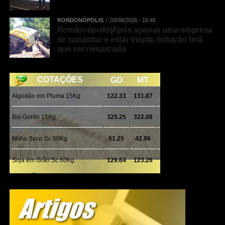
RONDONÓPOLIS
03/08/2026 - 15:45
Rondonópolis|Após apenas uma empresa
se cadastrar e estar inapta, licitação terá
que ser remarcada