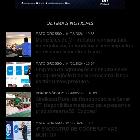
ÚLTIMAS NOTÍCIAS
MATO GROSSO
04/08/2026 - 19:53
Municípios de MT debatem continuidade
da regularização fundiária e seus impactos
no desenvolvimento urbano
MATO GROSSO
04/08/2026 - 18:14
Empresa do agronegócio genuinamente
do agronegócio brasileira nacional lança
de três novos produtos
RONDONÓPOLIS
04/08/2026 - 18:09
Sindicato Rural de Rondonópolis e Senar
MT disponibilizam espaço para pequenos
produtores na 52ª Exposul
MATO GROSSO
04/08/2026 - 18:00
4º ENCONTRO DE COOPERATIVAS
NORTOX