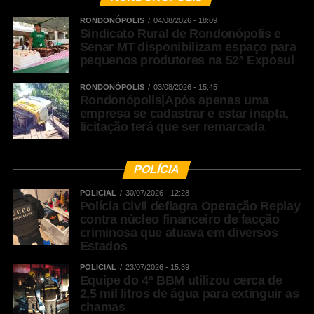
RONDONÓPOLIS
04/08/2026 - 18:09
Sindicato Rural de Rondonópolis e
Senar MT disponibilizam espaço para
pequenos produtores na 52ª Exposul
RONDONÓPOLIS
03/08/2026 - 15:45
Rondonópolis|Após apenas uma
empresa se cadastrar e estar inapta,
licitação terá que ser remarcada
POLÍCIA
POLICIAL
30/07/2026 - 12:28
Polícia Civil deflagra Operação Replay
contra núcleo financeiro de facção
criminosa que atuava em diversos
Estados
POLICIAL
23/07/2026 - 15:39
Equipe do 4º BBM utilizou cerca de
2,5 mil litros de água para extinguir as
chamas