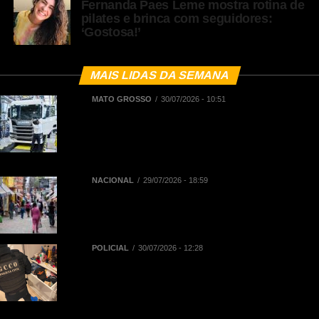
Fernanda Paes Leme mostra rotina de
pilates e brinca com seguidores:
‘Gostosa!’
MAIS LIDAS DA SEMANA
MATO GROSSO
30/07/2026 - 10:51
BNDES registra R$ 442,5 milhões em
financiamentos aprovados para
renovação de frota de caminhões e de
ônibus em Mato Grosso
NACIONAL
29/07/2026 - 18:59
Novo Caged: Brasil registra saldo de
145,1 mil empregos formais em junho
POLICIAL
30/07/2026 - 12:28
Polícia Civil deflagra Operação Replay
contra núcleo financeiro de facção
criminosa que atuava em diversos
Estados