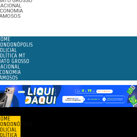
MATO GROSSO
NACIONAL
ECONOMIA
FAMOSOS
enu
HOME
ONDONÓPOLIS
OLICIAL
OLÍTICA MT
ATO GROSSO
ACIONAL
CONOMIA
AMOSOS
enu
HOME
ONDONÓPOLIS
OLICIAL
OLÍTICA