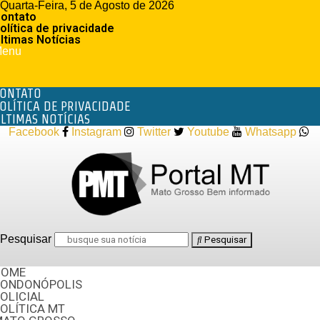
Quarta-Feira, 5 de Agosto de 2026
ontato
olítica de privacidade
ltimas Notícias
enu
ONTATO
OLÍTICA DE PRIVACIDADE
LTIMAS NOTÍCIAS
Facebook
Instagram
Twitter
Youtube
Whatsapp
Pesquisar
Pesquisar
HOME
RONDONÓPOLIS
OLICIAL
OLÍTICA MT