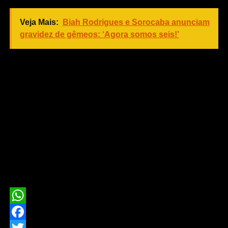
Veja Mais:
Biah Rodrigues e Sorocaba anunciam
gravidez de gêmeos: ‘Agora somos seis!’
Depois das acusações em 2016, Roger Ailes foi afastado
de seu cargo e veio a falecer um ano depois do ocorrido,
em 18 de maio de 2017, com seus 77 anos.
O filme que trará o caso da
Fox News
para o cinema tem
seu roteiro escrito pelo premiado Charles Randolph, que
levou para casa um Oscar pelo roteiro de “A Grande
Aposta”. Já a direção do longa fica nas mãos de Jay
Roach (“Austin Powers”). Ainda não há previsão para a
data de estreia do filme em questão.
WhatsApp
Facebook