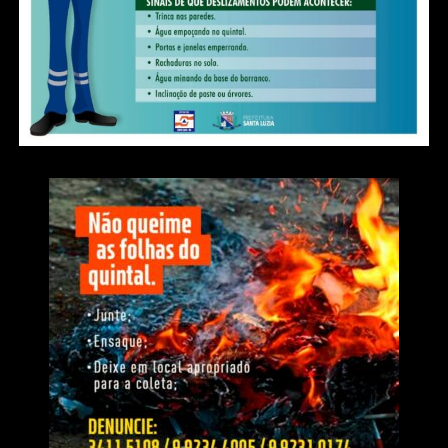
WhatsApp
Facebook
Twitter
Messenger
LinkedIn
Share