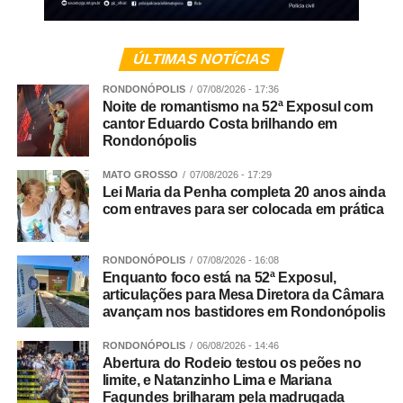
Veja Mais:
Hospital Central terá ala pediátrica
para atendimento de casos de alta complexidade
ÚLTIMAS NOTÍCIAS
RONDONÓPOLIS
07/08/2026 - 17:36
Você disse que somos o estado que melhor aplica a lei
Noite de romantismo na 52ª Exposul com
cantor Eduardo Costa brilhando em
Maria da Penha, mas mesmo assim estamos nesse
Rondonópolis
ranking de onde mais morrem mulheres. Como explicar
esse paradoxo?
MATO GROSSO
07/08/2026 - 17:29
Lei Maria da Penha completa 20 anos ainda
com entraves para ser colocada em prática
Rosana Leite – Eu explico da seguinte forma: apenas o
Sistema de Justiça não é capaz de resolver tudo. Não é
possível resolver todo esse problema apenas com a
RONDONÓPOLIS
07/08/2026 - 16:08
aplicação da lei. Por isso que eu sempre defendo que o
Enquanto foco está na 52ª Exposul,
articulações para Mesa Diretora da Câmara
aumento de pena jamais vai resolver a situação. Nós
avançam nos bastidores em Rondonópolis
vivemos em um país que não socializa e não
ressocializa. A ressocialização das pessoas é quase
RONDONÓPOLIS
06/08/2026 - 14:46
impossível. Um dia cumprindo pena em uma cadeia do
Abertura do Rodeio testou os peões no
limite, e Natanzinho Lima e Mariana
Brasil é horrível. Nós precisamos trabalhar a prevenção.
Fagundes brilharam pela madrugada