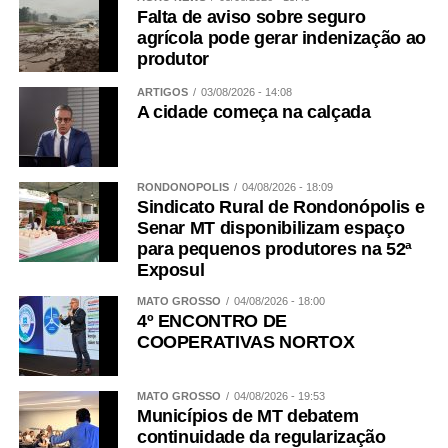
Falta de aviso sobre seguro
a palavra das mulheres. Todos os dias.
agrícola pode gerar indenização ao
WhatsApp
Facebook
Twitter
Messenger
LinkedIn
Share
produtor
ARTIGOS
03/08/2026 - 14:08
A cidade começa na calçada
RONDONÓPOLIS
04/08/2026 - 18:09
Sindicato Rural de Rondonópolis e
Senar MT disponibilizam espaço
para pequenos produtores na 52ª
Exposul
MATO GROSSO
04/08/2026 - 18:00
4º ENCONTRO DE
COOPERATIVAS NORTOX
MATO GROSSO
04/08/2026 - 19:53
Municípios de MT debatem
continuidade da regularização