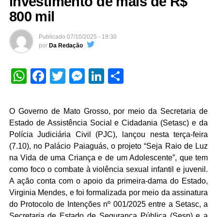
investimento de mais de R$
800 mil
Publicado
07/10/2025 - 19:30
por
Da Redação
WhatsApp
Facebook
Twitter
Messenger
LinkedIn
Share
O Governo de Mato Grosso, por meio da Secretaria de
Estado de Assistência Social e Cidadania (Setasc) e da
Polícia Judiciária Civil (PJC), lançou nesta terça-feira
(7.10), no Palácio Paiaguás, o projeto “Seja Raio de Luz
na Vida de uma Criança e de um Adolescente”, que tem
como foco o combate à violência sexual infantil e juvenil.
A ação conta com o apoio da primeira-dama do Estado,
Virginia Mendes, e foi formalizada por meio da assinatura
do Protocolo de Intenções nº 001/2025 entre a Setasc, a
Secretaria de Estado de Segurança Pública (Sesp) e a